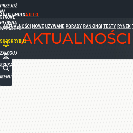
PRZEJDŹ
Udostępnij
0
Skomentuj
NA
AUTO / MOTO
STRONĘ
GŁÓWNĄ
AKTUALNOŚCI
NOWE
UŻYWANE
PORADY
RANKINGI
TESTY
RYNEK
WPROST.PL
AKTUALNOŚCI
SUBSKRYBUJ
ZALOGUJ
SZUKAJ
MENU