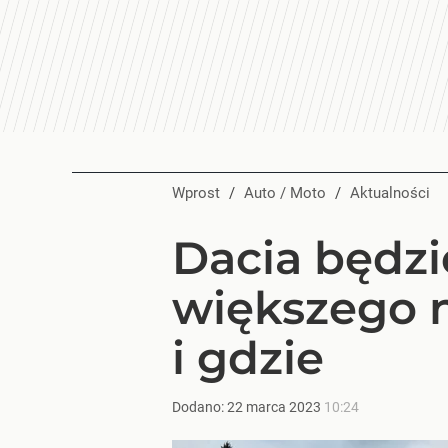
Wprost
/
Auto / Moto
/
Aktualności
Dacia będz
większego 
i gdzie
Dodano:
22
marca
2023
10:24