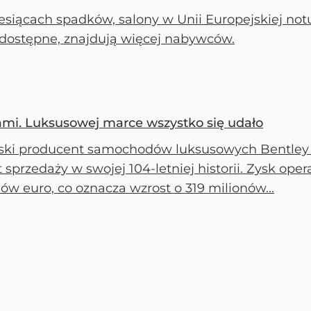
siącach spadków, salony w Unii Europejskiej notu
j dostępne, znajdują więcej nabywców.
mi. Luksusowej marce wszystko się udało
jski producent samochodów luksusowych Bentley 
 sprzedaży w swojej 104-letniej historii. Zysk op
ów euro, co oznacza wzrost o 319 milionów...