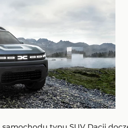
 samochodu typu SUV Dacii docze