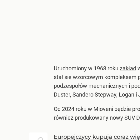
Uruchomiony w 1968 roku
zakład
w
stał się wzorcowym kompleksem pr
podzespołów mechanicznych i podwo
Duster, Sandero Stepway, Logan i 
Od 2024 roku w Mioveni będzie p
również produkowany nowy SUV Dac
Europejczycy kupują coraz wi