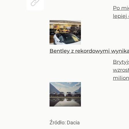
Po mie
lepie
Bentley z rekordowymi wynika
Bryty
wzrost
milion
Źródło:
Dacia