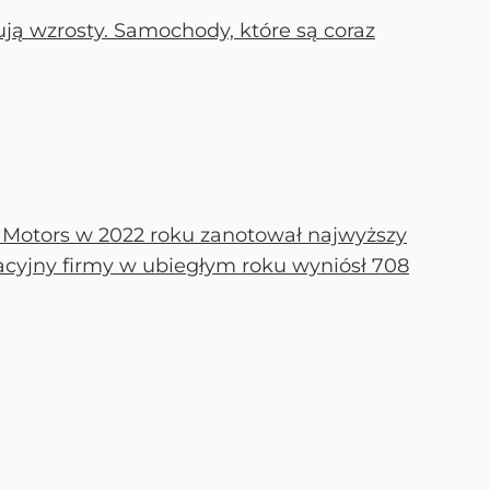
ją wzrosty. Samochody, które są coraz
Motors w 2022 roku zanotował najwyższy
eracyjny firmy w ubiegłym roku wyniósł 708