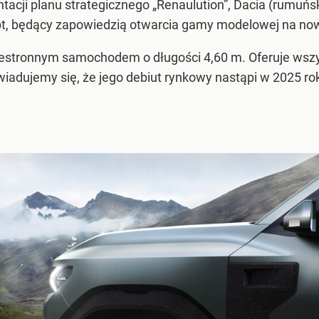
acji planu strategicznego „Renaulution”, Dacia (rumuńsk
pt, będący zapowiedzią otwarcia gamy modelowej na no
rzestronnym samochodem o długości 4,60 m. Oferuje wsz
adujemy się, że jego debiut rynkowy nastąpi w 2025 ro