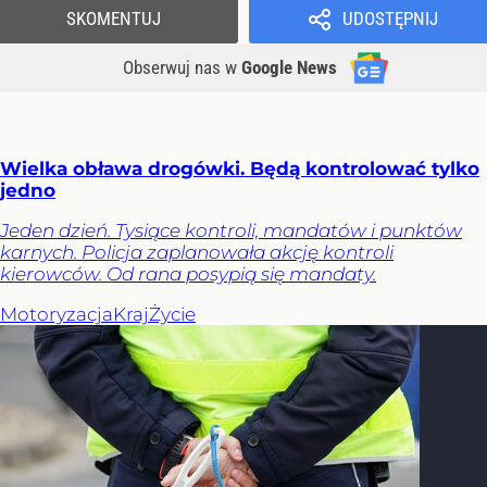
SKOMENTUJ
UDOSTĘPNIJ
Obserwuj nas
w
Google News
Wielka obława drogówki. Będą kontrolować tylko
jedno
Jeden dzień. Tysiące kontroli, mandatów i punktów
karnych. Policja zaplanowała akcję kontroli
kierowców. Od rana posypią się mandaty.
Motoryzacja
Kraj
Życie