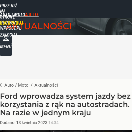
PRZEJDŹ
NA
AUTO / MOTO
STRONĘ
GŁÓWNĄ
UBSKRYBUJ
AKTUALNOŚCI
WPROST.PL
ZALOGUJ
MENU
Auto / Moto
/
Aktualności
Ford wprowadza system jazdy bez
korzystania z rąk na autostradach.
Na razie w jednym kraju
Dodano:
13
kwietnia
2023
14:34