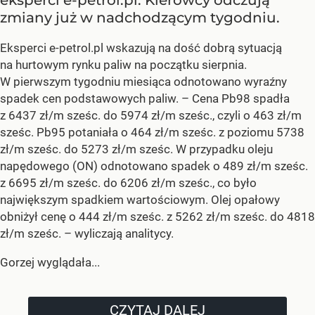
eksperci e-petrol.pl. Kierowcy odczują
zmiany już w nadchodzącym tygodniu.
Eksperci e-petrol.pl wskazują na dość dobrą sytuacją
na hurtowym rynku paliw na początku sierpnia.
W pierwszym tygodniu miesiąca odnotowano wyraźny
spadek cen podstawowych paliw. –
Cena Pb98 spadła
z 6437 zł/m sześc. do 5974 zł/m sześc., czyli o 463 zł/m
sześc. Pb95 potaniała o 464 zł/m sześc. z poziomu 5738
zł/m sześc. do 5273 zł/m sześc. W przypadku oleju
napędowego (ON) odnotowano spadek o 489 zł/m sześc.
z 6695 zł/m sześc. do 6206 zł/m sześc., co było
największym spadkiem wartościowym. Olej opałowy
obniżył cenę o 444 zł/m sześc. z 5262 zł/m sześc. do 4818
zł/m sześc.
– wyliczają analitycy.
Gorzej wyglądała...
CZYTAJ DALEJ