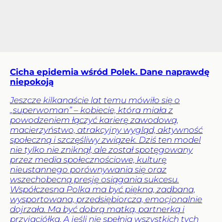
Cicha epidemia wśród Polek. Dane naprawdę
niepokoją
Jeszcze kilkanaście lat temu mówiło się o
„superwoman” – kobiecie, która miała z
powodzeniem łączyć karierę zawodową,
macierzyństwo, atrakcyjny wygląd, aktywność
społeczną i szczęśliwy związek. Dziś ten model
nie tylko nie zniknął, ale został spotęgowany
przez media społecznościowe, kulturę
nieustannego porównywania się oraz
wszechobecną presję osiągania sukcesu.
Współczesna Polka ma być piękna, zadbana,
wysportowana, przedsiębiorcza, emocjonalnie
dojrzała. Ma być dobrą matką, partnerką i
przyjaciółką. A jeśli nie spełnia wszystkich tych