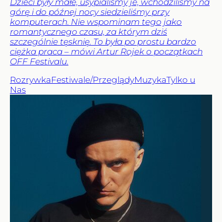
Dzieci były małe, usypialiśmy je, wchodziliśmy na
górę i do późnej nocy siedzieliśmy przy
komputerach. Nie wspominam tego jako
romantycznego czasu, za którym dziś
szczególnie tęsknię. To była po prostu bardzo
ciężka praca – mówi Artur Rojek o początkach
OFF Festivalu.
Rozrywka
Festiwale/Przeglądy
Muzyka
Tylko u
Nas