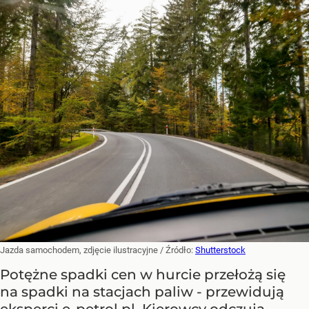
Jazda samochodem, zdjęcie ilustracyjne
/ Źródło:
Shutterstock
Potężne spadki cen w hurcie przełożą się
na spadki na stacjach paliw - przewidują