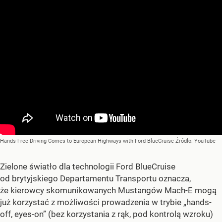
Hands-Free Driving Comes to European Highways with Ford BlueCruise
Źródło:
YouTube
Zielone światło dla technologii Ford BlueCruise
od brytyjskiego Departamentu Transportu oznacza,
że kierowcy skomunikowanych Mustangów Mach-E mogą
już korzystać z możliwości prowadzenia w trybie „hands-
off, eyes-on” (bez korzystania z rąk, pod kontrolą wzroku)