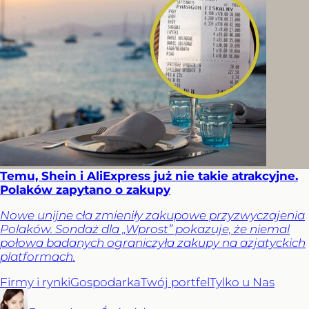
Temu, Shein i AliExpress już nie takie atrakcyjne.
Polaków zapytano o zakupy
Nowe unijne cła zmieniły zakupowe przyzwyczajenia
Polaków. Sondaż dla „Wprost” pokazuje, że niemal
połowa badanych ograniczyła zakupy na azjatyckich
platformach.
Firmy i rynki
Gospodarka
Twój portfel
Tylko u Nas