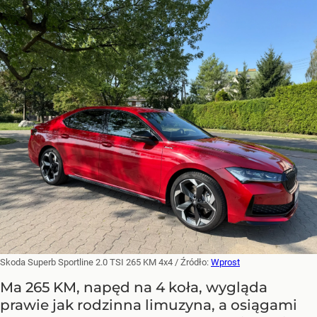
Skoda Superb Sportline 2.0 TSI 265 KM 4x4
/ Źródło:
Wprost
Ma 265 KM, napęd na 4 koła, wygląda
prawie jak rodzinna limuzyna, a osiągami