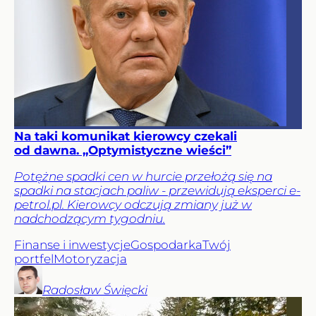
Na taki komunikat kierowcy czekali
od dawna. „Optymistyczne wieści”
Potężne spadki cen w hurcie przełożą się na
spadki na stacjach paliw - przewidują eksperci e-
petrol.pl. Kierowcy odczują zmiany już w
nadchodzącym tygodniu.
Finanse i inwestycje
Gospodarka
Twój
portfel
Motoryzacja
Radosław
Święcki