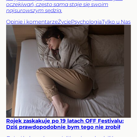
oczekiwań, często sama staje się swoim
najsurowszym sędzią.
Opinie i komentarze
Życie
Psychologia
Tylko u Nas
Rojek zaskakuje po 19 latach OFF Festivalu:
Dziś prawdopodobnie bym tego nie zrobił