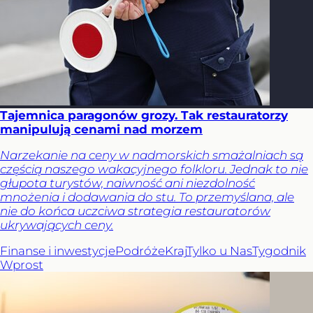
Tajemnica paragonów grozy. Tak restauratorzy
manipulują cenami nad morzem
Narzekanie na ceny w nadmorskich smażalniach są
częścią naszego wakacyjnego folkloru. Jednak to nie
głupota turystów, naiwność ani niezdolność
mnożenia i dodawania do stu. To przemyślana, ale
nie do końca uczciwa strategia restauratorów
ukrywających ceny.
Finanse i inwestycje
Podróże
Kraj
Tylko u Nas
Tygodnik
Wprost