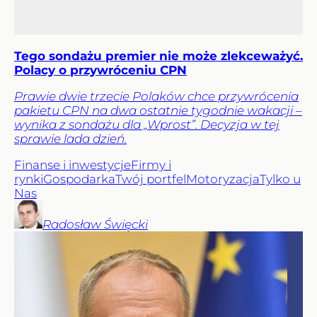
Tego sondażu premier nie może zlekceważyć.
Polacy o przywróceniu CPN
Prawie dwie trzecie Polaków chce przywrócenia
pakietu CPN na dwa ostatnie tygodnie wakacji –
wynika z sondażu dla „Wprost”. Decyzja w tej
sprawie lada dzień.
Finanse i inwestycje
Firmy i
rynki
Gospodarka
Twój portfel
Motoryzacja
Tylko u
Nas
Radosław
Święcki