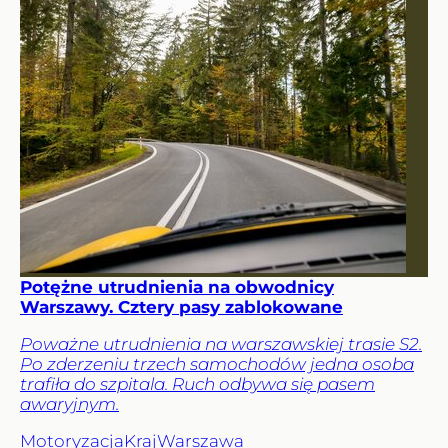
Potężne utrudnienia na obwodnicy
Warszawy. Cztery pasy zablokowane
Poważne utrudnienia na warszawskiej trasie S2.
Po zderzeniu trzech samochodów jedna osoba
trafiła do szpitala. Ruch odbywa się pasem
awaryjnym.
Motoryzacja
Kraj
Warszawa