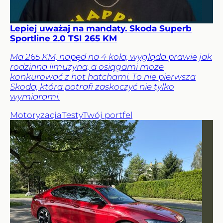
Lepiej uważaj na mandaty. Skoda Superb
Sportline 2.0 TSI 265 KM
Ma 265 KM, napęd na 4 koła, wygląda prawie jak
rodzinna limuzyna, a osiągami może
konkurować z hot hatchami. To nie pierwsza
Skoda, która potrafi zaskoczyć nie tylko
wymiarami.
Motoryzacja
Testy
Twój portfel