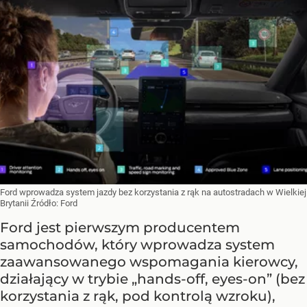
Ford wprowadza system jazdy bez korzystania z rąk na autostradach w Wielkiej
Brytanii
Źródło:
Ford
Ford jest pierwszym producentem
samochodów, który wprowadza system
zaawansowanego wspomagania kierowcy,
działający w trybie „hands-off, eyes-on” (bez
korzystania z rąk, pod kontrolą wzroku),