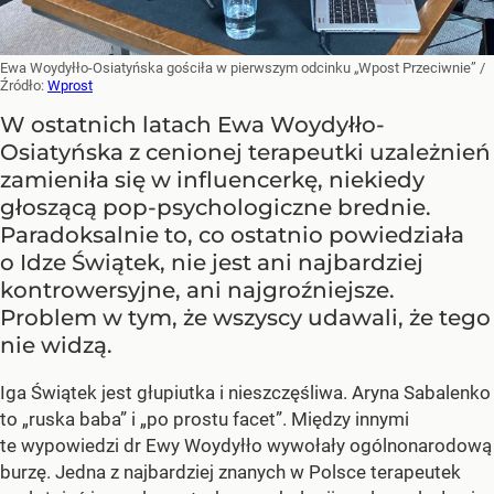
Ewa Woydyłło-Osiatyńska gościła w pierwszym odcinku „Wpost Przeciwnie”
/
Źródło:
Wprost
W ostatnich latach Ewa Woydyłło-
Osiatyńska z cenionej terapeutki uzależnień
zamieniła się w influencerkę, niekiedy
głoszącą pop-psychologiczne brednie.
Paradoksalnie to, co ostatnio powiedziała
o Idze Świątek, nie jest ani najbardziej
kontrowersyjne, ani najgroźniejsze.
Problem w tym, że wszyscy udawali, że tego
nie widzą.
Iga Świątek jest głupiutka i nieszczęśliwa. Aryna Sabalenko
to „ruska baba” i „po prostu facet”. Między innymi
te wypowiedzi dr Ewy Woydyłło wywołały ogólnonarodową
burzę. Jedna z najbardziej znanych w Polsce terapeutek