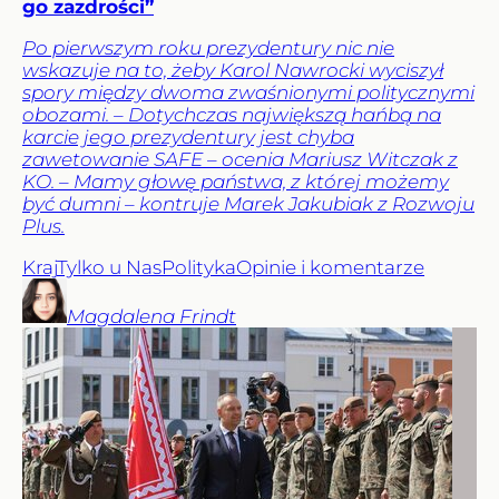
go zazdrości”
Po pierwszym roku prezydentury nic nie
wskazuje na to, żeby Karol Nawrocki wyciszył
spory między dwoma zwaśnionymi politycznymi
obozami. – Dotychczas największą hańbą na
karcie jego prezydentury jest chyba
zawetowanie SAFE – ocenia Mariusz Witczak z
KO. – Mamy głowę państwa, z której możemy
być dumni – kontruje Marek Jakubiak z Rozwoju
Plus.
Kraj
Tylko u Nas
Polityka
Opinie i komentarze
Magdalena
Frindt