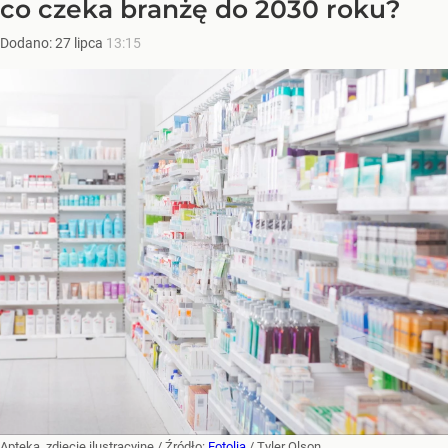
co czeka branżę do 2030 roku?
Dodano:
27
lipca
13:15
Apteka, zdjęcie ilustracyjne
/ Źródło:
Fotolia
/
Tyler Olson