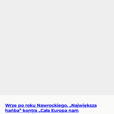
Wrze po roku Nawrockiego. „Największa
hańba” kontra „Cała Europa nam