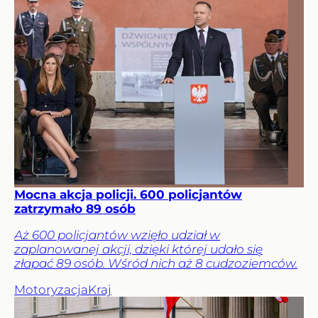
Mocna akcja policji. 600 policjantów
zatrzymało 89 osób
Aż 600 policjantów wzięło udział w
zaplanowanej akcji, dzięki której udało się
złapać 89 osób. Wśród nich aż 8 cudzoziemców.
Motoryzacja
Kraj