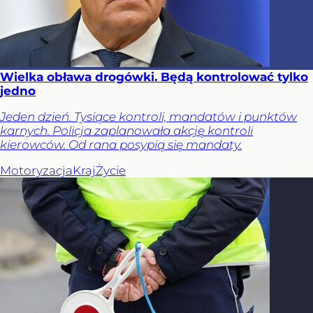
Wielka obława drogówki. Będą kontrolować tylko
jedno
Jeden dzień. Tysiące kontroli, mandatów i punktów
karnych. Policja zaplanowała akcję kontroli
kierowców. Od rana posypią się mandaty.
Motoryzacja
Kraj
Życie