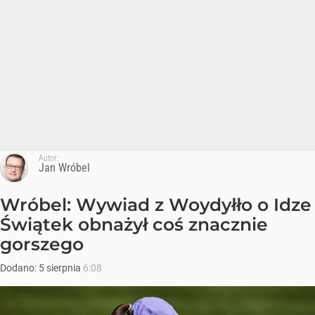
Autor:
Jan Wróbel
Wróbel: Wywiad z Woydyłło o Idze
Świątek obnażył coś znacznie
gorszego
Dodano:
5
sierpnia
6:08