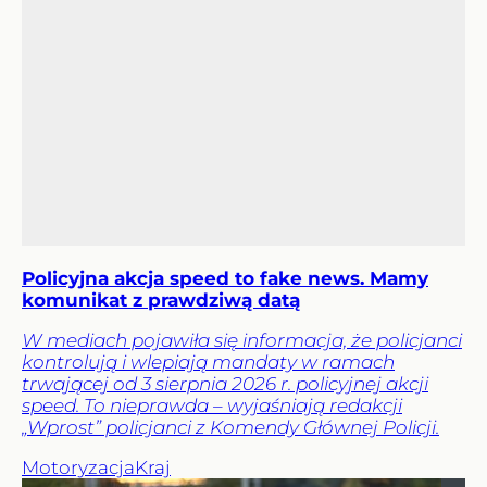
Policyjna akcja speed to fake news. Mamy
komunikat z prawdziwą datą
W mediach pojawiła się informacja, że policjanci
kontrolują i wlepiają mandaty w ramach
trwającej od 3 sierpnia 2026 r. policyjnej akcji
speed. To nieprawda – wyjaśniają redakcji
„Wprost” policjanci z Komendy Głównej Policji.
Motoryzacja
Kraj