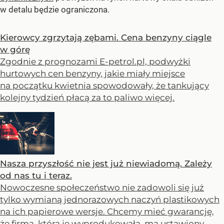
w detalu będzie ograniczona.
Kierowcy zgrzytają zębami. Cena benzyny ciągle
w górę
Zgodnie z prognozami E-petrol.pl, podwyżki
hurtowych cen benzyny, jakie miały miejsce
na początku kwietnia spowodowały, że tankujący
kolejny tydzień płacą za to paliwo więcej.
Nasza przyszłość nie jest już niewiadomą. Zależy
od nas tu i teraz.
Nowoczesne społeczeństwo nie zadowoli się już
tylko wymianą jednorazowych naczyń plastikowych
na ich papierowe wersje. Chcemy mieć gwarancję,
że firma, która je wyprodukowała, ma ustawiony