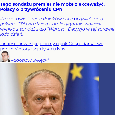
Tego sondażu premier nie może zlekceważyć.
Polacy o przywróceniu CPN
Prawie dwie trzecie Polaków chce przywrócenia
pakietu CPN na dwa ostatnie tygodnie wakacji -
wynika z sondażu dla “Wprost”. Decyzja w tej sprawie
lada dzień.
Finanse i inwestycje
Firmy i rynki
Gospodarka
Twój
portfel
Motoryzacja
Tylko u Nas
Radosław
Święcki