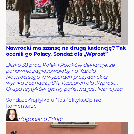
Nawrocki ma szansę na drugą kadencję? Tak
ocenili go Polacy. Sondaż dla „Wprost”
Blisko 39 proc. Polek i Polaków deklaruje, że
ponownie zagłosowałoby na Karola
Nawrockiego w wyborach prezydenckich –
wynika z sondażu SW Research dla „Wprost”.
Grupa krytyków głowy państwa jest liczniejsza.
Sondaże
Kraj
Tylko u Nas
Polityka
Opinie i
komentarze
Magdalena
Frindt