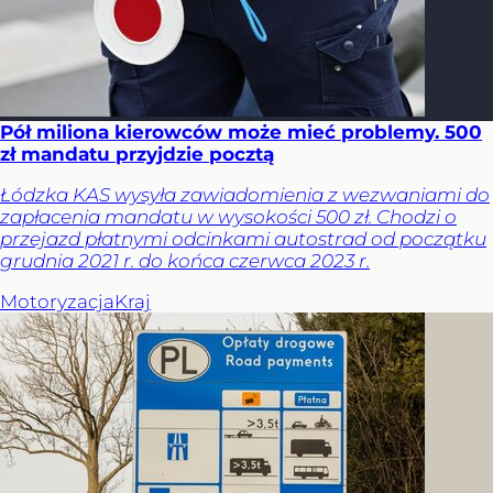
Pół miliona kierowców może mieć problemy. 500
zł mandatu przyjdzie pocztą
Łódzka KAS wysyła zawiadomienia z wezwaniami do
zapłacenia mandatu w wysokości 500 zł. Chodzi o
przejazd płatnymi odcinkami autostrad od początku
grudnia 2021 r. do końca czerwca 2023 r.
Motoryzacja
Kraj