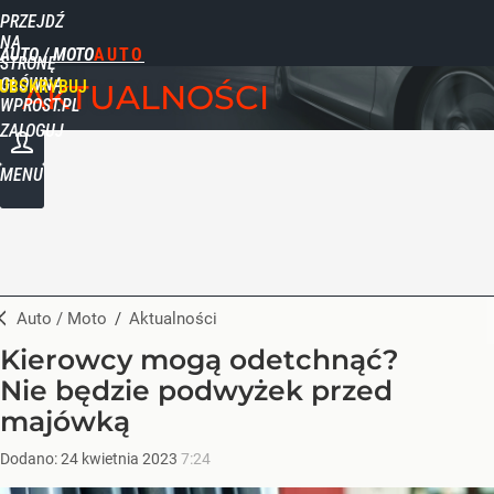
PRZEJDŹ
NA
AUTO / MOTO
STRONĘ
GŁÓWNĄ
UBSKRYBUJ
AKTUALNOŚCI
WPROST.PL
ZALOGUJ
MENU
Auto / Moto
/
Aktualności
Kierowcy mogą odetchnąć?
Nie będzie podwyżek przed
majówką
Dodano:
24
kwietnia
2023
7:24