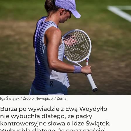
Iga Świątek
/ Źródło:
Newspix.pl
/
Zuma
Burza po wywiadzie z Ewą Woydyłło
nie wybuchła dlatego, że padły
kontrowersyjne słowa o Idze Świątek.
Wybuchła dlatego, że coraz częściej