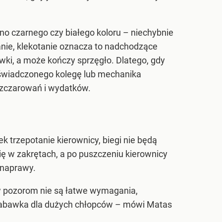
 czarnego czy białego koloru – niechybnie
anie, klekotanie oznacza to nadchodzące
ki, a może kończy sprzęgło. Dlatego, gdy
doświadczonego kolegę lub mechanika
ozczarowań i wydatków.
k trzepotanie kierownicy, biegi nie będą
ię w zakrętach, a po puszczeniu kierownicy
 naprawy.
ew pozorom nie są łatwe wymagania,
a zabawka dla dużych chłopców – mówi Matas