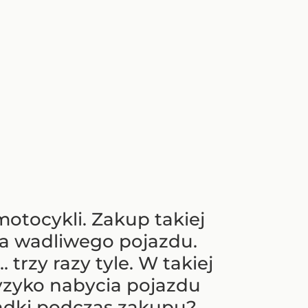
otocykli. Zakup takiej
ia wadliwego pojazdu.
trzy razy tyle. W takiej
ryzyko nabycia pojazdu
adki podczas zakupu?