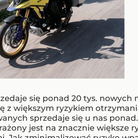
zedaje się ponad 20 tys. nowych m
ię z większym ryzykiem otrzyman
anych sprzedaje się u nas ponad… 
rażony jest na znacznie większe 
. Jak zminimalizować ryzyko wp