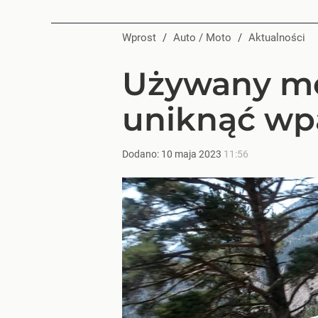
Wprost
/
Auto / Moto
/
Aktualności
Używany mot
uniknąć wp
Dodano:
10
maja
2023
11:56