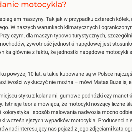
danie motocykla?
zebiegiem maszyny. Tak jak w przypadku czterech kółek, 
itego. W naszych warunkach klimatycznych i ograniczony
 Przy czym, dla maszyn typowo turystycznych, szczególn
mochodów, żywotność jednostki napędowej jest stosunk
wynika głównie z faktu, że jednostki napędowe motocykli 
u powyżej 10 lat, a takie kupowane są w Polsce najczęśc
 możliwości wykluczyć nie można – mówi Matas Buzelis, e
 w miejscu styku z kolanami, gumowe podnóżki czy manetk
 Istnieje teoria mówiąca, że motocykl noszący liczne śl
i kolorystyka i sposób malowania nadwozia mocno odbie
znaki wcześniejszych wypadków motocykla. Producenci nie
równać interesujący nas pojazd z jego zdjęciami katalo