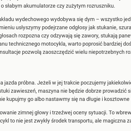
 o słabym akumulatorze czy zużytym rozruszniku.
układu wydechowego wydobywa się dym – wszystko jedno
mieniu usłyszymy podejrzane odgłosy jak stukanie, szur
łosach rozpozna czy odzywają się zawory, stukają panew
stanu technicznego motocykla, warto poprosić bardziej 
nsultacje pozwolą zaoszczędzić wielu niepotrzebnych r
azda próbna. Jeżeli w jej trakcie poczujemy jakiekolwie
stuki zawieszeń, maszyna nie będzie dobrze prowadzić s
o nie kupujmy go albo nastawmy się na długie i kosztowne
owanie zimnej głowy i trzeźwej oceny sytuacji. To wbr
ykl to nie jest zwykły środek transportu, ale magiczn