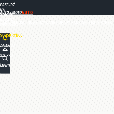
PRZEJDŹ
Udostępnij
0
Skomentuj
NA
AUTO / MOTO
STRONĘ
GŁÓWNĄ
AKTUALNOŚCI
NOWE
UŻYWANE
PORADY
RANKINGI
TESTY
RYNEK
WPROST.PL
SUBSKRYBUJ
ZALOGUJ
SZUKAJ
MENU