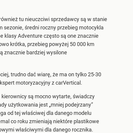
również tu nieuczciwi sprzedawcy są w stanie
m sezonie, średni roczny przebieg motocykla
ie klasy Adventure często są one znacznie
owo krótka, przebieg powyżej 50 000 km
są znacznie bardziej wysilone
iej, trudno dać wiarę, że ma on tylko 25-30
kspert motoryzacyjny z carVertical.
i kierownicy są mocno wytarte, świadczy
ady użytkowania jest „mniej podejrzany”
ga od tej właściwej dla danego modelu
mal co roku zmieniają niektóre plastikowe
gowymi właściwymi dla danego rocznika.