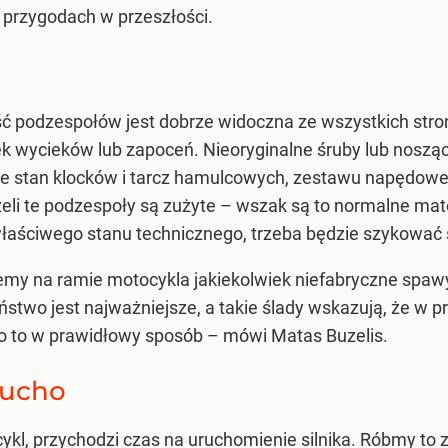
 przygodach w przeszłości.
ć podzespołów jest dobrze widoczna ze wszystkich stron
ek wycieków lub zapoceń. Nieoryginalne śruby lub noszą
e stan klocków i tarcz hamulcowych, zestawu napędowego
eli te podzespoły są zużyte – wszak są to normalne mat
aściwego stanu technicznego, trzeba będzie szykować 
ziemy na ramie motocykla jakiekolwiek niefabryczne spa
eństwo jest najważniejsze, a takie ślady wskazują, że w 
no to w prawidłowy sposób – mówi Matas Buzelis.
 ucho
ykl, przychodzi czas na uruchomienie silnika. Róbmy to 