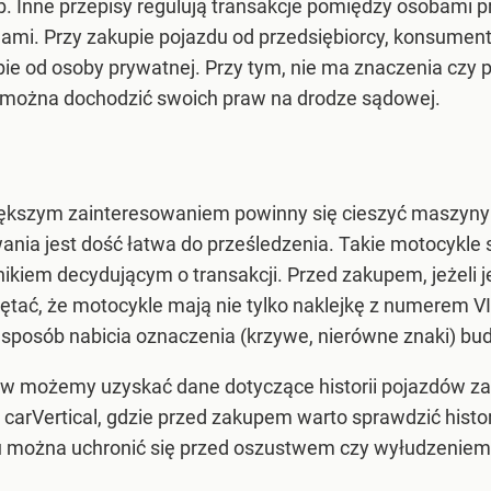
b. Inne przepisy regulują transakcje pomiędzy osobami 
ami. Przy zakupie pojazdu od przedsiębiorcy, konsume
pie od osoby prywatnej. Przy tym, nie ma znaczenia czy 
 można dochodzić swoich praw na drodze sądowej.
ększym zainteresowaniem powinny się cieszyć maszyny
owania jest dość łatwa do prześledzenia. Takie motocykl
ikiem decydującym o transakcji. Przed zakupem, jeżeli j
tać, że motocykle mają nie tylko naklejkę z numerem VIN
sposób nabicia oznaczenia (krzywe, nierówne znaki) budzi
 możemy uzyskać dane dotyczące historii pojazdów zarej
a carVertical, gdzie przed zakupem warto sprawdzić his
u można uchronić się przed oszustwem czy wyłudzeniem