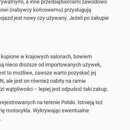
prywatnymi, a inne przedsiębiorcami zawodowo
ntowi (nabywcy końcowemu) przysługują
pojazd jest nowy czy używany. Jeżeli po zakupie
 kupione w krajowych salonach, bowiem
e są nieco droższe od importowanych używek,
est to możliwe, zawsze warto pozyskać jej
, ale jest on również nabity na ramie
 wątpliwości – lepiej jest odpuścić taki zakup.
estrowanych na terenie Polski. Istnieją też
torię motocykla. Wykrywając ewentualne
.