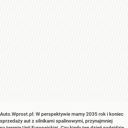
Auto.Wprost.pl: W perspektywie mamy 2035 rok i koniec
sprzedaży aut z silnikami spalinowymi, przynajmniej
na terenie Unii Europejskiej. Czy kiedy ten dzień nadejdzie,