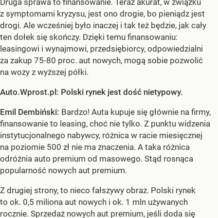
Druga sprawa to finansowanie. Teraz akurat, w związku
z symptomami kryzysu, jest ono drogie, bo pieniądz jest
drogi. Ale wcześniej było inaczej i tak też będzie, jak cały
ten dołek się skończy. Dzięki temu finansowaniu:
leasingowi i wynajmowi, przedsiębiorcy, odpowiedzialni
za zakup 75-80 proc. aut nowych, mogą sobie pozwolić
na wozy z wyższej półki.
Auto.Wprost.pl: Polski rynek jest dość nietypowy.
Emil Dembiński:
Bardzo! Auta kupuje się głównie na firmy,
finansowanie to leasing, choć nie tylko. Z punktu widzenia
instytucjonalnego nabywcy, różnica w racie miesięcznej
na poziomie 500 zł nie ma znaczenia. A taka różnica
odróżnia auto premium od masowego. Stąd rosnąca
popularność nowych aut premium.
Z drugiej strony, to nieco fałszywy obraz. Polski rynek
to ok. 0,5 miliona aut nowych i ok. 1 mln używanych
rocznie. Sprzedaż nowych aut premium, jeśli doda się