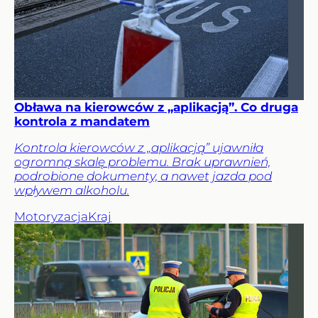
Obława na kierowców z „aplikacją”. Co druga
kontrola z mandatem
Kontrola kierowców z „aplikacją” ujawniła
ogromną skalę problemu. Brak uprawnień,
podrobione dokumenty, a nawet jazda pod
wpływem alkoholu.
Motoryzacja
Kraj