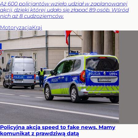
Aż 600 policjantów wzięło udział w zaplanowanej
akcji, dzięki której udało się złapać 89 osób. Wśród
nich aż 8 cudzoziemców.
Motoryzacja
Kraj
Policyjna akcja speed to fake news. Mamy
komunikat z prawdziwą datą