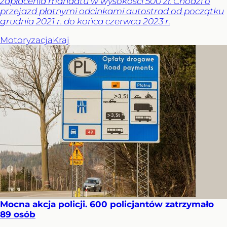
zapłacenia mandatu w wysokości 500 zł. Chodzi o
przejazd płatnymi odcinkami autostrad od początku
grudnia 2021 r. do końca czerwca 2023 r.
Motoryzacja
Kraj
Mocna akcja policji. 600 policjantów zatrzymało
89 osób