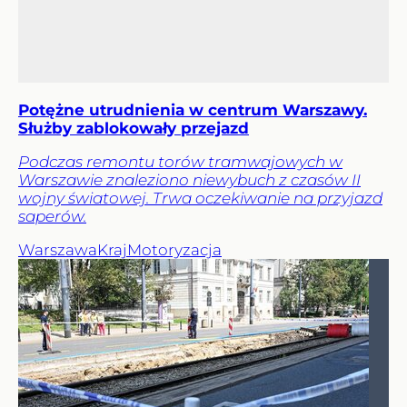
Potężne utrudnienia w centrum Warszawy.
Służby zablokowały przejazd
Podczas remontu torów tramwajowych w
Warszawie znaleziono niewybuch z czasów II
wojny światowej. Trwa oczekiwanie na przyjazd
saperów.
Warszawa
Kraj
Motoryzacja