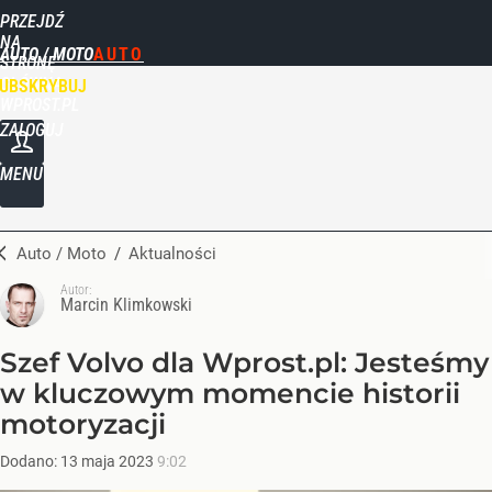
PRZEJDŹ
NA
AUTO / MOTO
STRONĘ
GŁÓWNĄ
UBSKRYBUJ
WPROST.PL
ZALOGUJ
MENU
Auto / Moto
/
Aktualności
Autor:
Marcin Klimkowski
Szef Volvo dla Wprost.pl: Jesteśmy
w kluczowym momencie historii
motoryzacji
Dodano:
13
maja
2023
9:02