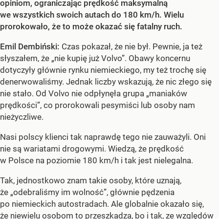
opiniom, ograniczając prędkość maksymalną
we wszystkich swoich autach do 180 km/h. Wielu
prorokowało, że to może okazać się fatalny ruch.
Emil Dembiński:
Czas pokazał, że nie był. Pewnie, ja też
słyszałem, że „nie kupię już Volvo”. Obawy koncernu
dotyczyły głównie rynku niemieckiego, my też trochę się
denerwowaliśmy. Jednak liczby wskazują, że nic złego się
nie stało. Od Volvo nie odpłynęła grupa „maniaków
prędkości”, co prorokowali pesymiści lub osoby nam
nieżyczliwe.
Nasi polscy klienci tak naprawdę tego nie zauważyli. Oni
nie są wariatami drogowymi. Wiedzą, że prędkość
w Polsce na poziomie 180 km/h i tak jest nielegalna.
Tak, jednostkowo znam takie osoby, które uznają,
że „odebraliśmy im wolność”, głównie pędzenia
po niemieckich autostradach. Ale globalnie okazało się,
że niewielu osobom to przeszkadza, bo i tak, ze względów