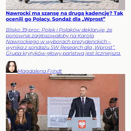
Nawrocki ma szansę na drugą kadencję? Tak
ocenili go Polacy. Sondaż dla „Wprost”
Blisko 39 proc. Polek i Polaków deklaruje, że
ponownie zagłosowałoby na Karola
Nawrockiego w wyborach prezydenckich –
wynika z sondażu SW Research dla „Wprost”.
Grupa krytyków głowy państwa jest liczniejsza.
Magdalena
Frindt