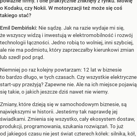
poważne firmy. I one praktycznie zniknęły z rynku. Mówię
o Kodaku, czy Nokii. W motoryzacji też może się coś
takiego stać?
Emil Dembiński:
Nie sądzę. Jak na razie wydaje mi się,
że wszyscy widzą i inwestują w elektromobilność i rozwój
technologii łączności. Jedno robią to wolniej, inni szybciej,
ale nie ma podmiotu, który zaprzeczałby kierunkowi zmian
lub szedł pod prąd.
Niemniej po raz kolejny powtarzam: 12 lat w biznesie
to bardzo długo, w tych czasach. Czy wszystkie elektryczne
start-upy przeżyją? Zapewne nie. Ale na ich miejsce pojawią
się takie, o jakich jeszcze dziś nawet nie wiemy.
Zmiany, które dzieją się w samochodowym biznesie, są
największymi w historii. Jesteśmy tak naprawdę jej
świadkami. Zmienia się wszystko, cały ekosystem dostaw,
produkcji, programowania, szukania rozwiązań. To już
od jakiegoś czasu nie jest świat czterech kółek: silnika, kół,