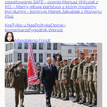
zawetowanie SAFE – ocenia Mariusz Witczak z
KO. – Mamy głowę państwa, z której możemy
być dumni – kontruje Marek Jakubiak z Rozwoju
Plus.
Kraj
Tylko u Nas
Polityka
Opinie i
komentarze
Tygodnik Wprost
Magdalena
Frindt