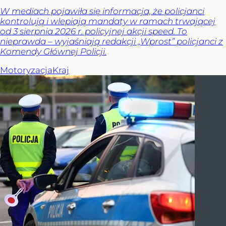
W mediach pojawiła się informacja, że policjanci
kontrolują i wlepiają mandaty w ramach trwającej
od 3 sierpnia 2026 r. policyjnej akcji speed. To
nieprawda – wyjaśniają redakcji „Wprost” policjanci z
Komendy Głównej Policji.
Motoryzacja
Kraj