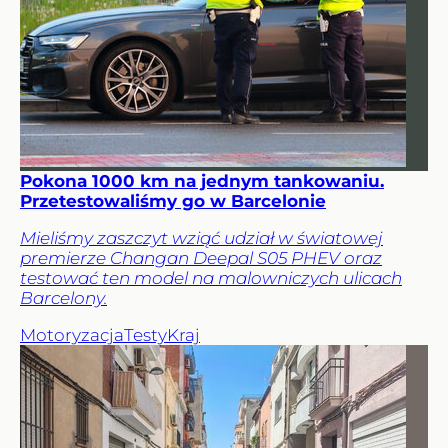
Pokona 1000 km na jednym tankowaniu.
Przetestowaliśmy go w Barcelonie
Mieliśmy zaszczyt wziąć udział w światowej
premierze Changan Deepal S05 PHEV oraz
testować ten model na malowniczych ulicach
Barcelony.
Motoryzacja
Testy
Kraj