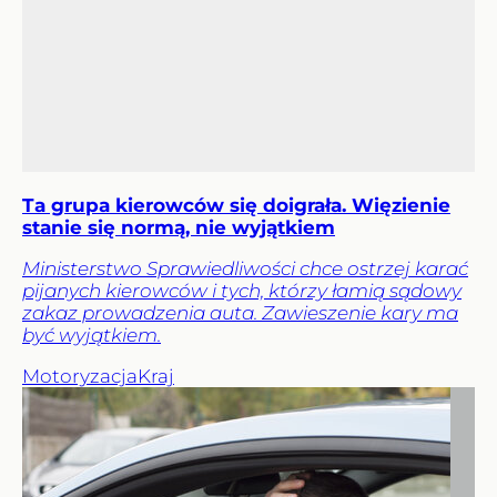
Ta grupa kierowców się doigrała. Więzienie
stanie się normą, nie wyjątkiem
Ministerstwo Sprawiedliwości chce ostrzej karać
pijanych kierowców i tych, którzy łamią sądowy
zakaz prowadzenia auta. Zawieszenie kary ma
być wyjątkiem.
Motoryzacja
Kraj