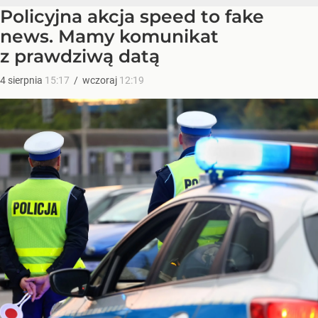
Policyjna akcja speed to fake
news. Mamy komunikat
z prawdziwą datą
4
sierpnia
15:17
/
wczoraj
12:19