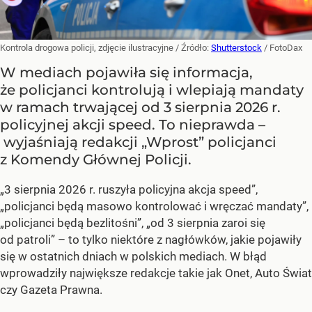
Kontrola drogowa policji, zdjęcie ilustracyjne
/ Źródło:
Shutterstock
/
FotoDax
W mediach pojawiła się informacja,
że policjanci kontrolują i wlepiają mandaty
w ramach trwającej od 3 sierpnia 2026 r.
policyjnej akcji speed. To nieprawda –
wyjaśniają redakcji „Wprost” policjanci
z Komendy Głównej Policji.
„3 sierpnia 2026 r. ruszyła policyjna akcja speed”,
„policjanci będą masowo kontrolować i wręczać mandaty”,
„policjanci będą bezlitośni”, „od 3 sierpnia zaroi się
od patroli” – to tylko niektóre z nagłówków, jakie pojawiły
się w ostatnich dniach w polskich mediach. W błąd
wprowadziły największe redakcje takie jak Onet, Auto Świat
czy Gazeta Prawna.