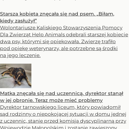
Starsza kobieta znęcała się nad psem. „Biłam,
kiedy zasłużył”
Wolontariusze Kaliskiego Stowarzyszenia Pomocy
Dla Zwierząt Help Animals odebrali starszej kobiecie
dwa psy, którymi się opiekowała. Zwierzę trafiło
pod opiekę weterynarzy, ale potrzebne są środki
na jego leczenie.
Matka znęcała się nad uczennicą, dyrektor stanął
w jej obronie. Teraz może mieć problemy
Dyrektor tarnowskiego liceum, który powiadomił
sąd rodzinny o niepokojącej sytuacji w domu jednej
z uczennic, stanie przed komisją dyscyplinarną przy
Wojewodzie Małopolskim i zostanie zawieszony