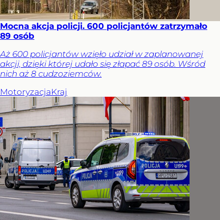
Mocna akcja policji. 600 policjantów zatrzymało
89 osób
Aż 600 policjantów wzięło udział w zaplanowanej
akcji, dzięki której udało się złapać 89 osób. Wśród
nich aż 8 cudzoziemców.
Motoryzacja
Kraj