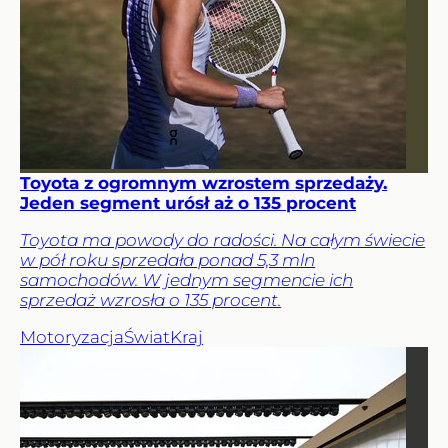
Toyota z ogromnym wzrostem sprzedaży.
Jeden segment urósł aż o 135 procent
Toyota ma powody do radości. Na całym świecie
w pół roku sprzedała ponad 5,3 mln
samochodów. W jednym segmencie ich
sprzedaż wzrosła o 135 procent.
Motoryzacja
Świat
Kraj