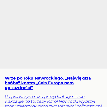
Wrze po roku Nawrockiego. „Największa
hańba” kontra „Cała Europa nam
go zazdrości”
Po pierwszym roku prezydentury nic nie
wskazuje na to, żeby Karol Nawrocki wyciszył
spory między dwoma zwaśnionymi politycznymi