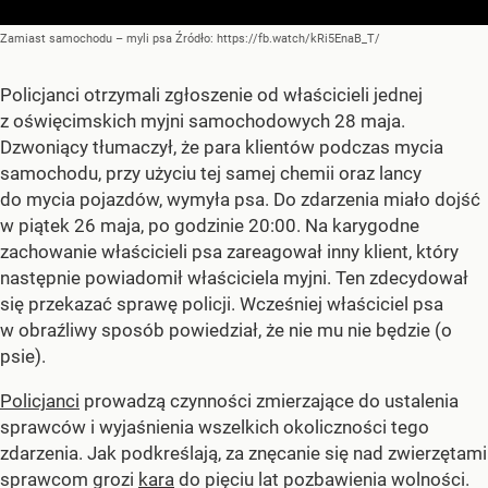
Zamiast samochodu – myli psa
Źródło:
https://fb.watch/kRi5EnaB_T/
Policjanci otrzymali zgłoszenie od właścicieli jednej
z oświęcimskich myjni samochodowych 28 maja.
Dzwoniący tłumaczył, że para klientów podczas mycia
samochodu, przy użyciu tej samej chemii oraz lancy
do mycia pojazdów, wymyła psa. Do zdarzenia miało dojść
w piątek 26 maja, po godzinie 20:00. Na karygodne
zachowanie właścicieli psa zareagował inny klient, który
następnie powiadomił właściciela myjni. Ten zdecydował
się przekazać sprawę policji. Wcześniej właściciel psa
w obraźliwy sposób powiedział, że nie mu nie będzie (o
psie).
Policjanci
prowadzą czynności zmierzające do ustalenia
sprawców i wyjaśnienia wszelkich okoliczności tego
zdarzenia. Jak podkreślają, za znęcanie się nad zwierzętami
sprawcom grozi
kara
do pięciu lat pozbawienia wolności.