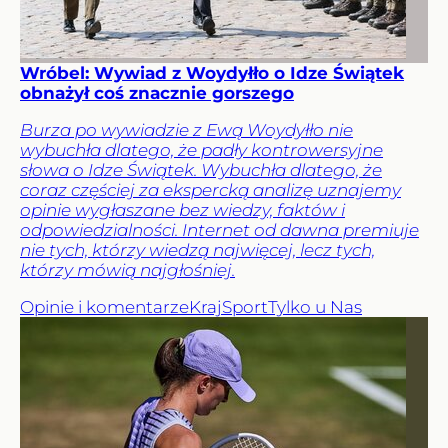
Wróbel: Wywiad z Woydyłło o Idze Świątek
obnażył coś znacznie gorszego
Burza po wywiadzie z Ewą Woydyłło nie
wybuchła dlatego, że padły kontrowersyjne
słowa o Idze Świątek. Wybuchła dlatego, że
coraz częściej za ekspercką analizę uznajemy
opinie wygłaszane bez wiedzy, faktów i
odpowiedzialności. Internet od dawna premiuje
nie tych, którzy wiedzą najwięcej, lecz tych,
którzy mówią najgłośniej.
Opinie i komentarze
Kraj
Sport
Tylko u Nas