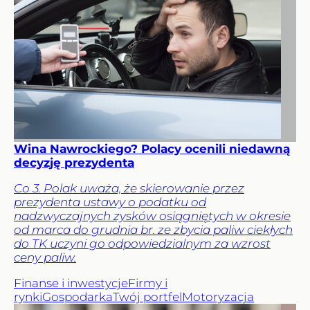
Wina Nawrockiego? Polacy ocenili niedawną
decyzję prezydenta
Co 3. Polak uważa, że skierowanie przez
prezydenta ustawy o podatku od
nadzwyczajnych zysków osiągniętych w okresie
od marca do grudnia br. ze zbycia paliw ciekłych
do TK uczyni go odpowiedzialnym za wzrost
ceny paliw.
Finanse i inwestycje
Firmy i
rynki
Gospodarka
Twój portfel
Motoryzacja