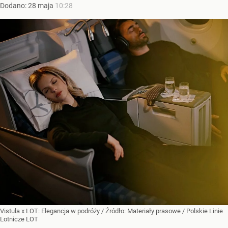
Dodano:
28
maja
10:28
Vistula x LOT: Elegancja w podróży
/ Źródło:
Materiały prasowe
/
Polskie Linie
Lotnicze LOT