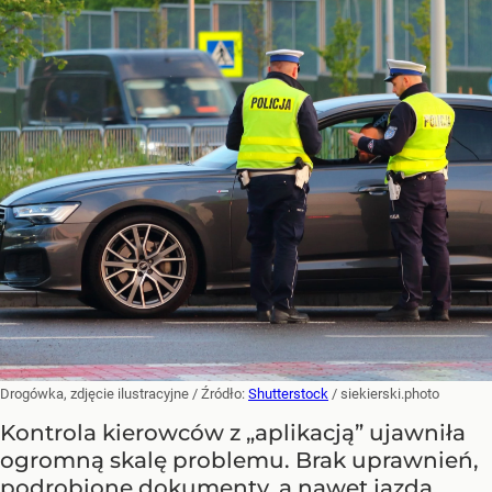
Drogówka, zdjęcie ilustracyjne
/ Źródło:
Shutterstock
/
siekierski.photo
Kontrola kierowców z „aplikacją” ujawniła
ogromną skalę problemu. Brak uprawnień,
podrobione dokumenty, a nawet jazda