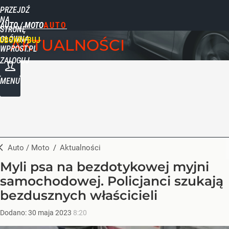
PRZEJDŹ
NA
AUTO / MOTO
STRONĘ
GŁÓWNĄ
UBSKRYBUJ
AKTUALNOŚCI
WPROST.PL
ZALOGUJ
MENU
Auto / Moto
/
Aktualności
Myli psa na bezdotykowej myjni
samochodowej. Policjanci szukają
bezdusznych właścicieli
Dodano:
30
maja
2023
8:20