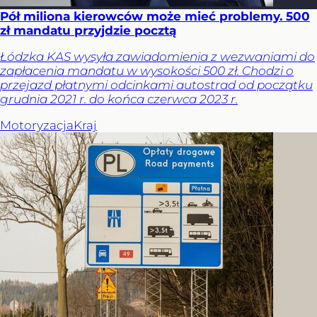
Pół miliona kierowców może mieć problemy. 500
zł mandatu przyjdzie pocztą
Łódzka KAS wysyła zawiadomienia z wezwaniami do
zapłacenia mandatu w wysokości 500 zł. Chodzi o
przejazd płatnymi odcinkami autostrad od początku
grudnia 2021 r. do końca czerwca 2023 r.
Motoryzacja
Kraj