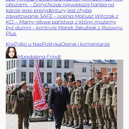
obozami. – Dotychczas największą hańbą na
karcie jego prezydentury jest chyba
zawetowanie SAFE – ocenia Mariusz Witczak z
KO. – Mamy głowę państwa, z której możemy
być dumni – kontruje Marek Jakubiak z Rozwoju
Plus.
Kraj
Tylko u Nas
Polityka
Opinie i komentarze
Magdalena
Frindt