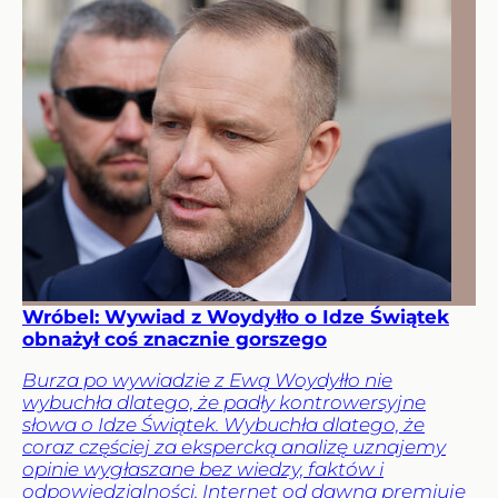
Wróbel: Wywiad z Woydyłło o Idze Świątek
obnażył coś znacznie gorszego
Burza po wywiadzie z Ewą Woydyłło nie
wybuchła dlatego, że padły kontrowersyjne
słowa o Idze Świątek. Wybuchła dlatego, że
coraz częściej za ekspercką analizę uznajemy
opinie wygłaszane bez wiedzy, faktów i
odpowiedzialności. Internet od dawna premiuje