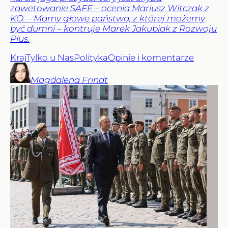
zawetowanie SAFE – ocenia Mariusz Witczak z
KO. – Mamy głowę państwa, z której możemy
być dumni – kontruje Marek Jakubiak z Rozwoju
Plus.
Kraj
Tylko u Nas
Polityka
Opinie i komentarze
Magdalena
Frindt