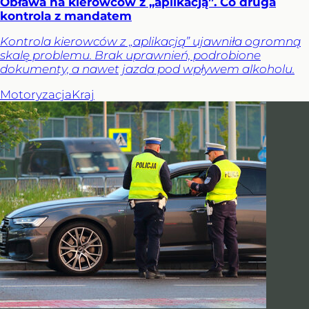
Obława na kierowców z „aplikacją”. Co druga
kontrola z mandatem
Kontrola kierowców z „aplikacją” ujawniła ogromną
skalę problemu. Brak uprawnień, podrobione
dokumenty, a nawet jazda pod wpływem alkoholu.
Motoryzacja
Kraj