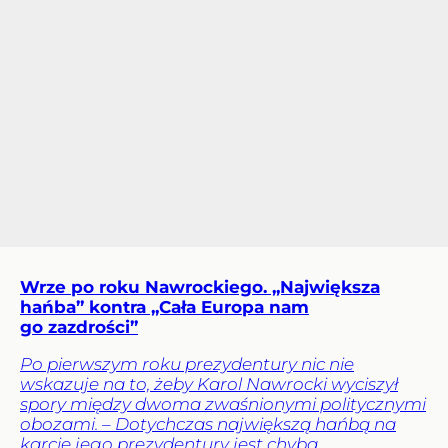
Wrze po roku Nawrockiego. „Największa
hańba” kontra „Cała Europa nam
go zazdrości”
Po pierwszym roku prezydentury nic nie
wskazuje na to, żeby Karol Nawrocki wyciszył
spory między dwoma zwaśnionymi politycznymi
obozami. – Dotychczas największą hańbą na
karcie jego prezydentury jest chyba