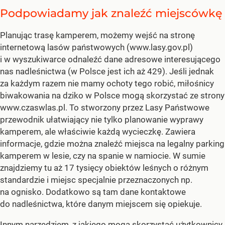
Podpowiadamy jak znaleźć miejscówkę
Planując trasę kamperem, możemy wejść na stronę
internetową lasów państwowych (www.lasy.gov.pl)
i w wyszukiwarce odnaleźć dane adresowe interesującego
nas nadleśnictwa (w Polsce jest ich aż 429). Jeśli jednak
za każdym razem nie mamy ochoty tego robić, miłośnicy
biwakowania na dziko w Polsce mogą skorzystać ze strony
www.czaswlas.pl. To stworzony przez Lasy Państwowe
przewodnik ułatwiający nie tylko planowanie wyprawy
kamperem, ale właściwie każdą wycieczkę. Zawiera
informacje, gdzie można znaleźć miejsca na legalny parking
kamperem w lesie, czy na spanie w namiocie. W sumie
znajdziemy tu aż 17 tysięcy obiektów leśnych o różnym
standardzie i miejsc specjalnie przeznaczonych np.
na ognisko. Dodatkowo są tam dane kontaktowe
do nadleśnictwa, które danym miejscem się opiekuje.
Innym narzędziem, z jakiego mogą skorzystać
użytkownicy