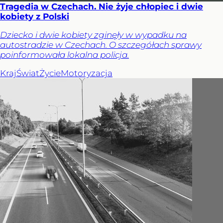
Tragedia w Czechach. Nie żyje chłopiec i dwie
kobiety z Polski
Dziecko i dwie kobiety zginęły w wypadku na
autostradzie w Czechach. O szczegółach sprawy
poinformowała lokalna policja.
Kraj
Świat
Życie
Motoryzacja