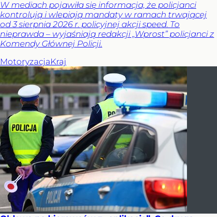
W mediach pojawiła się informacja, że policjanci
kontrolują i wlepiają mandaty w ramach trwającej
od 3 sierpnia 2026 r. policyjnej akcji speed. To
nieprawda – wyjaśniają redakcji „Wprost” policjanci z
Komendy Głównej Policji.
Motoryzacja
Kraj