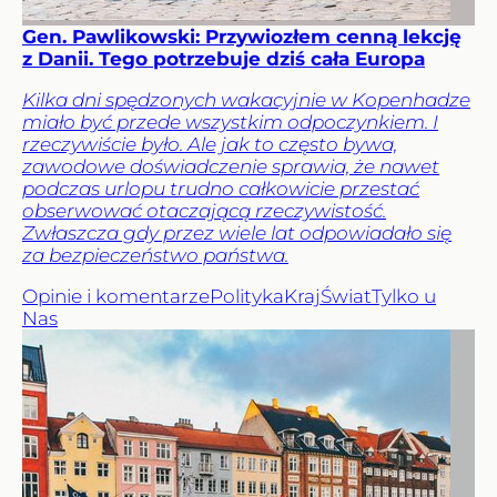
Gen. Pawlikowski: Przywiozłem cenną lekcję
z Danii. Tego potrzebuje dziś cała Europa
Kilka dni spędzonych wakacyjnie w Kopenhadze
miało być przede wszystkim odpoczynkiem. I
rzeczywiście było. Ale jak to często bywa,
zawodowe doświadczenie sprawia, że nawet
podczas urlopu trudno całkowicie przestać
obserwować otaczającą rzeczywistość.
Zwłaszcza gdy przez wiele lat odpowiadało się
za bezpieczeństwo państwa.
Opinie i komentarze
Polityka
Kraj
Świat
Tylko u
Nas