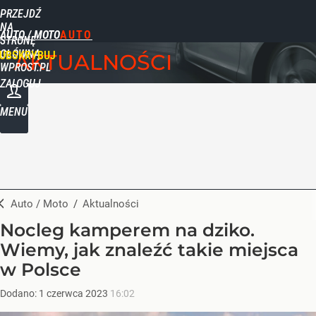
PRZEJDŹ
NA
AUTO / MOTO
STRONĘ
GŁÓWNĄ
UBSKRYBUJ
AKTUALNOŚCI
WPROST.PL
ZALOGUJ
MENU
Auto / Moto
/
Aktualności
Nocleg kamperem na dziko.
Wiemy, jak znaleźć takie miejsca
w Polsce
Dodano:
1
czerwca
2023
16:02