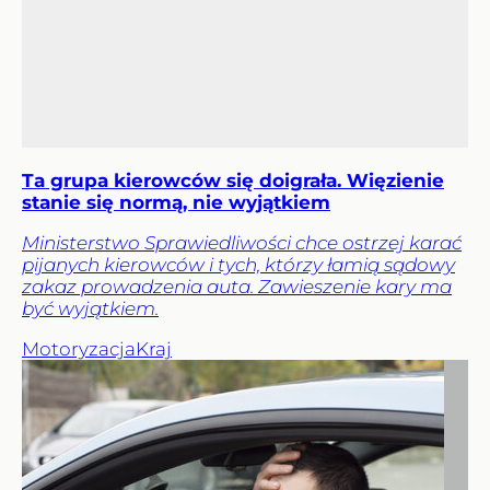
Ta grupa kierowców się doigrała. Więzienie
stanie się normą, nie wyjątkiem
Ministerstwo Sprawiedliwości chce ostrzej karać
pijanych kierowców i tych, którzy łamią sądowy
zakaz prowadzenia auta. Zawieszenie kary ma
być wyjątkiem.
Motoryzacja
Kraj