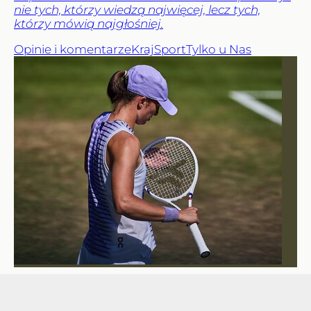
nie tych, którzy wiedzą najwięcej, lecz tych,
którzy mówią najgłośniej.
Opinie i komentarze
Kraj
Sport
Tylko u Nas