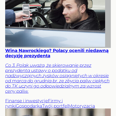
Wina Nawrockiego? Polacy ocenili niedawną
decyzję prezydenta
Co 3. Polak uważa, że skierowanie przez
prezydenta ustawy o podatku od
nadzwyczajnych zysków osiągniętych w okresie
od marca do grudnia br. ze zbycia paliw ciekłych
do TK uczyni go odpowiedzialnym za wzrost
ceny paliw.
Finanse i inwestycje
Firmy i
rynki
Gospodarka
Twój portfel
Motoryzacja