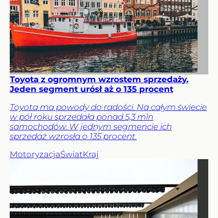
Toyota z ogromnym wzrostem sprzedaży.
Jeden segment urósł aż o 135 procent
Toyota ma powody do radości. Na całym świecie
w pół roku sprzedała ponad 5,3 mln
samochodów. W jednym segmencie ich
sprzedaż wzrosła o 135 procent.
Motoryzacja
Świat
Kraj