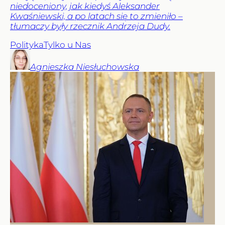
niedoceniony, jak kiedyś Aleksander
Kwaśniewski, a po latach się to zmieniło –
tłumaczy były rzecznik Andrzeja Dudy.
Polityka
Tylko u Nas
Agnieszka
Niesłuchowska