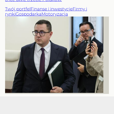
Twój portfel
Finanse i inwestycje
Firmy i
rynki
Gospodarka
Motoryzacja