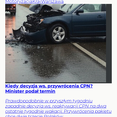
Motoryzacja
Kraj
Warszawa
Kiedy decyzja ws. przywrócenia CPN?
Minister podał termin
Prawdopodobnie w przyszłym tygodniu
zapadnie decyzja ws. reaktywacji CPN na dwa
ostatnie tygodnie wakacji. Przywrócenia pakietu
chce dwie trzecie Polaków.