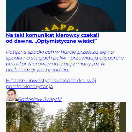
Na taki komunikat kierowcy czekali
od dawna. „Optymistyczne wieści”
Potężne spadki cen w hurcie przełożą się na
spadki na stacjach paliw - przewidują eksperci e-
petrol.pl. Kierowcy odczują zmiany już w
nadchodzącym tygodniu.
Finanse i inwestycje
Gospodarka
Twój
portfel
Motoryzacja
Radosław
Święcki