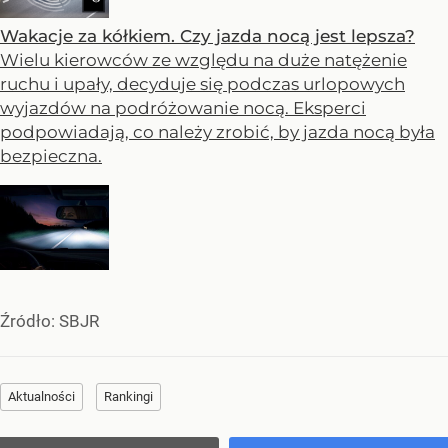
Wakacje za kółkiem. Czy jazda nocą jest lepsza?
Wielu kierowców ze względu na duże natężenie
ruchu i upały, decyduje się podczas urlopowych
wyjazdów na podróżowanie nocą. Eksperci
podpowiadają, co należy zrobić, by jazda nocą była
bezpieczna.
Źródło:
SBJR
Aktualności
Rankingi