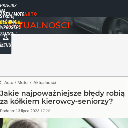
PRZEJDŹ
NA
AUTO / MOTO
STRONĘ
GŁÓWNĄ
UBSKRYBUJ
AKTUALNOŚCI
WPROST.PL
ZALOGUJ
MENU
Auto / Moto
/
Aktualności
Jakie najpoważniejsze błędy robią
za kółkiem kierowcy-seniorzy?
Dodano:
13
lipca
2023
17:28