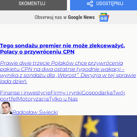
SKOMENTUJ
UDOSTĘPNIJ
Obserwuj nas
w
Google News
Tego sondażu premier nie może zlekceważyć.
Polacy o przywróceniu CPN
Prawie dwie trzecie Polaków chce przywrócenia
pakietu CPN na dwa ostatnie tygodnie wakacji –
wynika z sondażu dla „Wprost”. Decyzja w tej sprawie
lada dzień.
Finanse i inwestycje
Firmy i rynki
Gospodarka
Twój
portfel
Motoryzacja
Tylko u Nas
Radosław
Święcki