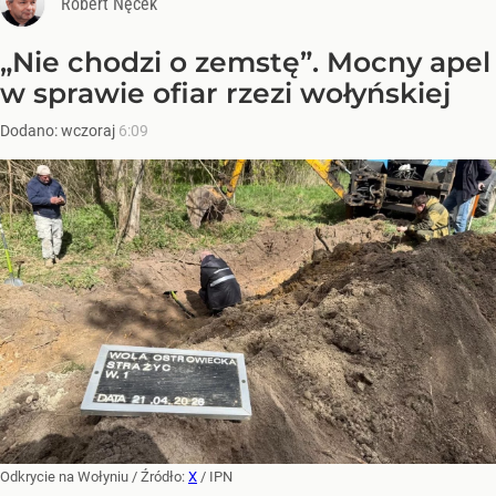
Robert Nęcek
„Nie chodzi o zemstę”. Mocny apel
w sprawie ofiar rzezi wołyńskiej
Dodano:
wczoraj
6:09
Odkrycie na Wołyniu
/ Źródło:
X
/
IPN