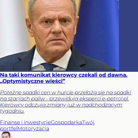
Na taki komunikat kierowcy czekali od dawna.
„Optymistyczne wieści”
Potężne spadki cen w hurcie przełożą się na spadki
na stacjach paliw - przewidują eksperci e-petrol.pl.
Kierowcy odczują zmiany już w nadchodzącym
tygodniu.
Finanse i inwestycje
Gospodarka
Twój
portfel
Motoryzacja