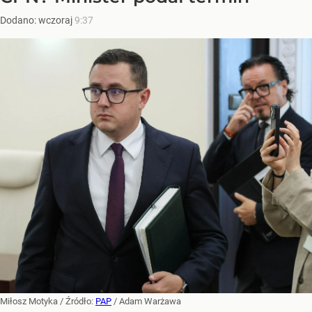
Dodano:
wczoraj
9:37
Miłosz Motyka
/ Źródło:
PAP
/
Adam Warżawa