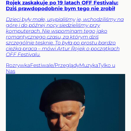
Rojek zaskakuje po 19 latach OFF Festivalu:
Dziś prawdopodobnie bym tego nie zrobił
Dzieci były małe, usypialiśmy je, wchodziliśmy na
górę i do późnej nocy siedzieliśmy przy
komputerach. Nie wspominam tego jako
romantycznego czasu, za którym dziś
szczególnie tęsknię. To była po prostu bardzo
ciężka praca – mówi Artur Rojek o początkach
OFF Festivalu.
Rozrywka
Festiwale/Przeglądy
Muzyka
Tylko u
Nas