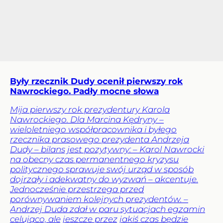
Były rzecznik Dudy ocenił pierwszy rok
Nawrockiego. Padły mocne słowa
Mija pierwszy rok prezydentury Karola
Nawrockiego. Dla Marcina Kędryny –
wieloletniego współpracownika i byłego
rzecznika prasowego prezydenta Andrzeja
Dudy – bilans jest pozytywny: – Karol Nawrocki
na obecny czas permanentnego kryzysu
politycznego sprawuje swój urząd w sposób
dojrzały i adekwatny do wyzwań – akcentuje.
Jednocześnie przestrzega przed
porównywaniem kolejnych prezydentów. –
Andrzej Duda zdał w paru sytuacjach egzamin
celująco, ale jeszcze przez jakiś czas będzie