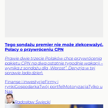
Tego sondażu premier nie może zlekceważyć.
Polacy o przywróceniu CPN
Prawie dwie trzecie Polaków chce przywrócenia
pakietu CPN na dwa ostatnie tygodnie wakacji –
wynika z sondażu dla „Wprost”. Decyzja w tej
sprawie lada dzień.
Finanse i inwestycje
Firmy i
rynki
Gospodarka
Twój portfel
Motoryzacja
Tylko u
Nas
Radosław
Święcki