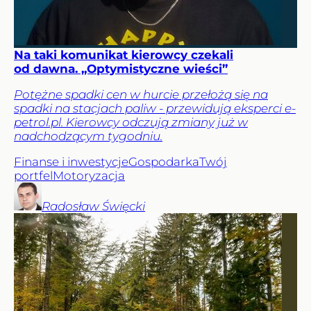
Na taki komunikat kierowcy czekali
od dawna. „Optymistyczne wieści”
Potężne spadki cen w hurcie przełożą się na
spadki na stacjach paliw - przewidują eksperci e-
petrol.pl. Kierowcy odczują zmiany już w
nadchodzącym tygodniu.
Finanse i inwestycje
Gospodarka
Twój
portfel
Motoryzacja
Radosław
Święcki