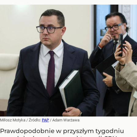
Miłosz Motyka
/ Źródło:
PAP
/
Adam Warżawa
Prawdopodobnie w przyszłym tygodniu