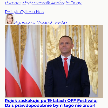
tłumaczy były rzecznik Andrzeja Dudy.
Polityka
Tylko u Nas
Agnieszka
Niesłuchowska
Rojek zaskakuje po 19 latach OFF Festivalu:
Dziś prawdopodobnie bym tego nie zrobił