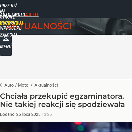
PRZEJDŹ
NA
AUTO / MOTO
STRONĘ
GŁÓWNĄ
UBSKRYBUJ
AKTUALNOŚCI
WPROST.PL
ZALOGUJ
MENU
Auto / Moto
/
Aktualności
Chciała przekupić egzaminatora.
Nie takiej reakcji się spodziewała
Dodano:
25
lipca
2023
13:25