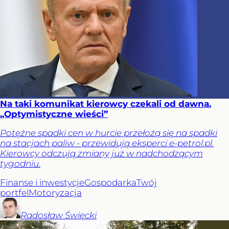
Na taki komunikat kierowcy czekali od dawna.
„Optymistyczne wieści”
Potężne spadki cen w hurcie przełożą się na spadki
na stacjach paliw - przewidują eksperci e-petrol.pl.
Kierowcy odczują zmiany już w nadchodzącym
tygodniu.
Finanse i inwestycje
Gospodarka
Twój
portfel
Motoryzacja
Radosław
Święcki