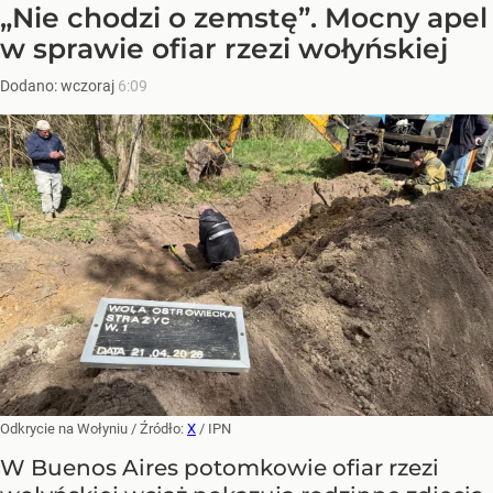
„Nie chodzi o zemstę”. Mocny apel
w sprawie ofiar rzezi wołyńskiej
Dodano:
wczoraj
6:09
Odkrycie na Wołyniu
/ Źródło:
X
/
IPN
W Buenos Aires potomkowie ofiar rzezi