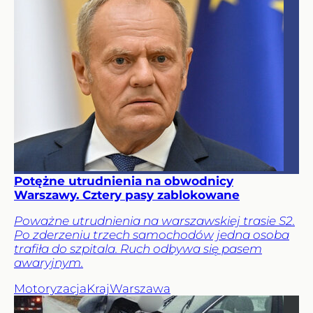
Potężne utrudnienia na obwodnicy
Warszawy. Cztery pasy zablokowane
Poważne utrudnienia na warszawskiej trasie S2.
Po zderzeniu trzech samochodów jedna osoba
trafiła do szpitala. Ruch odbywa się pasem
awaryjnym.
Motoryzacja
Kraj
Warszawa