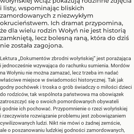
wołyńskiej wciąż pokazują rodzinne zdjęcia
i listy, wspominając bliskich
zamordowanych z niezwykłym
okrucieństwem. Ich dramat przypomina,
że dla wielu rodzin Wołyń nie jest historią
zamkniętą, lecz bolesną raną, która do dziś
nie została zagojona.
Lektura „Dokumentów zbrodni wołyńskiej” jest porażająca
i jednocześnie wzywająca do rachunku sumienia. Mordów
na Wołyniu nie można zamazać, lecz trzeba im nadać
właściwe miejsce w świadomości historycznej. Tak jak
godny pochówek i troska o grób świadczy o miłości dzieci
do rodziców, tak wspólnota państwowa ma obowiązek
zatroszczyć się o swoich pomordowanych obywateli
i godnie ich pochować. Przypomnienie o rzezi wołyńskiej
i rzeczywiste rozwiązanie problemu jest zobowiązaniem
cywilizowanych ludzi. Nikt nie mówi o żadnej zemście,
ale o poszanowaniu ludzkiej godności zamordowanych,