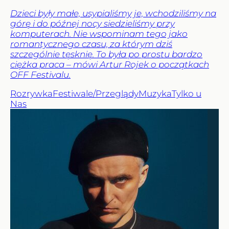
Dzieci były małe, usypialiśmy je, wchodziliśmy na
górę i do późnej nocy siedzieliśmy przy
komputerach. Nie wspominam tego jako
romantycznego czasu, za którym dziś
szczególnie tęsknię. To była po prostu bardzo
ciężka praca – mówi Artur Rojek o początkach
OFF Festivalu.
Rozrywka
Festiwale/Przeglądy
Muzyka
Tylko u
Nas