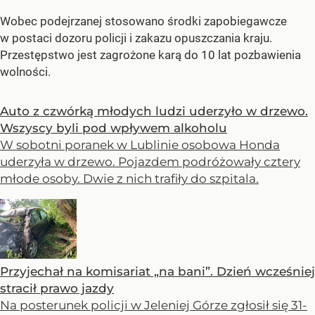
Wobec podejrzanej stosowano środki zapobiegawcze
w postaci dozoru policji i zakazu opuszczania kraju.
Przestępstwo jest zagrożone karą do 10 lat pozbawienia
wolności.
Auto z czwórką młodych ludzi uderzyło w drzewo.
Wszyscy byli pod wpływem alkoholu
W sobotni poranek w Lublinie osobowa Honda
uderzyła w drzewo. Pojazdem podróżowały cztery
młode osoby. Dwie z nich trafiły do szpitala.
Przyjechał na komisariat „na bani”. Dzień wcześniej
stracił prawo jazdy
Na posterunek policji w Jeleniej Górze zgłosił się 31-