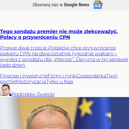
Obserwuj nas
w
Google News
Tego sondażu premier nie może zlekceważyć.
Polacy o przywróceniu CPN
Prawie dwie trzecie Polaków chce przywrócenia
pakietu CPN na dwa ostatnie tygodnie wakacji –
wynika z sondażu dla „Wprost”. Decyzja w tej sprawie
lada dzień.
Finanse i inwestycje
Firmy i rynki
Gospodarka
Twój
portfel
Motoryzacja
Tylko u Nas
Radosław
Święcki