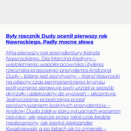
Były rzecznik Dudy ocenił pierwszy rok
Nawrockiego. Padły mocne słowa
Mija pierwszy rok prezydentury Karola
Nawrockiego. Dla Marcina Kędryny –
wieloletniego współpracownika i byłego
rzecznika prasowego prezydenta Andrzeja
Dudy – bilans jest pozytywny: – Karol Nawrocki
na obecny czas permanentnego kryzysu
politycznego sprawuje swój urząd w sposób
dojrzały i adekwatny do wyzwań – akcentuje.
Jednocześnie przestrzega przed
porównywaniem kolejnych prezydentów. –
Andrzej Duda zdał w paru sytuacjach egzamin
celująco, ale jeszcze przez jakiś czas będzie
niedoceniony, jak kiedyś Aleksander
Kwaśniewski, a po latach się to zmieniło –