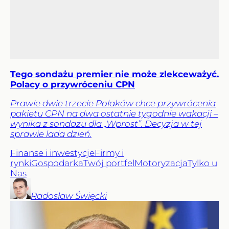
Tego sondażu premier nie może zlekceważyć.
Polacy o przywróceniu CPN
Prawie dwie trzecie Polaków chce przywrócenia
pakietu CPN na dwa ostatnie tygodnie wakacji –
wynika z sondażu dla „Wprost”. Decyzja w tej
sprawie lada dzień.
Finanse i inwestycje
Firmy i
rynki
Gospodarka
Twój portfel
Motoryzacja
Tylko u
Nas
Radosław
Święcki