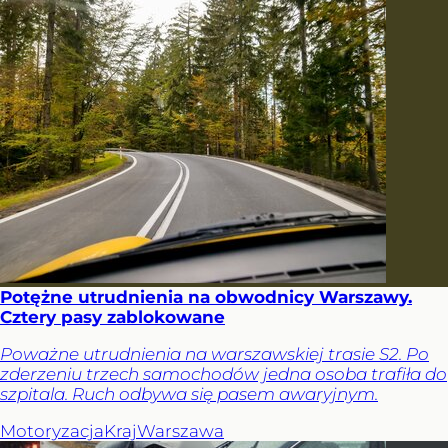
Potężne utrudnienia na obwodnicy Warszawy.
Cztery pasy zablokowane
Poważne utrudnienia na warszawskiej trasie S2. Po
zderzeniu trzech samochodów jedna osoba trafiła do
szpitala. Ruch odbywa się pasem awaryjnym.
Motoryzacja
Kraj
Warszawa