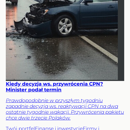
Kiedy decyzja ws. przywrócenia CPN?
Minister podał termin
Prawdopodobnie w przyszłym tygodniu
zapadnie decyzja ws. reaktywacji CPN na dwa
ostatnie tygodnie wakacji. Przywrócenia pakietu
chce dwie trzecie Polaków.
Twój portfel
Finanse i inwestycje
Firmy i