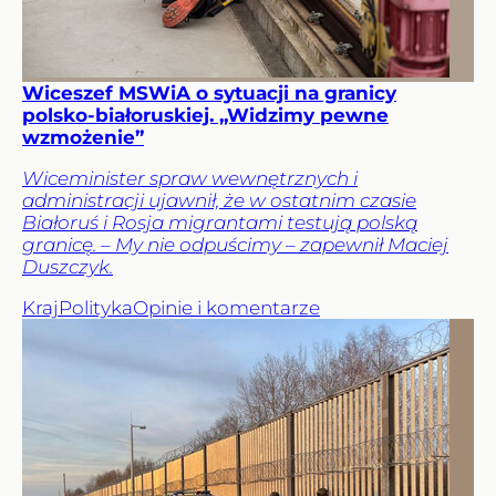
Wiceszef MSWiA o sytuacji na granicy
polsko-białoruskiej. „Widzimy pewne
wzmożenie”
Wiceminister spraw wewnętrznych i
administracji ujawnił, że w ostatnim czasie
Białoruś i Rosja migrantami testują polską
granicę. – My nie odpuścimy – zapewnił Maciej
Duszczyk.
Kraj
Polityka
Opinie i komentarze