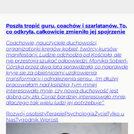
Poszła tropić guru, coachów i szarlatanów. To,
co odkryła, całkowicie zmieniło jej spojrzenie
Coachowie, nauczyciele duchowości,
organizatorki kręgów kobiet, twórcy kursów
manifestacji. Ludzie odchodzą od Kościoła, ale
nie przestają szukać odpowiedzi. Monika Sobień-
Górska przez dwa lata sprawdzała, co naprawdę
kryje się za obietnicami uzdrowienia,
transformacji i odnalezienia sensu. „Im dłużej
pracowałam nad książką, tym mniej
interesowało mnie, czy nowa duchowość jest
dobra czy zła. Coraz bardziej interesowało mnie,
dlaczego tak wielu ludzi jej potrzebuje”.
Rozwój osobisty
Terapie
Psychologia
Życie
Tylko u
Nas
Tygodnik Wprost