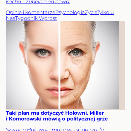
kocha – zupełnie od nowa.
Opinie i komentarze
Psychologia
Życie
Tylko u
Nas
Tygodnik Wprost
Taki plan ma dotyczyć Hołowni. Miller
i Komorowski mówią o politycznej grze
Szymon Hołownia może wejść do rządu