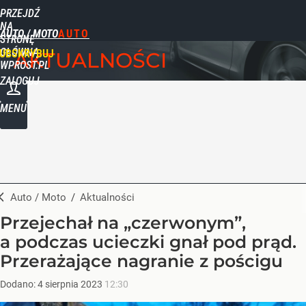
PRZEJDŹ
NA
AUTO / MOTO
STRONĘ
GŁÓWNĄ
UBSKRYBUJ
AKTUALNOŚCI
WPROST.PL
ZALOGUJ
MENU
Auto / Moto
/
Aktualności
Przejechał na „czerwonym”,
a podczas ucieczki gnał pod prąd.
Przerażające nagranie z pościgu
Dodano:
4
sierpnia
2023
12:30