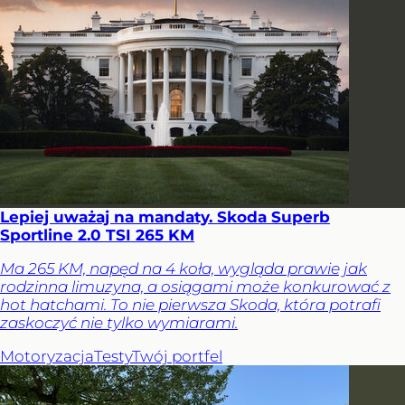
Lepiej uważaj na mandaty. Skoda Superb
Sportline 2.0 TSI 265 KM
Ma 265 KM, napęd na 4 koła, wygląda prawie jak
rodzinna limuzyna, a osiągami może konkurować z
hot hatchami. To nie pierwsza Skoda, która potrafi
zaskoczyć nie tylko wymiarami.
Motoryzacja
Testy
Twój portfel