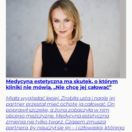
Medycyna estetyczna ma skutek, o którym
kliniki nie mówią. „Nie chcę jej całować”
Miała wyglądać lepiej. Zrobiła usta i nagle jej
partner przestał mieć ochotę ją całować. On
poprawił szczękę, a żona zobaczyła w nim
obcego mężczyznę. Medycyna estetyczna
zmienia nie tylko twarz. Czasem zmusza
partnera, by nauczył się jej – i człowieka, którego