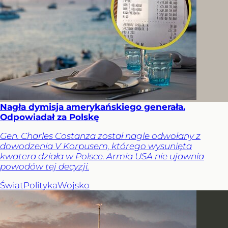
Nagła dymisja amerykańskiego generała.
Odpowiadał za Polskę
Gen. Charles Costanza został nagle odwołany z
dowodzenia V Korpusem, którego wysunięta
kwatera działa w Polsce. Armia USA nie ujawnia
powodów tej decyzji.
Świat
Polityka
Wojsko