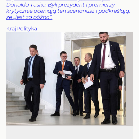
Donalda Tuska. Byli prezydent i premierzy
krytycznie oceniają ten scenariusz i podkreślają,
że „jest za późno”.
Kraj
Polityka