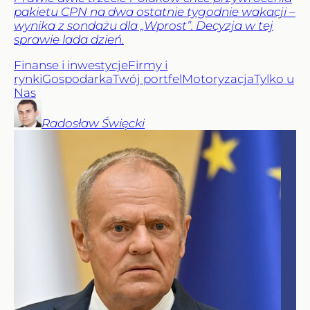
pakietu CPN na dwa ostatnie tygodnie wakacji –
wynika z sondażu dla „Wprost”. Decyzja w tej
sprawie lada dzień.
Finanse i inwestycje
Firmy i
rynki
Gospodarka
Twój portfel
Motoryzacja
Tylko u
Nas
Radosław
Święcki