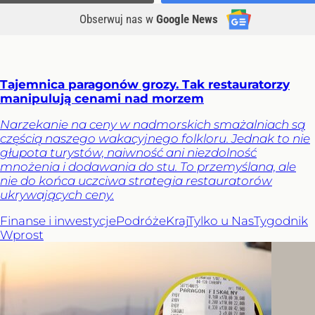
Obserwuj nas
w
Google News
Tajemnica paragonów grozy. Tak restauratorzy
manipulują cenami nad morzem
Narzekanie na ceny w nadmorskich smażalniach są
częścią naszego wakacyjnego folkloru. Jednak to nie
głupota turystów, naiwność ani niezdolność
mnożenia i dodawania do stu. To przemyślana, ale
nie do końca uczciwa strategia restauratorów
ukrywających ceny.
Finanse i inwestycje
Podróże
Kraj
Tylko u Nas
Tygodnik
Wprost