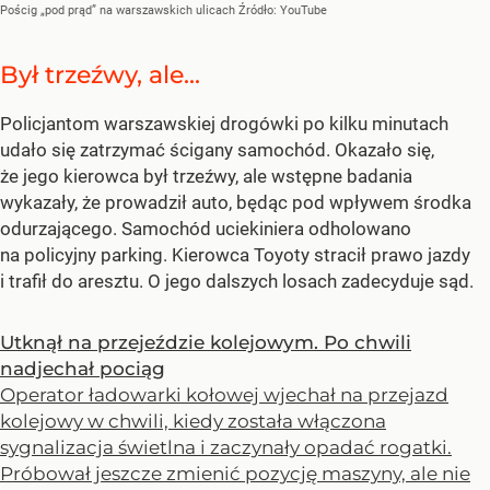
Pościg „pod prąd” na warszawskich ulicach
Źródło:
YouTube
Był trzeźwy, ale...
Policjantom warszawskiej drogówki po kilku minutach
udało się zatrzymać ścigany samochód. Okazało się,
że jego kierowca był trzeźwy, ale wstępne badania
wykazały, że prowadził auto, będąc pod wpływem środka
odurzającego. Samochód uciekiniera odholowano
na policyjny parking. Kierowca Toyoty stracił prawo jazdy
i trafił do aresztu. O jego dalszych losach zadecyduje sąd.
Utknął na przejeździe kolejowym. Po chwili
nadjechał pociąg
Operator ładowarki kołowej wjechał na przejazd
kolejowy w chwili, kiedy została włączona
sygnalizacja świetlna i zaczynały opadać rogatki.
Próbował jeszcze zmienić pozycję maszyny, ale nie