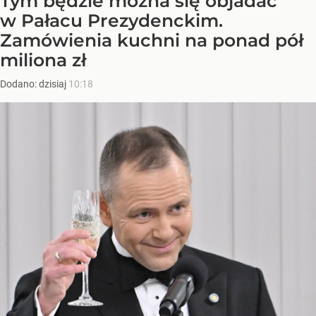
Tym będzie można się objadać
w Pałacu Prezydenckim.
Zamówienia kuchni na ponad pół
miliona zł
Dodano:
dzisiaj
10:18