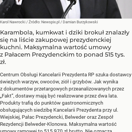
Karol Nawrocki
/ Źródło:
Newspix.pl
/
Damian Burzykowski
Karambola, kumkwat i dziki brokuł znalazły
się na liście zakupowej prezydenckiej
kuchni. Maksymalna wartość umowy
z Pałacem Prezydenckim to ponad 515 tys.
zł.
Centrum Obsługi Kancelarii Prezydenta RP szuka dostawcy
świeżych warzyw, owoców, ziół i grzybów. Jak wynika
z dokumentów przetargowych przeanalizowanych przez
„Fakt”, dostawy mają być realizowane przez dwa lata.
Produkty trafią do punktów gastronomicznych
obsługujących siedzibę Kancelarii Prezydenta przy ul.
Wiejskiej, Pałac Prezydencki, Belweder oraz Zespół
Rezydencji Belweder-Klonowa. Maksymalna wartość
umowy ramowej to 515 970 zł brutto. Nie oznacza