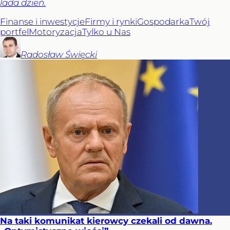
lada dzień.
Finanse i inwestycje
Firmy i rynki
Gospodarka
Twój
portfel
Motoryzacja
Tylko u Nas
Radosław
Święcki
Na taki komunikat kierowcy czekali od dawna.