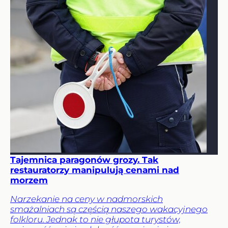
Tajemnica paragonów grozy. Tak
restauratorzy manipulują cenami nad
morzem
Narzekanie na ceny w nadmorskich
smażalniach są częścią naszego wakacyjnego
folkloru. Jednak to nie głupota turystów,