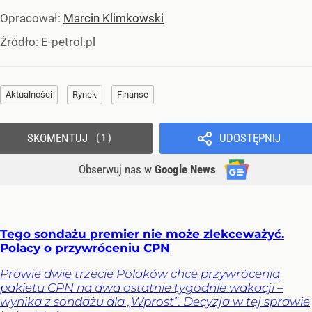
Opracował:
Marcin Klimkowski
Źródło:
E-petrol.pl
Aktualności
Rynek
Finanse
SKOMENTUJ
UDOSTĘPNIJ
1
Obserwuj nas
w
Google News
Tego sondażu premier nie może zlekceważyć.
Polacy o przywróceniu CPN
Prawie dwie trzecie Polaków chce przywrócenia
pakietu CPN na dwa ostatnie tygodnie wakacji –
wynika z sondażu dla „Wprost”. Decyzja w tej sprawie