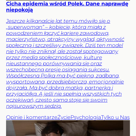
Cicha epidemia wśród Polek. Dane naprawdę
niepokoją
Jeszcze kilkanaście lat temu mówiło się o
„superwoman” – kobiecie, która miała z
powodzeniem łączyć karierę zawodową,
macierzyństwo, atrakcyjny wygląd, aktywność
społeczną i szczęśliwy związek. Dziś ten model
nie tylko nie zniknął, ale został spotęgowany
przez media społecznościowe, kulturę
nieustannego porównywania się oraz
wszechobecną presję osiągania sukcesu.
Współczesna Polka ma być piękna, zadbana,
wysportowana, przedsiębiorcza, emocjonalnie
dojrzała. Ma być dobrą matką, partnerką i
przyjaciółką. A jeśli nie spełnia wszystkich tych
oczekiwań, często sama staje się swoim
najsurowszym sędzią.
Opinie i komentarze
Życie
Psychologia
Tylko u Nas