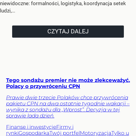
niewidoczne: formalności, logistyka, koordynacja setek
ludzi,...
CZYTAJ DALEJ
Tego sondażu premier nie może zlekceważyć.
Polacy o przywróceniu CPN
Prawie dwie trzecie Polaków chce przywrócenia
pakietu CPN na dwa ostatnie tygodnie wakacji –
wynika z sondażu dla „Wprost”. Decyzja w tej
sprawie lada dzień.
Finanse i inwestycje
Firmy i
rynki
Gospodarka
Twój portfel
Motoryzacja
Tylko u