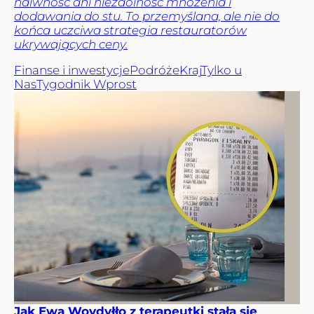
naiwność ani niezdolność mnożenia i
dodawania do stu. To przemyślana, ale nie do
końca uczciwa strategia restauratorów
ukrywających ceny.
Finanse i inwestycje
Podróże
Kraj
Tylko u
Nas
Tygodnik Wprost
Jak Ewa Woydyłło z terapeutki stała się