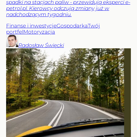
spadki na stacjach paliw - przewidują eksperci e-
petrol.pl. Kierowcy odczują zmiany już w
nadchodzącym tygodniu.
Finanse i inwestycje
Gospodarka
Twój
portfel
Motoryzacja
Radosław
Święcki