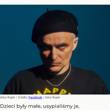
Artur Rojek
/ Źródło:
Facebook
/
Artur Rojek
Dzieci były małe, usypialiśmy je,