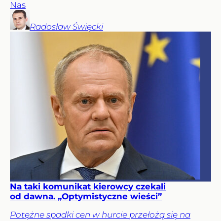
Nas
Radosław
Święcki
Na taki komunikat kierowcy czekali
od dawna. „Optymistyczne wieści”
Potężne spadki cen w hurcie przełożą się na