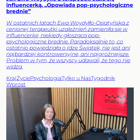
influencerką. „Opowiada pop-psychologiczne
brednie”
W ostatnich latach Ewa Woydyłło-Osiatyńska z
cenionej terapeutki uzależnień zamieniła się w
influencerkę, niekiedy głoszącą pop-
psychologiczne brednie. Paradoksalnie to, co
ostatnio powiedziała o Idze Świątek, nie jest ani
najbardziej kontrowersyjne, ani najgroźniejsze.
Problem w tym, że wszyscy udawali, że tego nie
widzą.
Kraj
Życie
Psychologia
Tylko u Nas
Tygodnik
Wprost