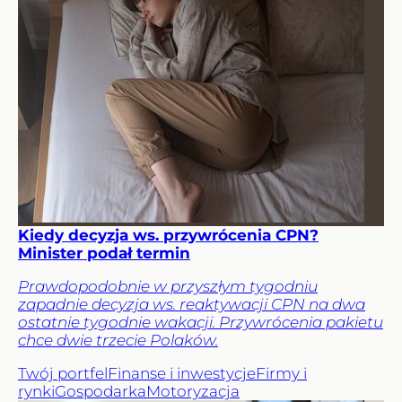
Kiedy decyzja ws. przywrócenia CPN?
Minister podał termin
Prawdopodobnie w przyszłym tygodniu
zapadnie decyzja ws. reaktywacji CPN na dwa
ostatnie tygodnie wakacji. Przywrócenia pakietu
chce dwie trzecie Polaków.
Twój portfel
Finanse i inwestycje
Firmy i
rynki
Gospodarka
Motoryzacja