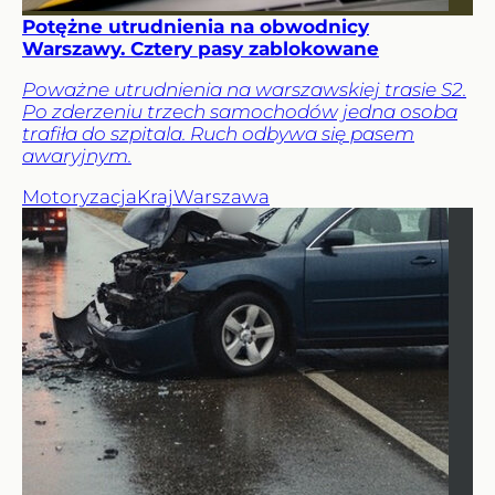
Potężne utrudnienia na obwodnicy
Warszawy. Cztery pasy zablokowane
Poważne utrudnienia na warszawskiej trasie S2.
Po zderzeniu trzech samochodów jedna osoba
trafiła do szpitala. Ruch odbywa się pasem
awaryjnym.
Motoryzacja
Kraj
Warszawa