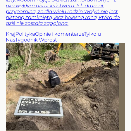
niezwykłym okrucieństwem. Ich dramat
przypomina, że dla wielu rodzin Wołyń nie jest
historią zamkniętą, lecz bolesną raną, która do
dziś nie została zagojona.
Kraj
Polityka
Opinie i komentarze
Tylko u
Nas
Tygodnik Wprost