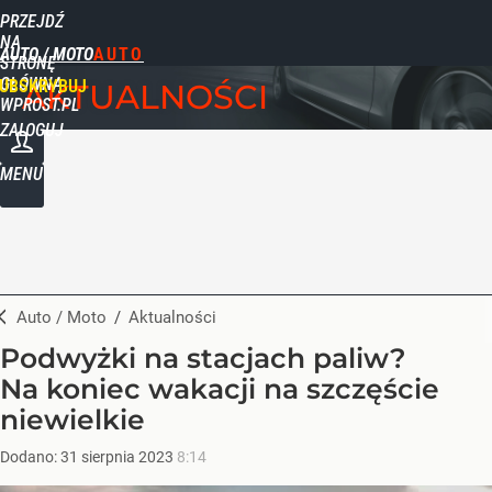
PRZEJDŹ
NA
AUTO / MOTO
STRONĘ
GŁÓWNĄ
UBSKRYBUJ
AKTUALNOŚCI
WPROST.PL
ZALOGUJ
MENU
Auto / Moto
/
Aktualności
Podwyżki na stacjach paliw?
Na koniec wakacji na szczęście
niewielkie
Dodano:
31
sierpnia
2023
8:14