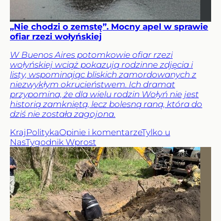
„Nie chodzi o zemstę”. Mocny apel w sprawie
ofiar rzezi wołyńskiej
W Buenos Aires potomkowie ofiar rzezi
wołyńskiej wciąż pokazują rodzinne zdjęcia i
listy, wspominając bliskich zamordowanych z
niezwykłym okrucieństwem. Ich dramat
przypomina, że dla wielu rodzin Wołyń nie jest
historią zamkniętą, lecz bolesną raną, która do
dziś nie została zagojona.
Kraj
Polityka
Opinie i komentarze
Tylko u
Nas
Tygodnik Wprost