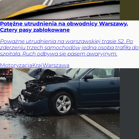
Potężne utrudnienia na obwodnicy Warszawy.
Cztery pasy zablokowane
Poważne utrudnienia na warszawskiej trasie S2. Po
zderzeniu trzech samochodów jedna osoba trafiła do
szpitala. Ruch odbywa się pasem awaryjnym.
Motoryzacja
Kraj
Warszawa