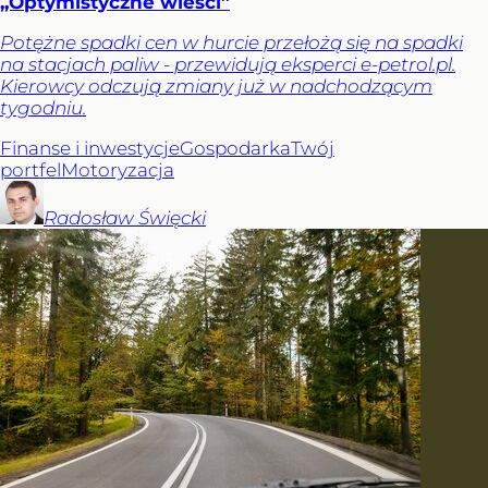
„Optymistyczne wieści”
Potężne spadki cen w hurcie przełożą się na spadki
na stacjach paliw - przewidują eksperci e-petrol.pl.
Kierowcy odczują zmiany już w nadchodzącym
tygodniu.
Finanse i inwestycje
Gospodarka
Twój
portfel
Motoryzacja
Radosław
Święcki