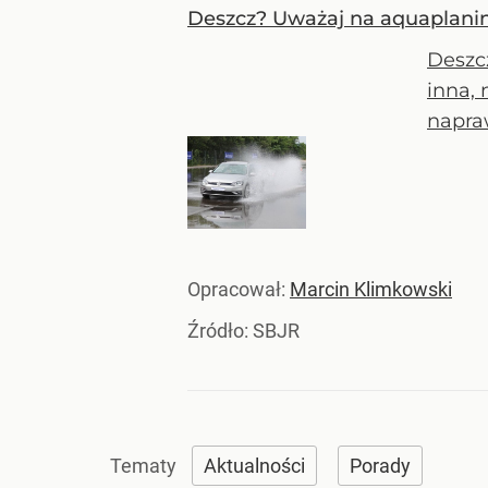
Deszcz? Uważaj na aquaplaning.
Deszc
inna, 
napra
Opracował:
Marcin Klimkowski
Źródło:
SBJR
Aktualności
Porady