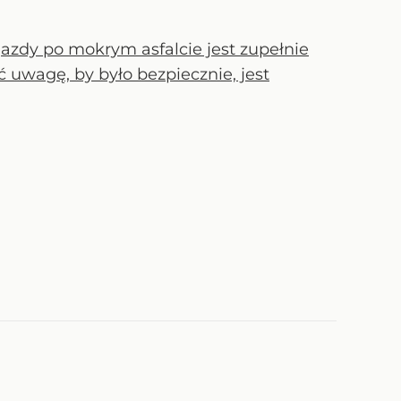
azdy po mokrym asfalcie jest zupełnie
 uwagę, by było bezpiecznie, jest