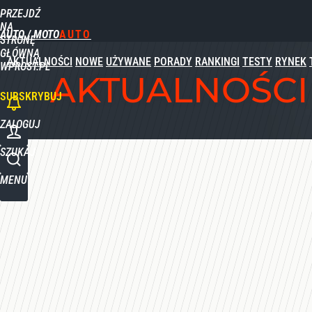
PRZEJDŹ
Udostępnij
0
Skomentuj
NA
AUTO / MOTO
STRONĘ
GŁÓWNĄ
AKTUALNOŚCI
NOWE
UŻYWANE
PORADY
RANKINGI
TESTY
RYNEK
WPROST.PL
AKTUALNOŚCI
SUBSKRYBUJ
ZALOGUJ
SZUKAJ
MENU