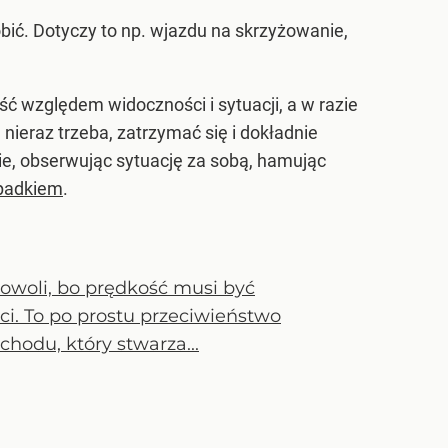
bić. Dotyczy to np. wjazdu na skrzyżowanie,
 względem widoczności i sytuacji, a w razie
ieraz trzeba, zatrzymać się i dokładnie
ie, obserwując sytuację za sobą, hamując
padkiem
.
owoli, bo prędkość musi być
i. To po prostu przeciwieństwo
odu, który stwarza...