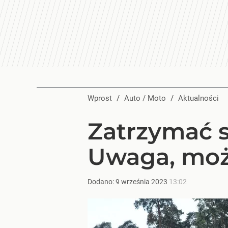
Wprost
/
Auto / Moto
/
Aktualności
Zatrzymać si
Uwaga, moż
Dodano:
9
września
2023
13:02