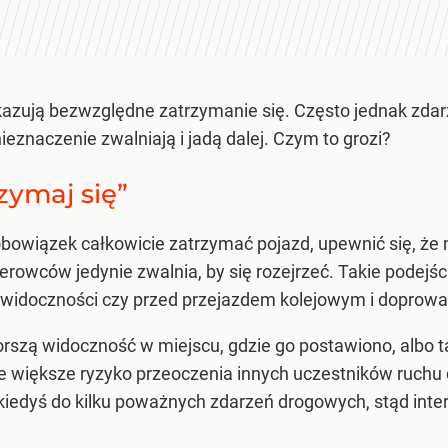
kazują bezwzględne zatrzymanie się. Często jednak zdar
eznaczenie zwalniają i jadą dalej. Czym to grozi?
zymaj się”
bowiązek całkowicie zatrzymać pojazd, upewnić się, że m
rowców jedynie zwalnia, by się rozejrzeć. Takie podejś
 widoczności czy przed przejazdem kolejowym i doprow
orszą widoczność w miejscu, gdzie go postawiono, albo t
ieje większe ryzyko przeoczenia innych uczestników ruch
 kiedyś do kilku poważnych zdarzeń drogowych, stąd int