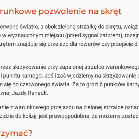
warunkowe pozwolenie na skręt
rwone światło, a obok zieloną strzałkę do skrętu, wciąż
w wyznaczonym miejscu (przed sygnalizatorem), rozejrzeć
ętem znajduje się przejazd dla rowerów czy przejście dl
przez skrzyżowanie przy zapalonej strzałce warunkowego
 punktu karnego. Jeśli zaś wjedziemy na skrzyżowanie po 
się do czerwonego światła. Za to grozi 6 punktów kar
znej Jazdy Renault.
anie z warunkowego przejazdu na zielonej strzałce oznac
dojdzie do kolizji, jest prawdopodobne, że możemy zosta
trzymać?