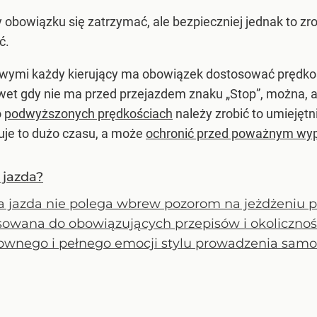
 obowiązku się zatrzymać, ale bezpieczniej jednak to zro
ć.
wymi każdy kierujący ma obowiązek dostosować prędkość
et gdy nie ma przed przejazdem znaku „Stop”, można, a n
o
podwyższonych prędkościach
należy zrobić to umiejętn
muje to dużo czasu, a może
ochronić przed poważnym wy
 jazda?
a jazda nie polega wbrew pozorom na jeżdżeniu p
sowana do obowiązujących przepisów i okolicznośc
ownego i pełnego emocji stylu prowadzenia samoch