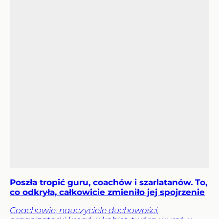
Poszła tropić guru, coachów i szarlatanów. To,
co odkryła, całkowicie zmieniło jej spojrzenie
Coachowie, nauczyciele duchowości,