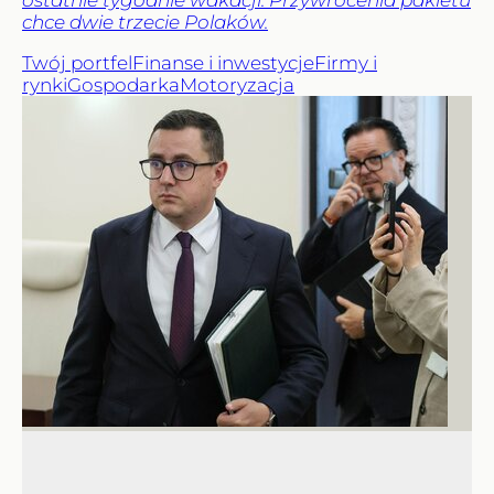
ostatnie tygodnie wakacji. Przywrócenia pakietu
chce dwie trzecie Polaków.
Twój portfel
Finanse i inwestycje
Firmy i
rynki
Gospodarka
Motoryzacja