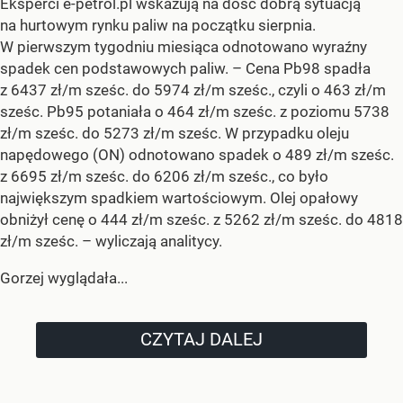
Eksperci e-petrol.pl wskazują na dość dobrą sytuacją
na hurtowym rynku paliw na początku sierpnia.
W pierwszym tygodniu miesiąca odnotowano wyraźny
spadek cen podstawowych paliw. –
Cena Pb98 spadła
z 6437 zł/m sześc. do 5974 zł/m sześc., czyli o 463 zł/m
sześc. Pb95 potaniała o 464 zł/m sześc. z poziomu 5738
zł/m sześc. do 5273 zł/m sześc. W przypadku oleju
napędowego (ON) odnotowano spadek o 489 zł/m sześc.
z 6695 zł/m sześc. do 6206 zł/m sześc., co było
największym spadkiem wartościowym. Olej opałowy
obniżył cenę o 444 zł/m sześc. z 5262 zł/m sześc. do 4818
zł/m sześc.
– wyliczają analitycy.
Gorzej wyglądała...
CZYTAJ DALEJ