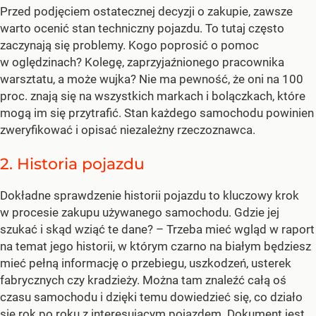
Przed podjęciem ostatecznej decyzji o zakupie, zawsze
warto ocenić stan techniczny pojazdu. To tutaj często
zaczynają się problemy. Kogo poprosić o pomoc
w oględzinach? Kolegę, zaprzyjaźnionego pracownika
warsztatu, a może wujka? Nie ma pewność, że oni na 100
proc. znają się na wszystkich markach i bolączkach, które
mogą im się przytrafić. Stan każdego samochodu powinien
zweryfikować i opisać niezależny rzeczoznawca.
2. Historia pojazdu
Dokładne sprawdzenie historii pojazdu to kluczowy krok
w procesie zakupu używanego samochodu. Gdzie jej
szukać i skąd wziąć te dane? – Trzeba mieć wgląd w raport
na temat jego historii, w którym czarno na białym będziesz
mieć pełną informację o przebiegu, uszkodzeń, usterek
fabrycznych czy kradzieży. Można tam znaleźć całą oś
czasu samochodu i dzięki temu dowiedzieć się, co działo
się rok po roku z interesującym pojazdem. Dokument jest