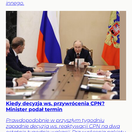
innego.
Kiedy decyzja ws. przywrócenia CPN?
Minister podał termin
Prawdopodobnie w przyszłym tygodniu
zapadnie decyzja ws. reaktywacji CPN na dwa