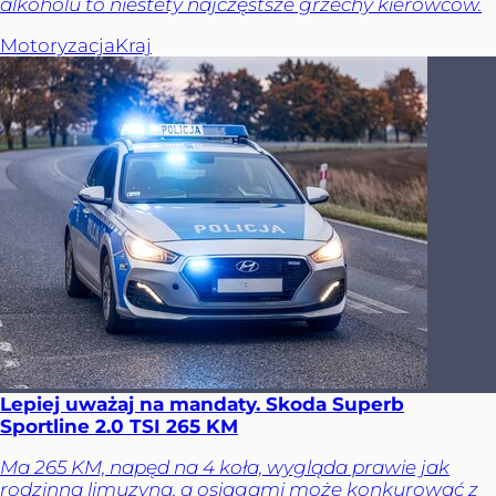
alkoholu to niestety najczęstsze grzechy kierowców.
Motoryzacja
Kraj
Lepiej uważaj na mandaty. Skoda Superb
Sportline 2.0 TSI 265 KM
Ma 265 KM, napęd na 4 koła, wygląda prawie jak
rodzinna limuzyna, a osiągami może konkurować z