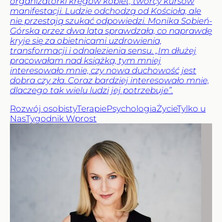
organizatorki kręgów kobiet, twórcy kursów
manifestacji. Ludzie odchodzą od Kościoła, ale
nie przestają szukać odpowiedzi. Monika Sobień-
Górska przez dwa lata sprawdzała, co naprawdę
kryje się za obietnicami uzdrowienia,
transformacji i odnalezienia sensu. „Im dłużej
pracowałam nad książką, tym mniej
interesowało mnie, czy nowa duchowość jest
dobra czy zła. Coraz bardziej interesowało mnie,
dlaczego tak wielu ludzi jej potrzebuje”.
Rozwój osobisty
Terapie
Psychologia
Życie
Tylko u
Nas
Tygodnik Wprost