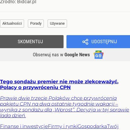
Źródło:
Bidcar.pl
Aktualności
Porady
Używane
SKOMENTUJ
UDOSTĘPNIJ
Obserwuj nas
w
Google News
Tego sondażu premier nie może zlekceważyć.
Polacy o przywróceniu CPN
Prawie dwie trzecie Polaków chce przywrócenia
pakietu CPN na dwa ostatnie tygodnie wakacji –
wynika z sondażu dla „Wprost”. Decyzja w tej sprawie
lada dzień.
Finanse i inwestycje
Firmy i rynki
Gospodarka
Twój