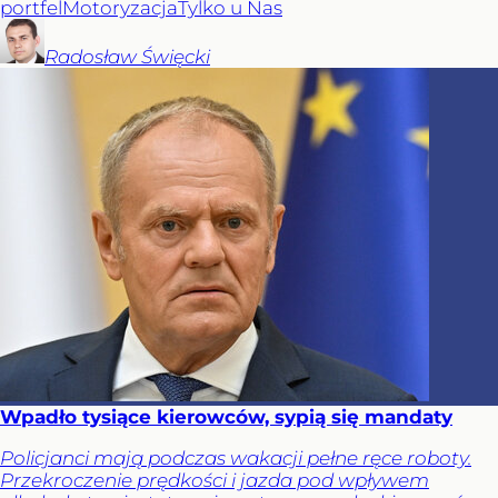
portfel
Motoryzacja
Tylko u Nas
Radosław
Święcki
Wpadło tysiące kierowców, sypią się mandaty
Policjanci mają podczas wakacji pełne ręce roboty.
Przekroczenie prędkości i jazda pod wpływem