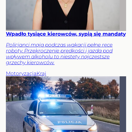
Wpadło tysiące kierowców, sypią się mandaty
Policjanci mają podczas wakacji pełne ręce
roboty. Przekroczenie prędkości i jazda pod
wpływem alkoholu to niestety najczęstsze
grzechy kierowców.
Motoryzacja
Kraj