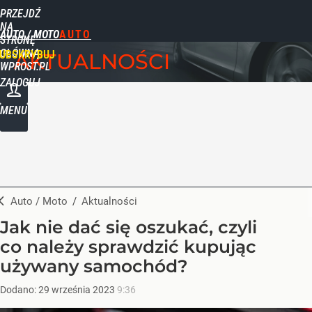
PRZEJDŹ
NA
AUTO / MOTO
STRONĘ
GŁÓWNĄ
UBSKRYBUJ
AKTUALNOŚCI
WPROST.PL
ZALOGUJ
MENU
Auto / Moto
/
Aktualności
Jak nie dać się oszukać, czyli
co należy sprawdzić kupując
używany samochód?
Dodano:
29
września
2023
9:36