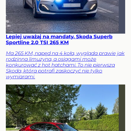
Lepiej uważaj na mandaty. Skoda Superb
Sportline 2.0 TSI 265 KM
Ma 265 KM, napęd na 4 koła, wygląda prawie jak
rodzinna limuzyna, a osiągami może
konkurować z hot hatchami. To nie pierwsza
Skoda, która potrafi zaskoczyć nie tylko
wymiarami.