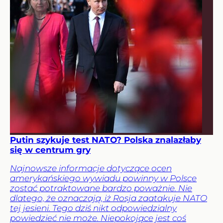
Putin szykuje test NATO? Polska znalazłaby
się w centrum gry
Najnowsze informacje dotyczące ocen
amerykańskiego wywiadu powinny w Polsce
zostać potraktowane bardzo poważnie. Nie
dlatego, że oznaczają, iż Rosja zaatakuje NATO
tej jesieni. Tego dziś nikt odpowiedzialny
powiedzieć nie może. Niepokojące jest coś