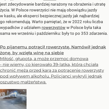
jest zdecydowanie bardziej narażony na obrażenia i utratę
życia. W Polsce rowerzyści nie mają obowiązku jazdy
w kasku, ale eksperci bezpiecznej jazdy jak najbardziej
go rekomendują. Warto pamiętać, że w 2022 roku liczba
wypadków z udziałem
rowerzystów
w Polsce była taka
sama we wrześniu i październiku: były to po 353 zdarzenia.
Po pijanemu potrącił rowerzystę. Namówił jednak
żonę, by wzięła winę na siebie
Miłość, głupota, a może przemoc domowa
- nie wiemy, co kierowało 39-latką, która chciała
chronić męża przed karą za potrącenie rowerzysty
pod wpływem alkoholu. Policjanci wykryli jednak
oszustwo małżeństwa.