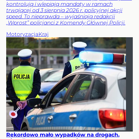
kontrolują i wlepiają mandaty w ramach
trwającej od 3 sierpnia 2026 r. policyjnej akcji
speed. To nieprawda – wyjaśniają redakcji
„Wprost” policjanci z Komendy Głównej Policji.
Motoryzacja
Kraj
Rekordowo mało wypadków na drogach.