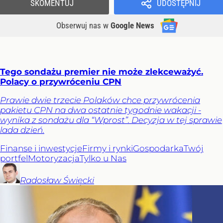
SKOMENTUJ
UDOSTĘPNIJ
Obserwuj nas
w
Google News
Tego sondażu premier nie może zlekceważyć.
Polacy o przywróceniu CPN
Prawie dwie trzecie Polaków chce przywrócenia
pakietu CPN na dwa ostatnie tygodnie wakacji -
wynika z sondażu dla “Wprost”. Decyzja w tej sprawie
lada dzień.
Finanse i inwestycje
Firmy i rynki
Gospodarka
Twój
portfel
Motoryzacja
Tylko u Nas
Radosław
Święcki