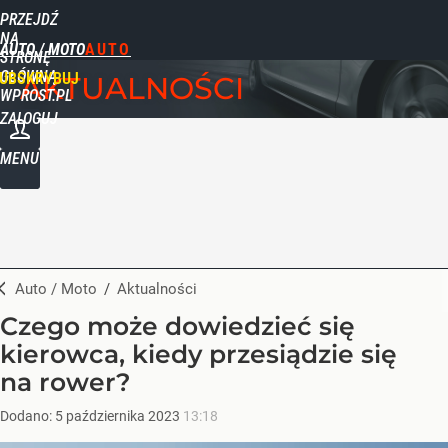
PRZEJDŹ
NA
AUTO / MOTO
STRONĘ
GŁÓWNĄ
UBSKRYBUJ
AKTUALNOŚCI
WPROST.PL
ZALOGUJ
MENU
Auto / Moto
/
Aktualności
Czego może dowiedzieć się
kierowca, kiedy przesiądzie się
na rower?
Dodano:
5
października
2023
13:18