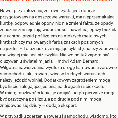
Nawet przy założeniu, że rowerzysta jest dobrze
przygotowany na deszczowe warunki, ma nieprzemakalną
kurtkę, odpowiednie opony, nic nie zmieni faktu, że opady
znacznie zmniejszają widoczność i nawet najlepszy bieżnik
nie uchroni przed poślizgiem na mokrych metalowych
kratkach czy malowanych farbą znakach poziomych
na jezdni.
– To oznacza, że mijając cyklistę, należy zapewnić
mu więcej miejsca niż zwykle. Nie wolno też zapominać
o używaniu świateł mijania –
mówi Adam Bernard.
–
Wilgotna nawierzchnia wydłuża drogę hamowania zarówno
samochodu, jak i roweru, więc w trudnych warunkach
należy jeździć wolniej. Dodatkowym zagrożeniem mogą
być liście zalegające jesienią na drogach i ścieżkach.
W miarę możliwości lepiej je omijać, bo po pierwsze mogą
być przyczyną poślizgu, a po drugie pod nimi mogą
znajdować się dziury –
dodaje ekspert.
W przypadku zderzenia
roweru
i samochodu, wiadomo, kto