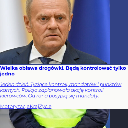
Wielka obława drogówki. Będą kontrolować tylko
jedno
Jeden dzień. Tysiące kontroli, mandatów i punktów
karnych. Policja zaplanowała akcję kontroli
kierowców. Od rana posypią się mandaty.
Motoryzacja
Kraj
Życie