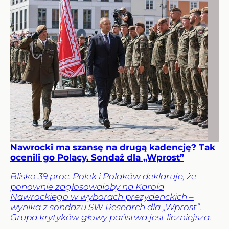
Nawrocki ma szansę na drugą kadencję? Tak
ocenili go Polacy. Sondaż dla „Wprost”
Blisko 39 proc. Polek i Polaków deklaruje, że
ponownie zagłosowałoby na Karola
Nawrockiego w wyborach prezydenckich –
wynika z sondażu SW Research dla „Wprost”.
Grupa krytyków głowy państwa jest liczniejsza.