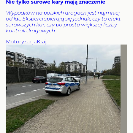
Nie tylko surowe kary mają znaczenie
Wypadków na polskich drogach jest najmniej
od lat. Eksperci spierają się jednak, czy to efekt
surowszych kar, czy po prostu większej liczby
kontroli drogowych.
Motoryzacja
Kraj