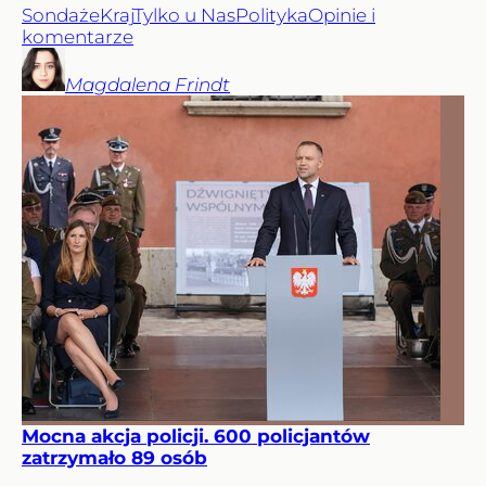
Sondaże
Kraj
Tylko u Nas
Polityka
Opinie i
komentarze
Magdalena
Frindt
Mocna akcja policji. 600 policjantów
zatrzymało 89 osób