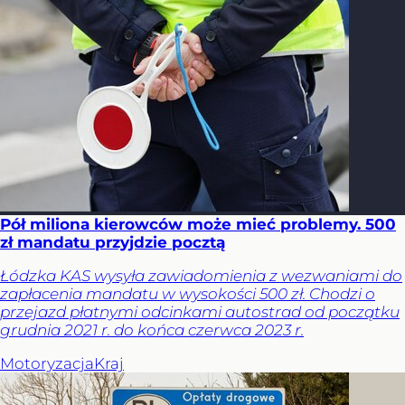
Pół miliona kierowców może mieć problemy. 500
zł mandatu przyjdzie pocztą
Łódzka KAS wysyła zawiadomienia z wezwaniami do
zapłacenia mandatu w wysokości 500 zł. Chodzi o
przejazd płatnymi odcinkami autostrad od początku
grudnia 2021 r. do końca czerwca 2023 r.
Motoryzacja
Kraj