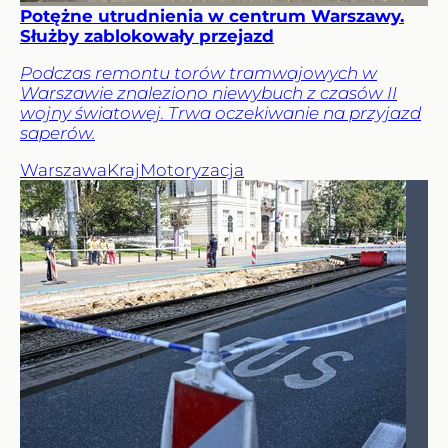
Potężne utrudnienia w centrum Warszawy.
Służby zablokowały przejazd
Podczas remontu torów tramwajowych w
Warszawie znaleziono niewybuch z czasów II
wojny światowej. Trwa oczekiwanie na przyjazd
saperów.
Warszawa
Kraj
Motoryzacja