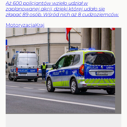
Aż 600 policjantów wzięło udział w
zaplanowanej akcji, dzięki której udało się
złapać 89 osób. Wśród nich aż 8 cudzoziemców.
Motoryzacja
Kraj