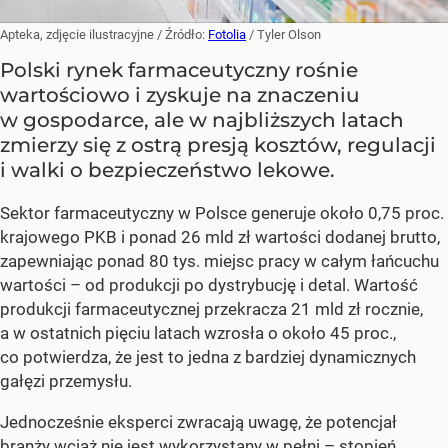
Apteka, zdjęcie ilustracyjne
/ Źródło:
Fotolia
/
Tyler Olson
Polski rynek farmaceutyczny rośnie
wartościowo i zyskuje na znaczeniu
w gospodarce, ale w najbliższych latach
zmierzy się z ostrą presją kosztów, regulacji
i walki o bezpieczeństwo lekowe.
Sektor farmaceutyczny w Polsce generuje około 0,75 proc.
krajowego PKB i ponad 26 mld zł wartości dodanej brutto,
zapewniając ponad 80 tys. miejsc pracy w całym łańcuchu
wartości – od produkcji po dystrybucję i detal. Wartość
produkcji farmaceutycznej przekracza 21 mld zł rocznie,
a w ostatnich pięciu latach wzrosła o około 45 proc.,
co potwierdza, że jest to jedna z bardziej dynamicznych
gałęzi przemysłu.
Jednocześnie eksperci zwracają uwagę, że potencjał
branży wciąż nie jest wykorzystany w pełni – stopień