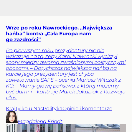
Wrze po roku Nawrockiego. „Największa
hańba” kontra „Cała Europa nam
go zazdrości”
Po pierwszym roku prezydentury nic nie
wskazuje na to, żeby Karol Nawrocki wyciszył
spory między dwoma zwaśnionymi politycznymi
obozami. – Dotychczas największą hańbą na
karcie jego prezydentury jest chyba
zawetowanie SAFE – ocenia Mariusz Witczak z
KO. – Mamy głowę państwa, z której możemy
być dumni – kontruje Marek Jakubiak z Rozwoju
Plus.
Kraj
Tylko u Nas
Polityka
Opinie i komentarze
Magdalena
Frindt