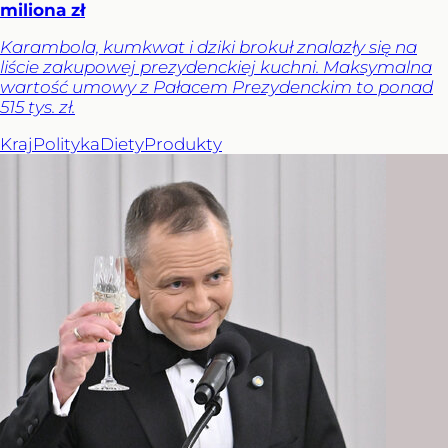
miliona zł
Karambola, kumkwat i dziki brokuł znalazły się na
liście zakupowej prezydenckiej kuchni. Maksymalna
wartość umowy z Pałacem Prezydenckim to ponad
515 tys. zł.
Kraj
Polityka
Diety
Produkty