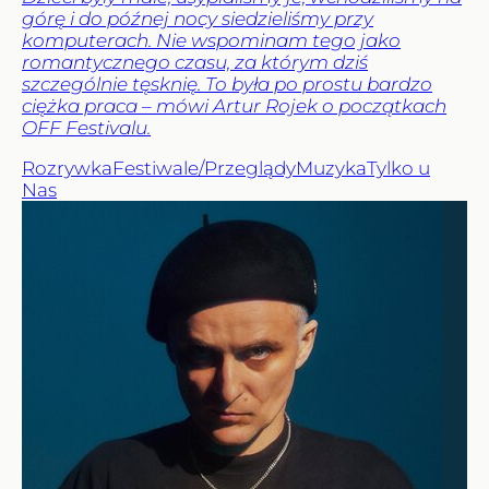
górę i do późnej nocy siedzieliśmy przy
komputerach. Nie wspominam tego jako
romantycznego czasu, za którym dziś
szczególnie tęsknię. To była po prostu bardzo
ciężka praca – mówi Artur Rojek o początkach
OFF Festivalu.
Rozrywka
Festiwale/Przeglądy
Muzyka
Tylko u
Nas