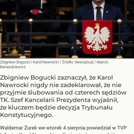
Zbigniew Bogucki i Karol Nawrocki
/ Źródło:
Newspix.pl
/
Marcin
Banaszkiewicz
Zbigniew Bogucki zaznaczył, że Karol
Nawrocki nigdy nie zadeklarował, że nie
przyjmie ślubowania od czterech sędziów
TK. Szef Kancelarii Prezydenta wyjaśnił,
że kluczem będzie decyzja Trybunału
Konstytucyjnego.
Waldemar Żurek we wtorek 4 sierpnia powiedział w TVP