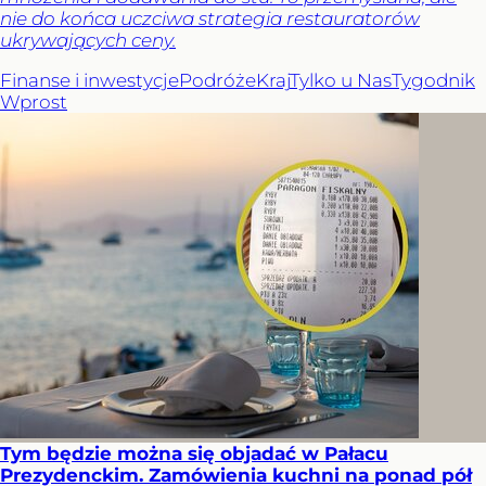
nie do końca uczciwa strategia restauratorów
ukrywających ceny.
Finanse i inwestycje
Podróże
Kraj
Tylko u Nas
Tygodnik
Wprost
Tym będzie można się objadać w Pałacu
Prezydenckim. Zamówienia kuchni na ponad pół