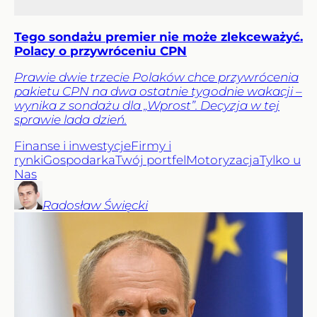
Tego sondażu premier nie może zlekceważyć.
Polacy o przywróceniu CPN
Prawie dwie trzecie Polaków chce przywrócenia
pakietu CPN na dwa ostatnie tygodnie wakacji –
wynika z sondażu dla „Wprost”. Decyzja w tej
sprawie lada dzień.
Finanse i inwestycje
Firmy i
rynki
Gospodarka
Twój portfel
Motoryzacja
Tylko u
Nas
Radosław
Święcki