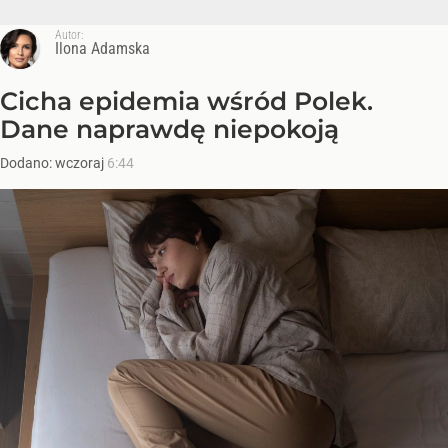
Autor:
Ilona Adamska
Cicha epidemia wśród Polek.
Dane naprawdę niepokoją
Dodano:
wczoraj
6:44