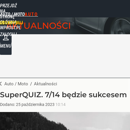
PRZEJDŹ
NA
AUTO / MOTO
STRONĘ
GŁÓWNĄ
UBSKRYBUJ
AKTUALNOŚCI
WPROST.PL
ZALOGUJ
MENU
Auto / Moto
/
Aktualności
SuperQUIZ. 7/14 będzie sukcesem
Dodano:
25
października
2023
10:14