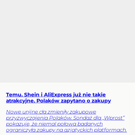
Temu, Shein i AliExpress już nie takie
atrakcyjne. Polaków zapytano o zakupy
Nowe unijne cła zmieniły zakupowe
przyzwyczajenia Polaków. Sondaż dla „Wprost”
pokazuje, że niemal połowa badanych
ograniczyła zakupy na azjatyckich platformach.