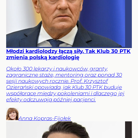
Młodzi kardiolodzy łączą siły. Tak Klub 30 PTK
zmienia polską kardiologię
Około 300 lekarzy i naukowców, granty,
zagraniczne staże, mentoring oraz ponad 30
sesji naukowych rocznie. Prof. Krzysztof
Ozierański opowiada, jak Klub 30 PTK buduje
współpracę między pokoleniami i dlaczego jej
efekty odczuwają później pacjenci.
Anna
Kopras-Fijołek