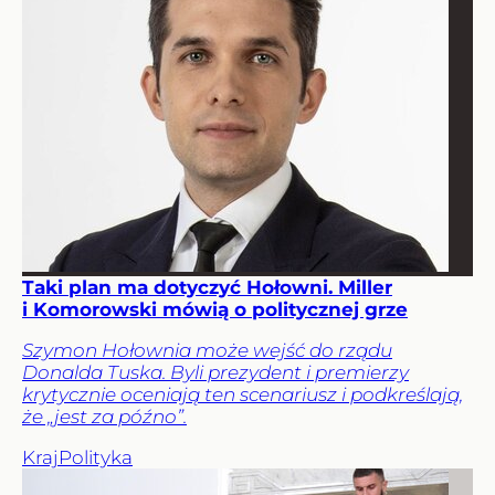
Taki plan ma dotyczyć Hołowni. Miller
i Komorowski mówią o politycznej grze
Szymon Hołownia może wejść do rządu
Donalda Tuska. Byli prezydent i premierzy
krytycznie oceniają ten scenariusz i podkreślają,
że „jest za późno”.
Kraj
Polityka