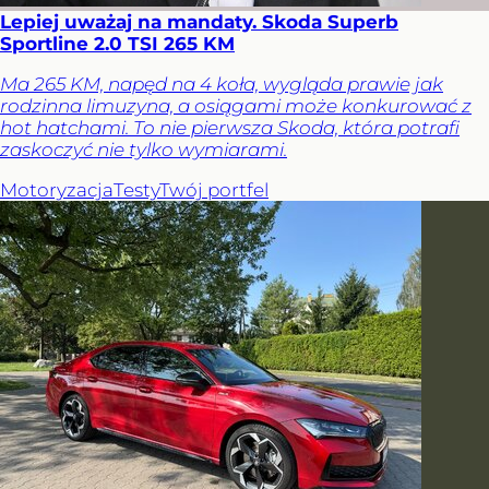
Lepiej uważaj na mandaty. Skoda Superb
Sportline 2.0 TSI 265 KM
Ma 265 KM, napęd na 4 koła, wygląda prawie jak
rodzinna limuzyna, a osiągami może konkurować z
hot hatchami. To nie pierwsza Skoda, która potrafi
zaskoczyć nie tylko wymiarami.
Motoryzacja
Testy
Twój portfel