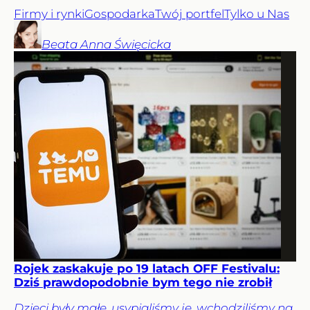
Firmy i rynki
Gospodarka
Twój portfel
Tylko u Nas
Beata Anna
Święcicka
Rojek zaskakuje po 19 latach OFF Festivalu:
Dziś prawdopodobnie bym tego nie zrobił
Dzieci były małe, usypialiśmy je, wchodziliśmy na