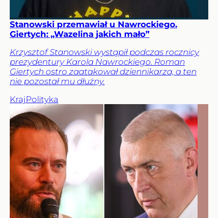
Stanowski przemawiał u Nawrockiego.
Giertych: „Wazelina jakich mało”
Krzysztof Stanowski wystąpił podczas rocznicy
prezydentury Karola Nawrockiego. Roman
Giertych ostro zaatakował dziennikarza, a ten
nie pozostał mu dłużny.
Kraj
Polityka