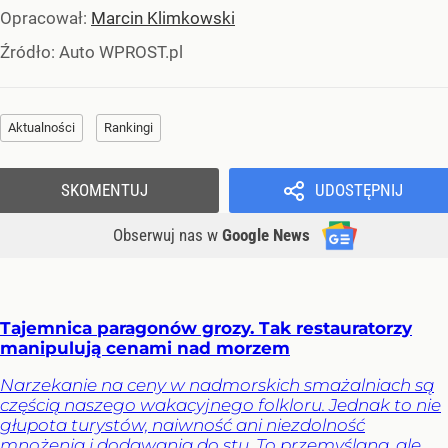
Opracował:
Marcin Klimkowski
Źródło:
Auto WPROST.pl
Aktualności
Rankingi
SKOMENTUJ
UDOSTĘPNIJ
Obserwuj nas
w
Google News
Tajemnica paragonów grozy. Tak restauratorzy
manipulują cenami nad morzem
Narzekanie na ceny w nadmorskich smażalniach są
częścią naszego wakacyjnego folkloru. Jednak to nie
głupota turystów, naiwność ani niezdolność
mnożenia i dodawania do stu. To przemyślana, ale