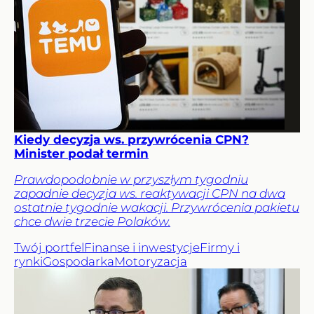
Kiedy decyzja ws. przywrócenia CPN?
Minister podał termin
Prawdopodobnie w przyszłym tygodniu
zapadnie decyzja ws. reaktywacji CPN na dwa
ostatnie tygodnie wakacji. Przywrócenia pakietu
chce dwie trzecie Polaków.
Twój portfel
Finanse i inwestycje
Firmy i
rynki
Gospodarka
Motoryzacja