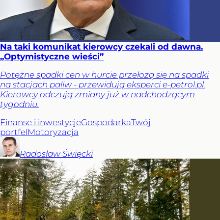
Na taki komunikat kierowcy czekali od dawna.
„Optymistyczne wieści”
Potężne spadki cen w hurcie przełożą się na spadki
na stacjach paliw - przewidują eksperci e-petrol.pl.
Kierowcy odczują zmiany już w nadchodzącym
tygodniu.
Finanse i inwestycje
Gospodarka
Twój
portfel
Motoryzacja
Radosław
Święcki