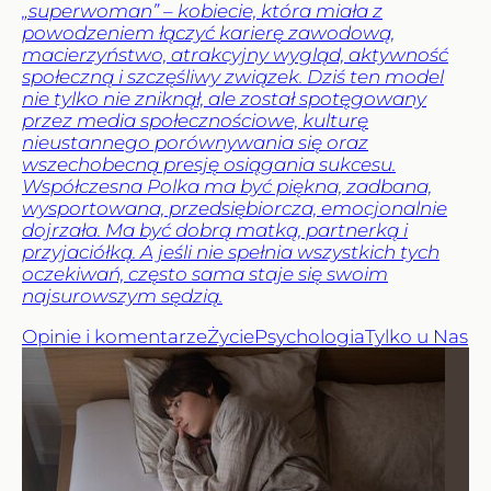
„superwoman” – kobiecie, która miała z
powodzeniem łączyć karierę zawodową,
macierzyństwo, atrakcyjny wygląd, aktywność
społeczną i szczęśliwy związek. Dziś ten model
nie tylko nie zniknął, ale został spotęgowany
przez media społecznościowe, kulturę
nieustannego porównywania się oraz
wszechobecną presję osiągania sukcesu.
Współczesna Polka ma być piękna, zadbana,
wysportowana, przedsiębiorcza, emocjonalnie
dojrzała. Ma być dobrą matką, partnerką i
przyjaciółką. A jeśli nie spełnia wszystkich tych
oczekiwań, często sama staje się swoim
najsurowszym sędzią.
Opinie i komentarze
Życie
Psychologia
Tylko u Nas