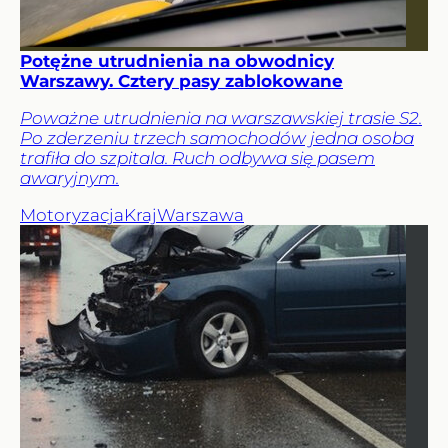
Potężne utrudnienia na obwodnicy
Warszawy. Cztery pasy zablokowane
Poważne utrudnienia na warszawskiej trasie S2.
Po zderzeniu trzech samochodów jedna osoba
trafiła do szpitala. Ruch odbywa się pasem
awaryjnym.
Motoryzacja
Kraj
Warszawa