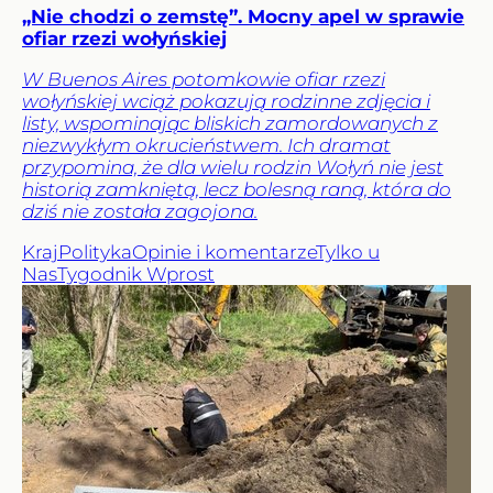
„Nie chodzi o zemstę”. Mocny apel w sprawie
ofiar rzezi wołyńskiej
W Buenos Aires potomkowie ofiar rzezi
wołyńskiej wciąż pokazują rodzinne zdjęcia i
listy, wspominając bliskich zamordowanych z
niezwykłym okrucieństwem. Ich dramat
przypomina, że dla wielu rodzin Wołyń nie jest
historią zamkniętą, lecz bolesną raną, która do
dziś nie została zagojona.
Kraj
Polityka
Opinie i komentarze
Tylko u
Nas
Tygodnik Wprost