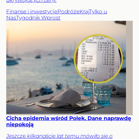
Finanse i inwestycje
Podróże
Kraj
Tylko u
Nas
Tygodnik Wprost
Cicha epidemia wśród Polek. Dane naprawdę
niepokoją
Jeszcze kilkanaście lat temu mówiło się o