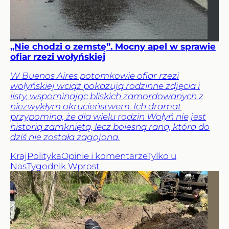
„Nie chodzi o zemstę”. Mocny apel w sprawie
ofiar rzezi wołyńskiej
W Buenos Aires potomkowie ofiar rzezi
wołyńskiej wciąż pokazują rodzinne zdjęcia i
listy, wspominając bliskich zamordowanych z
niezwykłym okrucieństwem. Ich dramat
przypomina, że dla wielu rodzin Wołyń nie jest
historią zamkniętą, lecz bolesną raną, która do
dziś nie została zagojona.
Kraj
Polityka
Opinie i komentarze
Tylko u
Nas
Tygodnik Wprost