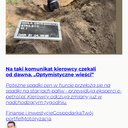
Na taki komunikat kierowcy czekali
od dawna. „Optymistyczne wieści”
Potężne spadki cen w hurcie przełożą się na
spadki na stacjach paliw - przewidują eksperci e-
petrol.pl. Kierowcy odczują zmiany już w
nadchodzącym tygodniu.
Finanse i inwestycje
Gospodarka
Twój
portfel
Motoryzacja