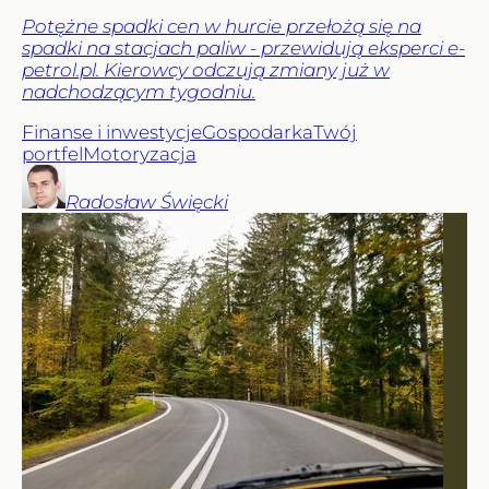
Potężne spadki cen w hurcie przełożą się na
spadki na stacjach paliw - przewidują eksperci e-
petrol.pl. Kierowcy odczują zmiany już w
nadchodzącym tygodniu.
Finanse i inwestycje
Gospodarka
Twój
portfel
Motoryzacja
Radosław
Święcki