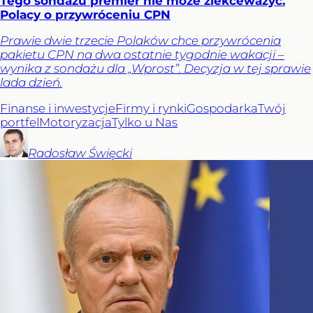
Tego sondażu premier nie może zlekceważyć.
Polacy o przywróceniu CPN
Prawie dwie trzecie Polaków chce przywrócenia
pakietu CPN na dwa ostatnie tygodnie wakacji –
wynika z sondażu dla „Wprost”. Decyzja w tej sprawie
lada dzień.
Finanse i inwestycje
Firmy i rynki
Gospodarka
Twój
portfel
Motoryzacja
Tylko u Nas
Radosław
Święcki