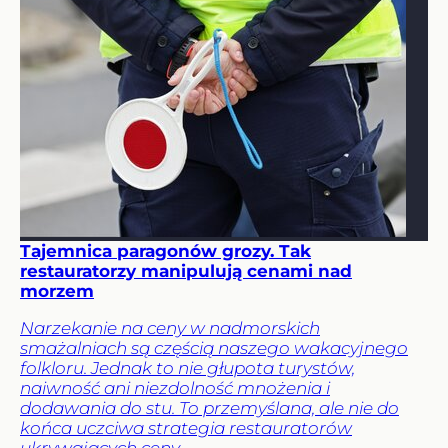
Tajemnica paragonów grozy. Tak
restauratorzy manipulują cenami nad
morzem
Narzekanie na ceny w nadmorskich
smażalniach są częścią naszego wakacyjnego
folkloru. Jednak to nie głupota turystów,
naiwność ani niezdolność mnożenia i
dodawania do stu. To przemyślana, ale nie do
końca uczciwa strategia restauratorów
ukrywających ceny.