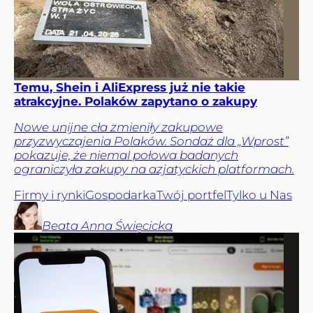
Temu, Shein i AliExpress już nie takie
atrakcyjne. Polaków zapytano o zakupy
Nowe unijne cła zmieniły zakupowe
przyzwyczajenia Polaków. Sondaż dla „Wprost”
pokazuje, że niemal połowa badanych
ograniczyła zakupy na azjatyckich platformach.
Firmy i rynki
Gospodarka
Twój portfel
Tylko u Nas
Beata Anna
Święcicka