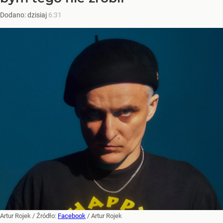
Dodano:
dzisiaj
6:31
Artur Rojek
/ Źródło:
Facebook
/
Artur Rojek