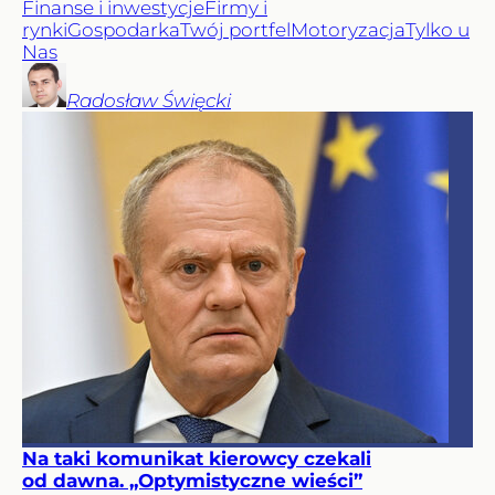
Finanse i inwestycje
Firmy i
rynki
Gospodarka
Twój portfel
Motoryzacja
Tylko u
Nas
Radosław
Święcki
Na taki komunikat kierowcy czekali
od dawna. „Optymistyczne wieści”