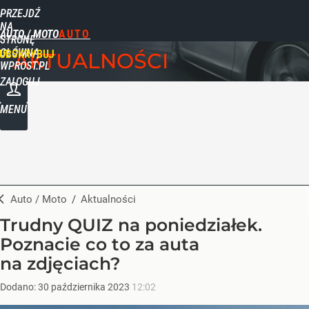
PRZEJDŹ
NA
AUTO / MOTO
STRONĘ
GŁÓWNĄ
UBSKRYBUJ
AKTUALNOŚCI
WPROST.PL
ZALOGUJ
MENU
Auto / Moto
/
Aktualności
Trudny QUIZ na poniedziałek.
Poznacie co to za auta
na zdjęciach?
Dodano:
30
października
2023
12:02