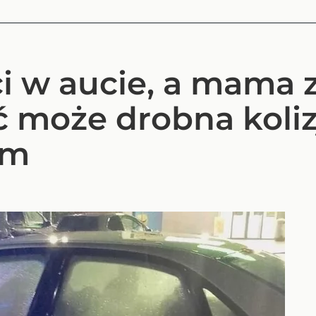
i w aucie, a mama z
ć może drobna koliz
em