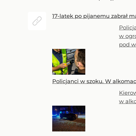
17-latek po pijanemu zabrał m
Polic
w ogr
pod w
Policjanci w szoku. W alkomaci
Kiero
w alko