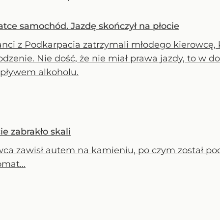
atce samochód. Jazdę skończył na płocie
janci z Podkarpacia zatrzymali młodego kierowc
odzenie. Nie dość, że nie miał prawa jazdy, to w
pływem alkoholu.
e zabrakło skali
wca zawisł autem na kamieniu, po czym został po
mat...