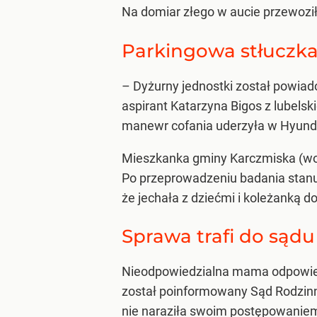
Na domiar złego w aucie przewoził
Parkingowa stłuczk
– Dyżurny jednostki został powiad
aspirant Katarzyna Bigos z lubelski
manewr cofania uderzyła w Hyund
Mieszkanka gminy Karczmiska (woj.
Po przeprowadzeniu badania stanu 
że jechała z dziećmi i koleżanką d
Sprawa trafi do sądu
Nieodpowiedzialna mama odpowie
został poinformowany Sąd Rodzinny
nie naraziła swoim postępowaniem