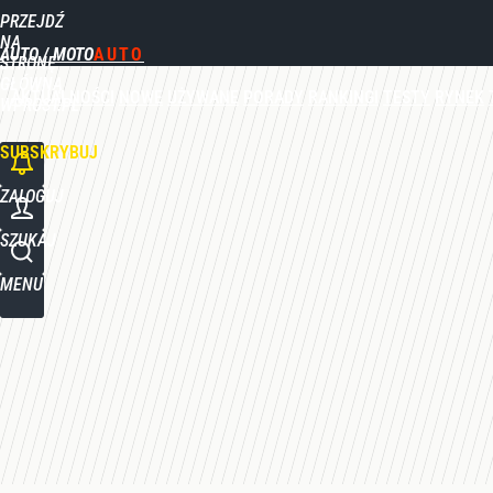
PRZEJDŹ
Udostępnij
0
Skomentuj
NA
AUTO / MOTO
STRONĘ
GŁÓWNĄ
AKTUALNOŚCI
NOWE
UŻYWANE
PORADY
RANKINGI
TESTY
RYNEK
WPROST.PL
SUBSKRYBUJ
ZALOGUJ
SZUKAJ
MENU