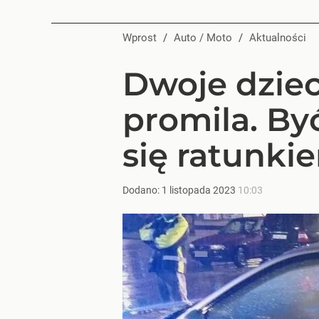
Wprost
/
Auto / Moto
/
Aktualności
Dwoje dziec
promila. By
się ratunki
Dodano:
1
listopada
2023
10:03