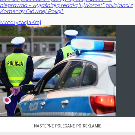
nieprawda – wyjaśniają redakcji „Wprost” policjanci z
Komendy Głównej Policji.
Motoryzacja
Kraj