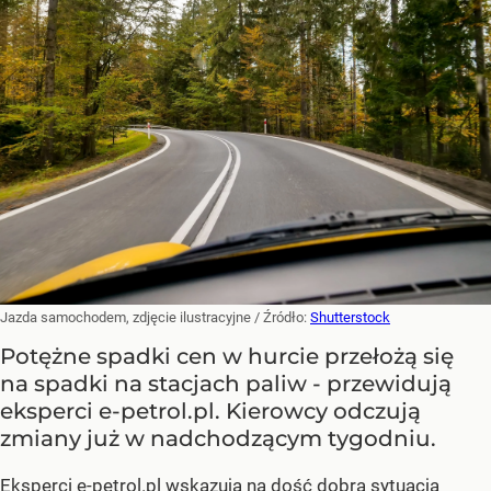
Jazda samochodem, zdjęcie ilustracyjne
/ Źródło:
Shutterstock
Potężne spadki cen w hurcie przełożą się
na spadki na stacjach paliw - przewidują
eksperci e-petrol.pl. Kierowcy odczują
zmiany już w nadchodzącym tygodniu.
Eksperci e-petrol.pl wskazują na dość dobrą sytuacją