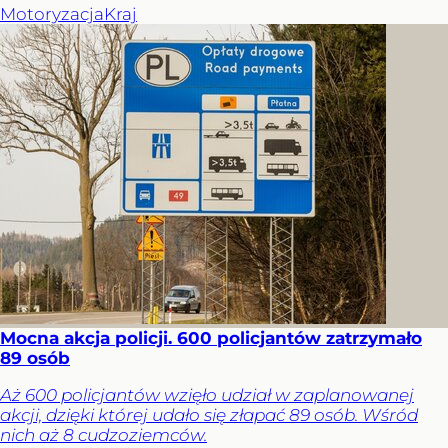
Motoryzacja
Kraj
Mocna akcja policji. 600 policjantów zatrzymało
89 osób
Aż 600 policjantów wzięło udział w zaplanowanej
akcji, dzięki której udało się złapać 89 osób. Wśród
nich aż 8 cudzoziemców.