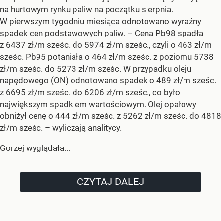
na hurtowym rynku paliw na początku sierpnia.
W pierwszym tygodniu miesiąca odnotowano wyraźny
spadek cen podstawowych paliw. –
Cena Pb98 spadła
z 6437 zł/m sześc. do 5974 zł/m sześc., czyli o 463 zł/m
sześc. Pb95 potaniała o 464 zł/m sześc. z poziomu 5738
zł/m sześc. do 5273 zł/m sześc. W przypadku oleju
napędowego (ON) odnotowano spadek o 489 zł/m sześc.
z 6695 zł/m sześc. do 6206 zł/m sześc., co było
największym spadkiem wartościowym. Olej opałowy
obniżył cenę o 444 zł/m sześc. z 5262 zł/m sześc. do 4818
zł/m sześc.
– wyliczają analitycy.
Gorzej wyglądała...
CZYTAJ DALEJ