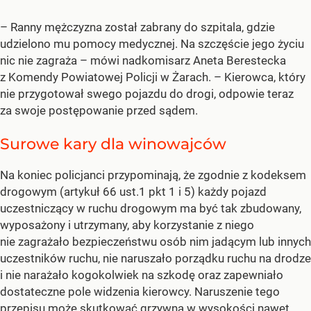
– Ranny mężczyzna został zabrany do szpitala, gdzie
udzielono mu pomocy medycznej. Na szczęście jego życiu
nic nie zagraża – mówi nadkomisarz Aneta Berestecka
z Komendy Powiatowej Policji w Żarach. – Kierowca, który
nie przygotował swego pojazdu do drogi, odpowie teraz
za swoje postępowanie przed sądem.
Surowe kary dla winowajców
Na koniec policjanci przypominają, że zgodnie z kodeksem
drogowym (artykuł 66 ust.1 pkt 1 i 5) każdy pojazd
uczestniczący w ruchu drogowym ma być tak zbudowany,
wyposażony i utrzymany, aby korzystanie z niego
nie zagrażało bezpieczeństwu osób nim jadącym lub innych
uczestników ruchu, nie naruszało porządku ruchu na drodze
i nie narażało kogokolwiek na szkodę oraz zapewniało
dostateczne pole widzenia kierowcy. Naruszenie tego
przepisu może skutkować grzywną w wysokości nawet