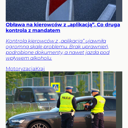
Obława na kierowców z „aplikacją”. Co druga
kontrola z mandatem
Kontrola kierowców z „aplikacją” ujawniła
ogromną skalę problemu. Brak uprawnień,
podrobione dokumenty, a nawet jazda pod
wpływem alkoholu.
Motoryzacja
Kraj