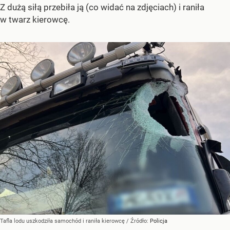
Z dużą siłą przebiła ją (co widać na zdjęciach) i raniła
w twarz kierowcę.
Tafla lodu uszkodziła samochód i raniła kierowcę
/ Źródło:
Policja