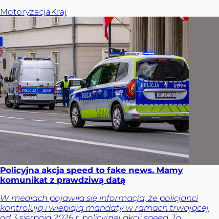
Motoryzacja
Kraj
Policyjna akcja speed to fake news. Mamy
komunikat z prawdziwą datą
W mediach pojawiła się informacja, że policjanci
kontrolują i wlepiają mandaty w ramach trwającej
od 3 sierpnia 2026 r. policyjnej akcji speed. To