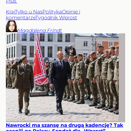
Plus.
Kraj
Tylko u Nas
Polityka
Opinie i
komentarze
Tygodnik Wprost
Magdalena
Frindt
Nawrocki ma szansę na drugą kadencję? Tak
ocenili go Polacy. Sondaż dla „Wprost”