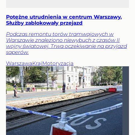
Potężne utrudnienia w centrum Warszawy.
Służby zablokowały przejazd
Podczas remontu torów tramwajowych w
Warszawie znaleziono niewybuch z czasów II
wojny światowej. Trwa oczekiwanie na przyjazd
saperów.
Warszawa
Kraj
Motoryzacja