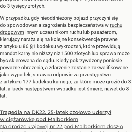
do 3 tysięcy złotych.
W przypadku, gdy nieodśnieżony
pojazd
przyczyni się
do spowodowania zagrożenia bezpieczeństwa w
ruchu
drogowym
innym uczestnikom ruchu lub pasażerom,
kierujący naraża się na kolejne konsekwencje prawne
z artykułu 86 §1 kodeksu wykroczeń, które przewidują
mandat karny nie niższy niż 1500 złotych lub sprawa może
być skierowana do sądu. Kiedy pokrzywdzony poniesie
poważne obrażenia, a zdarzenie zostanie zakwalifikowane
jako wypadek, sprawca odpowie za przestępstwo
z artykułu 177 kodeksu karnego, za które może grozić do 3
lat, a kiedy następstwem wypadku jest śmierć, nawet do 8
lat.
Tragedia na DK22. 25-latek czołowo uderzył
w ciężarówkę pod Malborkiem
Na drodze krajowej nr 22 pod Malborkiem doszło