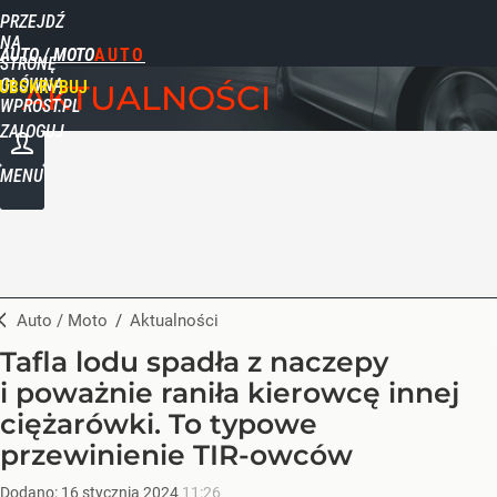
PRZEJDŹ
NA
AUTO / MOTO
STRONĘ
GŁÓWNĄ
UBSKRYBUJ
AKTUALNOŚCI
WPROST.PL
ZALOGUJ
MENU
Auto / Moto
/
Aktualności
Tafla lodu spadła z naczepy
i poważnie raniła kierowcę innej
ciężarówki. To typowe
przewinienie TIR-owców
Dodano:
16
stycznia
2024
11:26