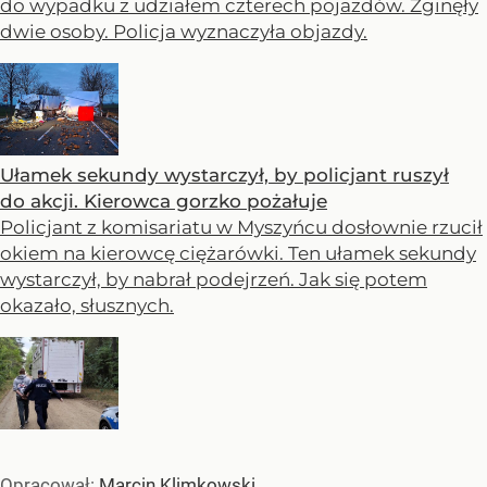
do wypadku z udziałem czterech pojazdów. Zginęły
dwie osoby. Policja wyznaczyła objazdy.
Ułamek sekundy wystarczył, by policjant ruszył
do akcji. Kierowca gorzko pożałuje
Policjant z komisariatu w Myszyńcu dosłownie rzucił
okiem na kierowcę ciężarówki. Ten ułamek sekundy
wystarczył, by nabrał podejrzeń. Jak się potem
okazało, słusznych.
Opracował:
Marcin Klimkowski