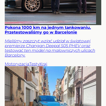
Pokona 1000 km na jednym tankowaniu.
Przetestowaliśmy go w Barcelonie
Mieliśmy zaszczyt wziąć udział w światowej
premierze Changan Deepal S05 PHEV oraz
testować ten model na malowniczych ulicach
Barcelony.
Motoryzacja
Testy
Kraj