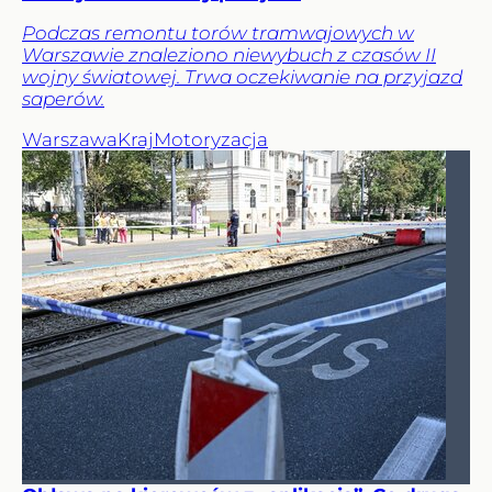
Podczas remontu torów tramwajowych w
Warszawie znaleziono niewybuch z czasów II
wojny światowej. Trwa oczekiwanie na przyjazd
saperów.
Warszawa
Kraj
Motoryzacja