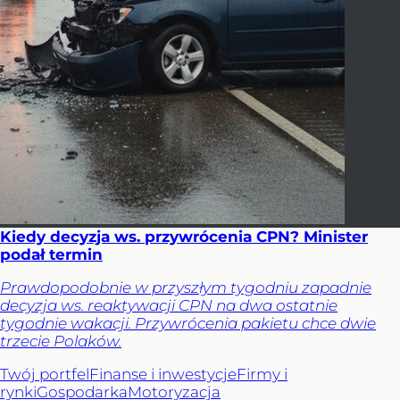
Kiedy decyzja ws. przywrócenia CPN? Minister
podał termin
Prawdopodobnie w przyszłym tygodniu zapadnie
decyzja ws. reaktywacji CPN na dwa ostatnie
tygodnie wakacji. Przywrócenia pakietu chce dwie
trzecie Polaków.
Twój portfel
Finanse i inwestycje
Firmy i
rynki
Gospodarka
Motoryzacja