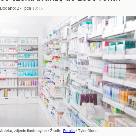
Dodano:
27
lipca
13:15
Apteka, zdjęcie ilustracyjne
/ Źródło:
Fotolia
/
Tyler Olson