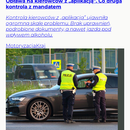
Obława na kierowców z „aplikacją”. Co druga
kontrola z mandatem
Kontrola kierowców z „aplikacją” ujawniła
ogromną skalę problemu. Brak uprawnień,
podrobione dokumenty, a nawet jazda pod
wpływem alkoholu.
Motoryzacja
Kraj