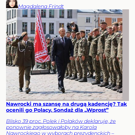
Magdalena
Frindt
Nawrocki ma szansę na drugą kadencję? Tak
ocenili go Polacy. Sondaż dla „Wprost”
Blisko 39 proc. Polek i Polaków deklaruje, że
ponownie zagłosowałoby na Karola
Nawrockiego w wyborach prezydenckich –