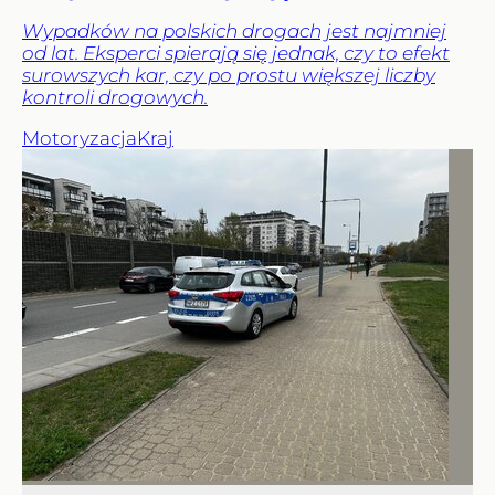
Wypadków na polskich drogach jest najmniej
od lat. Eksperci spierają się jednak, czy to efekt
surowszych kar, czy po prostu większej liczby
kontroli drogowych.
Motoryzacja
Kraj