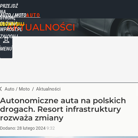
PRZEJDŹ
NA
AUTO / MOTO
STRONĘ
GŁÓWNĄ
UBSKRYBUJ
AKTUALNOŚCI
WPROST.PL
ZALOGUJ
MENU
Auto / Moto
/
Aktualności
Autonomiczne auta na polskich
drogach. Resort infrastruktury
rozważa zmiany
Dodano:
28
lutego
2024
9:32