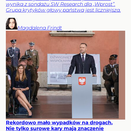
wynika z sondażu SW Research dla „Wprost”.
Grupa krytyków głowy państwa jest liczniejsza.
Magdalena
Frindt
Rekordowo mało wypadków na drogach.
Nie tylko surowe kary mają znaczenie