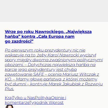
Wrze po roku Nawrockiego. „Największa
hańba” kontra „Cała Europa nam
go zazdrości”
Po pierwszym roku prezydentury nic nie
wskazuje na to, żeby Karol Nawrocki wyciszył
spory między dwoma zwaśnionymi politycznymi
obozami. – Dotychczas największą hańbą na
karcie jego prezydentury jest chyba
zawetowanie SAFE – ocenia Mariusz Witczak z
KO. – Mamy głowę państwa, z której możemy
być dumni – kontruje Marek Jakubiak z Rozwoju
Plus.
Kraj
Tylko u Nas
Polityka
Opinie i
komentarze
Tygodnik Wprost