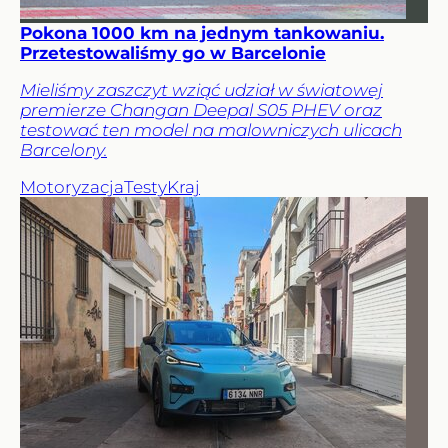
Pokona 1000 km na jednym tankowaniu.
Przetestowaliśmy go w Barcelonie
Mieliśmy zaszczyt wziąć udział w światowej
premierze Changan Deepal S05 PHEV oraz
testować ten model na malowniczych ulicach
Barcelony.
Motoryzacja
Testy
Kraj