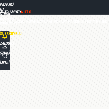
PRZEJDŹ
Udostępnij
0
Skomentuj
NA
AUTO / MOTO
STRONĘ
GŁÓWNĄ
AKTUALNOŚCI
NOWE
UŻYWANE
PORADY
RANKINGI
TESTY
RYNEK
WPROST.PL
SUBSKRYBUJ
ZALOGUJ
SZUKAJ
MENU