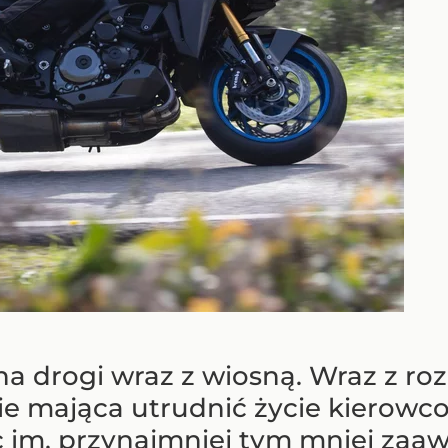
na drogi wraz z wiosną. Wraz z r
 nie mająca utrudnić życie kierow
c im, przynajmniej tym mniej za