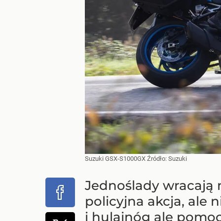
Suzuki GSX-S1000GX
Źródło:
Suzuki
Jednoślady wracają 
policyjna akcja, ale
i hulajnóg ale pomo