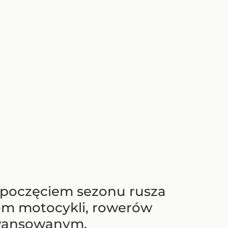
ozpoczęciem sezonu rusza
com motocykli, rowerów
awansowanym.