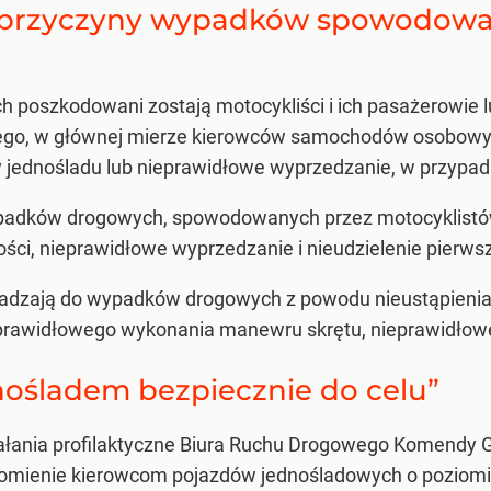
ze przyczyny wypadków spowodowa
h poszkodowani zostają motocykliści i ich pasażerowie l
ego, w głównej mierze kierowców samochodów osobowych
 jednośladu lub nieprawidłowe wyprzedzanie, w przypad
padków drogowych, spowodowanych przez motocyklistów,
ści, nieprawidłowe wyprzedzanie i nieudzielenie pierws
wadzają do wypadków drogowych z powodu nieustąpienia
eprawidłowego wykonania manewru skrętu, nieprawidłow
dnośladem bezpiecznie do celu”
iałania profilaktyczne Biura Ruchu Drogowego Komendy G
adomienie kierowcom pojazdów jednośladowych o poziomi