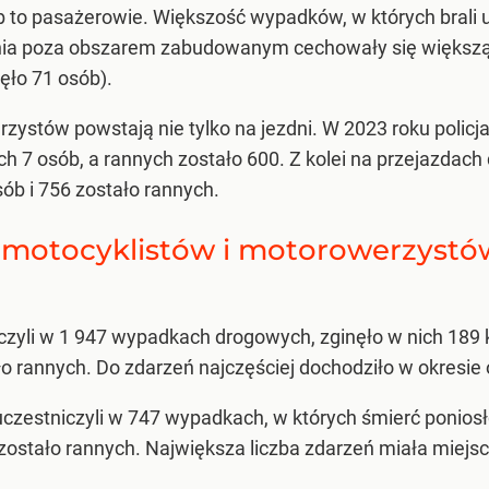
b to pasażerowie. Większość wypadków, w których brali u
ia poza obszarem zabudowanym cechowały się większą lic
ęło 71 osób).
ystów powstają nie tylko na jezdni. W 2023 roku policj
ch 7 osób, a rannych zostało 600. Z kolei na przejazdac
ób i 756 zostało rannych.
 motocyklistów i motorowerzyst
czyli w 1 947 wypadkach drogowych, zginęło w nich 189 k
ło rannych. Do zdarzeń najczęściej dochodziło w okresie
zestniczyli w 747 wypadkach, w których śmierć poniosło 
stało rannych. Największa liczba zdarzeń miała miejsc