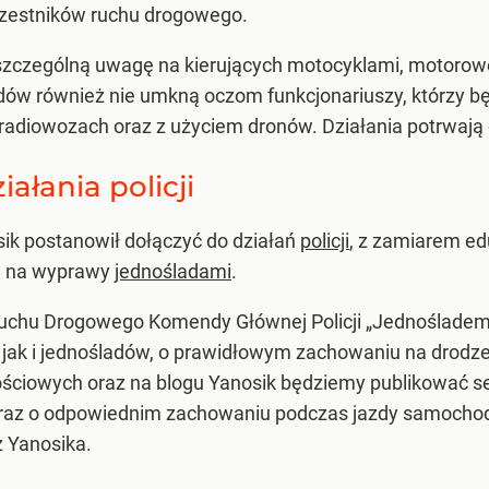
czestników ruchu drogowego.
ą szczególną uwagę na kierujących motocyklami, motorow
ów również nie umkną oczom funkcjonariuszy, którzy bę
adiowozach oraz z użyciem dronów. Działania potrwają 
ałania policji
ik postanowił dołączyć do działań
policji
, z zamiarem e
nu na wyprawy
jednośladami
.
Ruchu Drogowego Komendy Głównej Policji „Jednośladem
k i jednośladów, o prawidłowym zachowaniu na drodze 
ciowych oraz na blogu Yanosik będziemy publikować se
az o odpowiednim zachowaniu podczas jazdy samochod
 Yanosika.