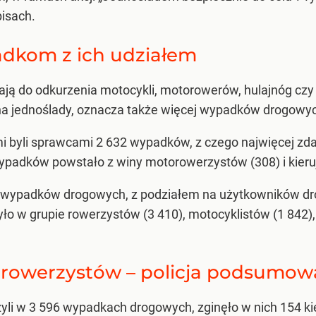
isach.
adkom z ich udziałem
ają do odkurzenia motocykli, motorowerów, hulajnóg czy
na jednoślady, oznacza także więcej wypadków drogowy
i byli sprawcami 2 632 wypadków, z czego najwięcej zd
 wypadków powstało z winy motorowerzystów (308) i kieru
 wypadków drogowych, z podziałem na użytkowników dró
yło w grupie rowerzystów (3 410), motocyklistów (1 842)
rowerzystów – policja podsumowa
yli w 3 596 wypadkach drogowych, zginęło w nich 154 kie