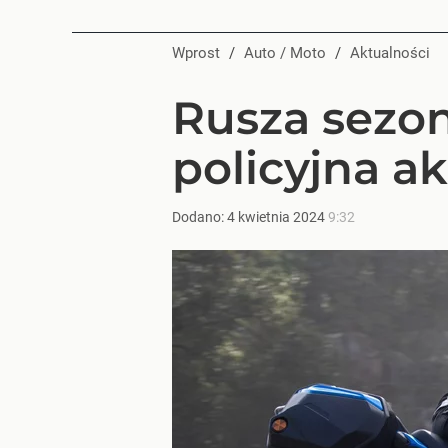
Wprost
/
Auto / Moto
/
Aktualności
Rusza sezon
policyjna ak
Dodano:
4
kwietnia
2024
9:32