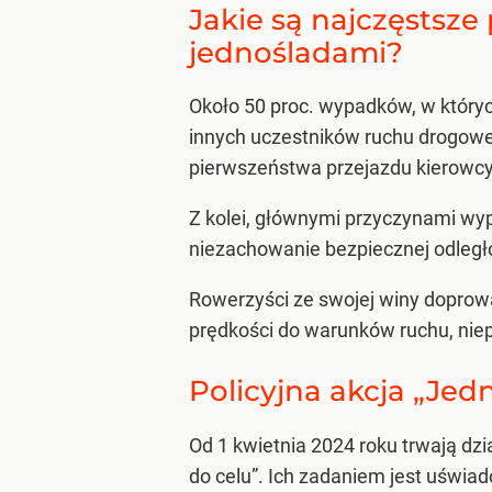
Jakie są najczęsts
jednośladami?
Około 50 proc. wypadków, w któryc
innych uczestników ruchu drogow
pierwszeństwa przejazdu kierowcy
Z kolei, głównymi przyczynami wy
niezachowanie bezpiecznej odległo
Rowerzyści ze swojej winy dopro
prędkości do warunków ruchu, ni
Policyjna akcja „Je
Od 1 kwietnia 2024 roku trwają dz
do celu”. Ich zadaniem jest uświ