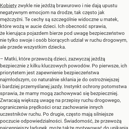
Kobiety
zwykle nie jeżdżą brawurowo i nie dają upustu
negatywnym emocjom na drodze, tak często jak
mężczyźni. Te cechy są szczególnie widoczne u matek,
które wożą w aucie dzieci. Ich obecność sprawia,
że kierująca pojazdem bierze pod uwagę bezpieczeństwo
nie tylko swoje i osób biorących udział w ruchu drogowym,
ale przede wszystkim dziecka.
– Matki, które przewożą dzieci, zazwyczaj jeżdżą
bezpiecznie z kilku kluczowych powodów. Po pierwsze, ich
priorytetem jest zapewnienie bezpieczeństwa
najmłodszym, co naturalnie skłania je do ostrożniejszej
i bardziej przemyślanej jazdy. Instynkt ochrony potomstwa
sprawia, że mamy mogą zachowywać się bezpieczniej.
Zwracają większą uwagę na przepisy ruchu drogowego,
ograniczenia prędkości oraz zachowanie innych
uczestników ruchu. Po drugie, często mają silniejsze
poczucie odpowiedzialności. Świadomość, że przewożą
najcenniejszy ładunek, może także motywować do unikania