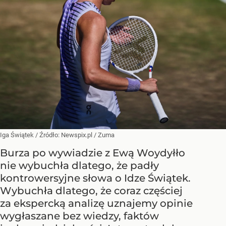
Iga Świątek
/ Źródło:
Newspix.pl
/
Zuma
Burza po wywiadzie z Ewą Woydyłło
nie wybuchła dlatego, że padły
kontrowersyjne słowa o Idze Świątek.
Wybuchła dlatego, że coraz częściej
za ekspercką analizę uznajemy opinie
wygłaszane bez wiedzy, faktów