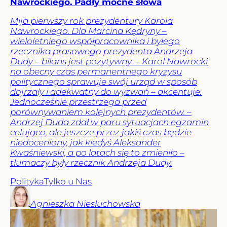
Nawrockiego. Padły mocne słowa
Mija pierwszy rok prezydentury Karola
Nawrockiego. Dla Marcina Kędryny –
wieloletniego współpracownika i byłego
rzecznika prasowego prezydenta Andrzeja
Dudy – bilans jest pozytywny: – Karol Nawrocki
na obecny czas permanentnego kryzysu
politycznego sprawuje swój urząd w sposób
dojrzały i adekwatny do wyzwań – akcentuje.
Jednocześnie przestrzega przed
porównywaniem kolejnych prezydentów. –
Andrzej Duda zdał w paru sytuacjach egzamin
celująco, ale jeszcze przez jakiś czas będzie
niedoceniony, jak kiedyś Aleksander
Kwaśniewski, a po latach się to zmieniło –
tłumaczy były rzecznik Andrzeja Dudy.
Polityka
Tylko u Nas
Agnieszka
Niesłuchowska