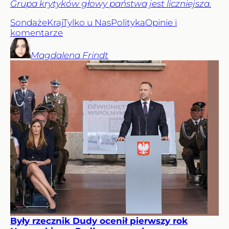
Grupa krytyków głowy państwa jest liczniejsza.
Sondaże
Kraj
Tylko u Nas
Polityka
Opinie i
komentarze
Magdalena
Frindt
Były rzecznik Dudy ocenił pierwszy rok