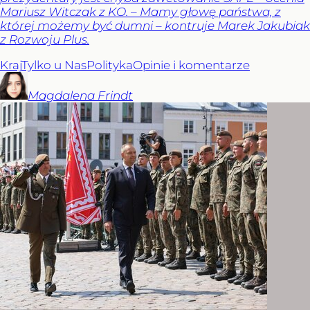
Mariusz Witczak z KO. – Mamy głowę państwa, z
której możemy być dumni – kontruje Marek Jakubiak
z Rozwoju Plus.
Kraj
Tylko u Nas
Polityka
Opinie i komentarze
Magdalena
Frindt