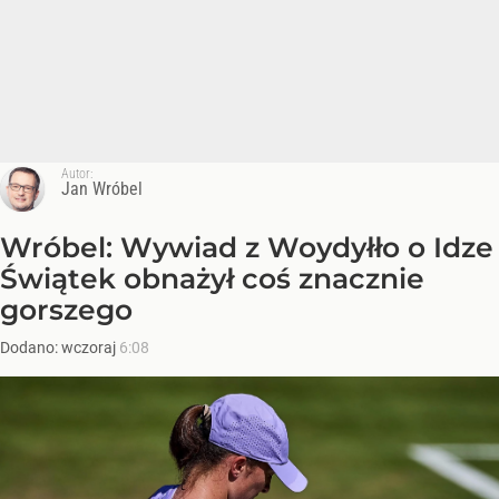
Autor:
Jan Wróbel
Wróbel: Wywiad z Woydyłło o Idze
Świątek obnażył coś znacznie
gorszego
Dodano:
wczoraj
6:08