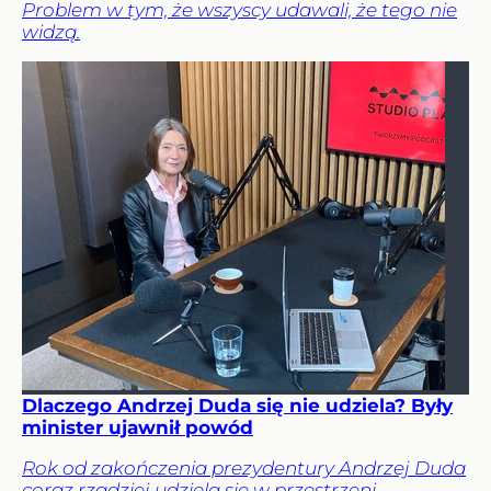
Problem w tym, że wszyscy udawali, że tego nie
widzą.
Dlaczego Andrzej Duda się nie udziela? Były
minister ujawnił powód
Rok od zakończenia prezydentury Andrzej Duda
coraz rzadziej udziela się w przestrzeni