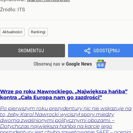
Źródło:
ITS
Aktualności
Rankingi
SKOMENTUJ
UDOSTĘPNIJ
Obserwuj nas
w
Google News
Wrze po roku Nawrockiego. „Największa hańba”
kontra „Cała Europa nam go zazdrości”
Po pierwszym roku prezydentury nic nie wskazuje na
to, żeby Karol Nawrocki wyciszył spory między
dwoma zwaśnionymi politycznymi obozami. –
Dotychczas największą hańbą na karcie jego
prezydentury jest chyba zawetowanie SAFE – ocenia