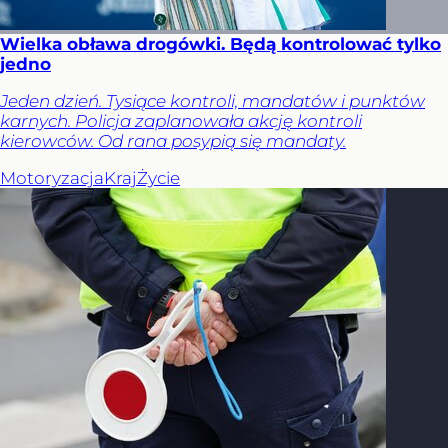
Wielka obława drogówki. Będą kontrolować tylko
jedno
Jeden dzień. Tysiące kontroli, mandatów i punktów
karnych. Policja zaplanowała akcję kontroli
kierowców. Od rana posypią się mandaty.
Motoryzacja
Kraj
Życie