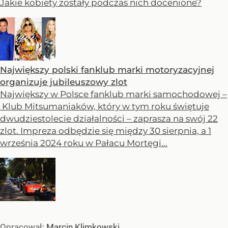
Jakie kobiety zostały podczas nich docenione?
Największy polski fanklub marki motoryzacyjnej
organizuje jubileuszowy zlot
Największy w Polsce fanklub marki samochodowej –
Klub Mitsumaniaków, który w tym roku świętuje
dwudziestolecie działalności – zaprasza na swój 22
zlot. Impreza odbędzie się między 30 sierpnia, a 1
września 2024 roku w Pałacu Mortęgi...
Opracował:
Marcin Klimkowski