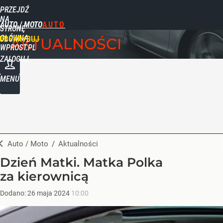
PRZEJDŹ
NA
AUTO / MOTO
STRONĘ
GŁÓWNĄ
UBSKRYBUJ
AKTUALNOŚCI
WPROST.PL
ZALOGUJ
MENU
Auto / Moto
/
Aktualności
Dzień Matki. Matka Polka
za kierownicą
Dodano:
26
maja
2024
10:00