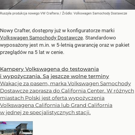
Ruszyła produkcja nowego VW Craftera
/ Źródło:
Volkswagen Samochody Dostawcze
Nowy Crafter, dostępny już w konfiguratorze marki
Volkswagen Samochody Dostawcze
. Standardowo
wyposażony jest m.in. w 5-letnią gwarancję oraz w pakiet
przeglądów na 5 lat w cenie.
Kampery Volkswagena do testowania
i wypożyczania. Są jeszcze wolne terminy
Wakacje za pasem, marka Volkswagen Samochody
Dostawcze zaprasza do California Center. W różnych
miastach Polski jest oferta wypożyczenia
Volkswagena California lub Grand California
w jednej ze specjalistycznych stacji.