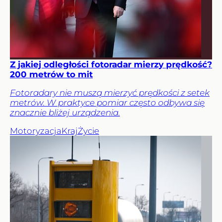
Z jakiej odległości fotoradar mierzy prędkość?
200 metrów to mit
Fotoradary nie muszą mierzyć prędkości z setek
metrów. W praktyce pomiar często odbywa się
znacznie bliżej urządzenia.
Motoryzacja
Kraj
Życie