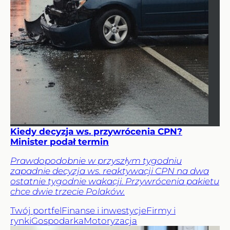
Kiedy decyzja ws. przywrócenia CPN?
Minister podał termin
Prawdopodobnie w przyszłym tygodniu
zapadnie decyzja ws. reaktywacji CPN na dwa
ostatnie tygodnie wakacji. Przywrócenia pakietu
chce dwie trzecie Polaków.
Twój portfel
Finanse i inwestycje
Firmy i
rynki
Gospodarka
Motoryzacja