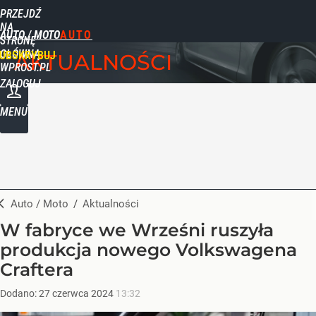
PRZEJDŹ
NA
AUTO / MOTO
STRONĘ
GŁÓWNĄ
UBSKRYBUJ
AKTUALNOŚCI
WPROST.PL
ZALOGUJ
MENU
Auto / Moto
/
Aktualności
W fabryce we Wrześni ruszyła
produkcja nowego Volkswagena
Craftera
Dodano:
27
czerwca
2024
13:32