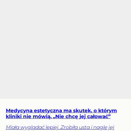
Medycyna estetyczna ma skutek, o którym
kliniki nie mówią. „Nie chcę jej całować”
Miała wyglądać lepiej. Zrobiła usta i nagle jej