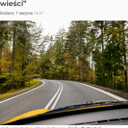
wieści”
Dodano:
7
sierpnia
18:47