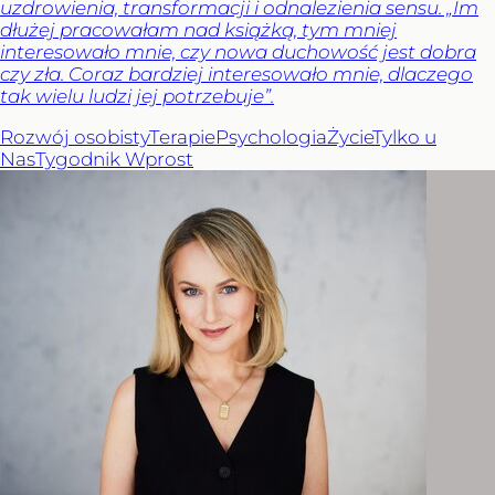
uzdrowienia, transformacji i odnalezienia sensu. „Im
dłużej pracowałam nad książką, tym mniej
interesowało mnie, czy nowa duchowość jest dobra
czy zła. Coraz bardziej interesowało mnie, dlaczego
tak wielu ludzi jej potrzebuje”.
Rozwój osobisty
Terapie
Psychologia
Życie
Tylko u
Nas
Tygodnik Wprost