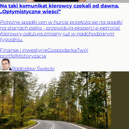
Na taki komunikat kierowcy czekali od dawna.
„Optymistyczne wieści”
Potężne spadki cen w hurcie przełożą się na spadki
na stacjach paliw - przewidują eksperci e-petrol.pl.
Kierowcy odczują zmiany już w nadchodzącym
tygodniu.
Finanse i inwestycje
Gospodarka
Twój
portfel
Motoryzacja
Radosław
Święcki