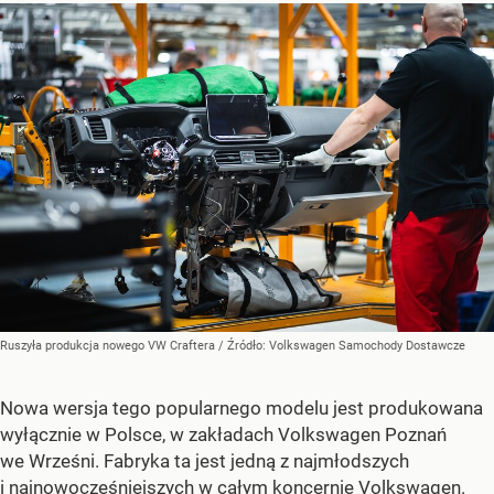
Ruszyła produkcja nowego VW Craftera
/ Źródło:
Volkswagen Samochody Dostawcze
Nowa wersja tego popularnego modelu jest produkowana
wyłącznie w Polsce, w zakładach Volkswagen Poznań
we Wrześni. Fabryka ta jest jedną z najmłodszych
i najnowocześniejszych w całym koncernie
Volkswagen
.