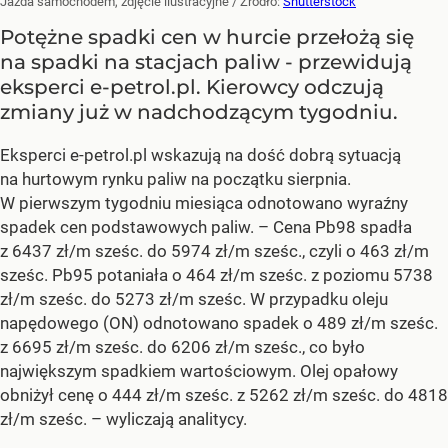
Jazda samochodem, zdjęcie ilustracyjne
/ Źródło:
Shutterstock
Potężne spadki cen w hurcie przełożą się
na spadki na stacjach paliw - przewidują
eksperci e-petrol.pl. Kierowcy odczują
zmiany już w nadchodzącym tygodniu.
Eksperci e-petrol.pl wskazują na dość dobrą sytuacją
na hurtowym rynku paliw na początku sierpnia.
W pierwszym tygodniu miesiąca odnotowano wyraźny
spadek cen podstawowych paliw. –
Cena Pb98 spadła
z 6437 zł/m sześc. do 5974 zł/m sześc., czyli o 463 zł/m
sześc. Pb95 potaniała o 464 zł/m sześc. z poziomu 5738
zł/m sześc. do 5273 zł/m sześc. W przypadku oleju
napędowego (ON) odnotowano spadek o 489 zł/m sześc.
z 6695 zł/m sześc. do 6206 zł/m sześc., co było
największym spadkiem wartościowym. Olej opałowy
obniżył cenę o 444 zł/m sześc. z 5262 zł/m sześc. do 4818
zł/m sześc.
– wyliczają analitycy.