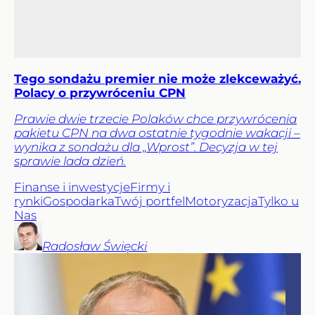
Tego sondażu premier nie może zlekceważyć.
Polacy o przywróceniu CPN
Prawie dwie trzecie Polaków chce przywrócenia
pakietu CPN na dwa ostatnie tygodnie wakacji –
wynika z sondażu dla „Wprost”. Decyzja w tej
sprawie lada dzień.
Finanse i inwestycje
Firmy i
rynki
Gospodarka
Twój portfel
Motoryzacja
Tylko u
Nas
Radosław
Święcki