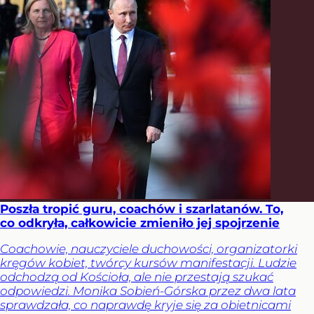
Poszła tropić guru, coachów i szarlatanów. To,
co odkryła, całkowicie zmieniło jej spojrzenie
Coachowie, nauczyciele duchowości, organizatorki
kręgów kobiet, twórcy kursów manifestacji. Ludzie
odchodzą od Kościoła, ale nie przestają szukać
odpowiedzi. Monika Sobień-Górska przez dwa lata
sprawdzała, co naprawdę kryje się za obietnicami