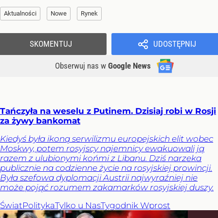
Aktualności
Nowe
Rynek
SKOMENTUJ
UDOSTĘPNIJ
Obserwuj nas
w
Google News
Tańczyła na weselu z Putinem. Dzisiaj robi w Rosji
za żywy bankomat
Kiedyś była ikoną serwilizmu europejskich elit wobec
Moskwy, potem rosyjscy najemnicy ewakuowali ją
razem z ulubionymi końmi z Libanu. Dziś narzeka
publicznie na codzienne życie na rosyjskiej prowincji.
Była szefowa dyplomacji Austrii najwyraźniej nie
może pojąć rozumem zakamarków rosyjskiej duszy.
Świat
Polityka
Tylko u Nas
Tygodnik Wprost