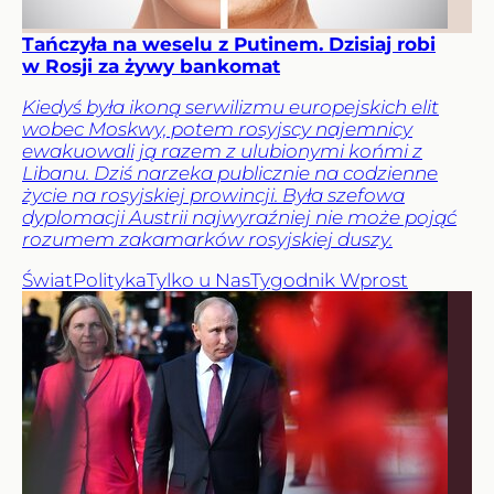
Tańczyła na weselu z Putinem. Dzisiaj robi
w Rosji za żywy bankomat
Kiedyś była ikoną serwilizmu europejskich elit
wobec Moskwy, potem rosyjscy najemnicy
ewakuowali ją razem z ulubionymi końmi z
Libanu. Dziś narzeka publicznie na codzienne
życie na rosyjskiej prowincji. Była szefowa
dyplomacji Austrii najwyraźniej nie może pojąć
rozumem zakamarków rosyjskiej duszy.
Świat
Polityka
Tylko u Nas
Tygodnik Wprost