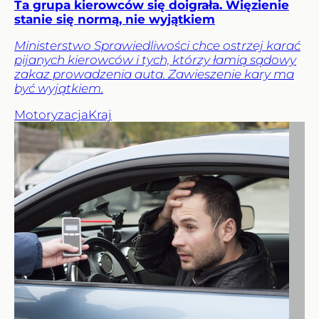
Ta grupa kierowców się doigrała. Więzienie
stanie się normą, nie wyjątkiem
Ministerstwo Sprawiedliwości chce ostrzej karać
pijanych kierowców i tych, którzy łamią sądowy
zakaz prowadzenia auta. Zawieszenie kary ma
być wyjątkiem.
Motoryzacja
Kraj