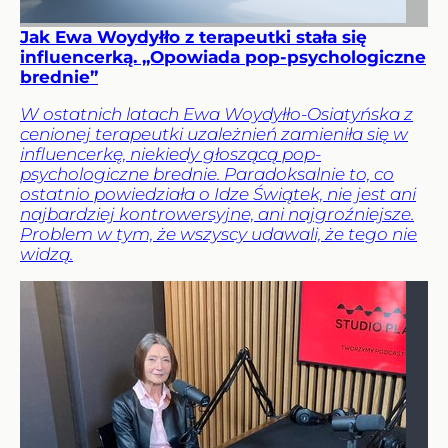
Jak Ewa Woydyłło z terapeutki stała się
influencerką. „Opowiada pop-psychologiczne
brednie”
W ostatnich latach Ewa Woydyłło-Osiatyńska z
cenionej terapeutki uzależnień zamieniła się w
influencerkę, niekiedy głoszącą pop-
psychologiczne brednie. Paradoksalnie to, co
ostatnio powiedziała o Idze Świątek, nie jest ani
najbardziej kontrowersyjne, ani najgroźniejsze.
Problem w tym, że wszyscy udawali, że tego nie
widzą.