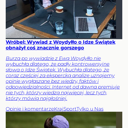
Wróbel: Wywiad z Woydyłło o Idze Świątek
obnażył coś znacznie gorszego
Burza po wywiadzie z Ewą Woydyłło nie
wybuchła dlatego, że padły kontrowersyjne
słowa o Idze Świątek. Wybuchła dlatego, że
coraz częściej za ekspercką analizę uznajemy
opinie wygłaszane bez wiedzy, faktów i
odpowiedzialności. Internet od dawna premiuje
nie tych, którzy wiedzą najwięcej, lecz tych,
którzy mówią najgłośniej.
Opinie i komentarze
Kraj
Sport
Tylko u Nas