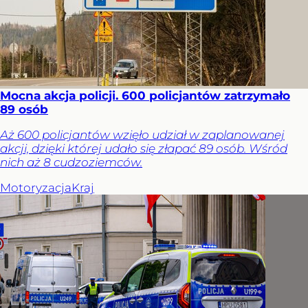
Mocna akcja policji. 600 policjantów zatrzymało
89 osób
Aż 600 policjantów wzięło udział w zaplanowanej
akcji, dzięki której udało się złapać 89 osób. Wśród
nich aż 8 cudzoziemców.
Motoryzacja
Kraj