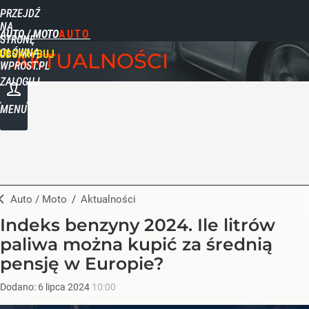
PRZEJDŹ
NA
AUTO / MOTO
STRONĘ
GŁÓWNĄ
UBSKRYBUJ
AKTUALNOŚCI
WPROST.PL
ZALOGUJ
MENU
Auto / Moto
/
Aktualności
Indeks benzyny 2024. Ile litrów
paliwa można kupić za średnią
pensję w Europie?
Dodano:
6
lipca
2024
10:00