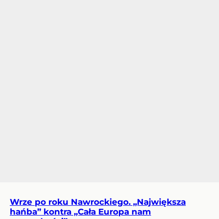
Wrze po roku Nawrockiego. „Największa
hańba” kontra „Cała Europa nam