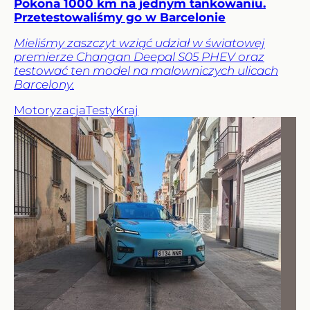
Pokona 1000 km na jednym tankowaniu.
Przetestowaliśmy go w Barcelonie
Mieliśmy zaszczyt wziąć udział w światowej
premierze Changan Deepal S05 PHEV oraz
testować ten model na malowniczych ulicach
Barcelony.
Motoryzacja
Testy
Kraj