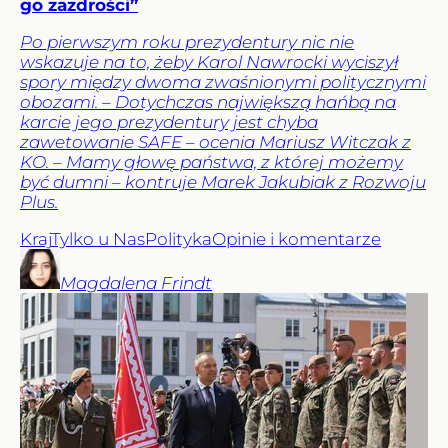
go zazdrości”
Po pierwszym roku prezydentury nic nie
wskazuje na to, żeby Karol Nawrocki wyciszył
spory między dwoma zwaśnionymi politycznymi
obozami. – Dotychczas największą hańbą na
karcie jego prezydentury jest chyba
zawetowanie SAFE – ocenia Mariusz Witczak z
KO. – Mamy głowę państwa, z której możemy
być dumni – kontruje Marek Jakubiak z Rozwoju
Plus.
Kraj
Tylko u Nas
Polityka
Opinie i komentarze
Magdalena
Frindt