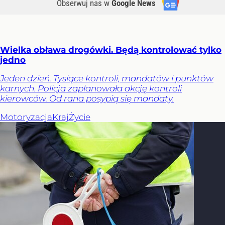
Obserwuj nas
w
Google News
Wielka obława drogówki. Będą kontrolować tylko
jedno
Jeden dzień. Tysiące kontroli, mandatów i punktów
karnych. Policja zaplanowała akcję kontroli
kierowców. Od rana posypią się mandaty.
Motoryzacja
Kraj
Życie