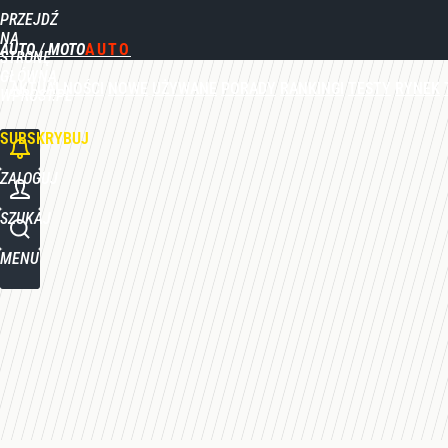
PRZEJDŹ
Udostępnij
0
Skomentuj
NA
AUTO / MOTO
STRONĘ
GŁÓWNĄ
AKTUALNOŚCI
NOWE
UŻYWANE
PORADY
RANKINGI
TESTY
RYNEK
WPROST.PL
SUBSKRYBUJ
ZALOGUJ
SZUKAJ
MENU