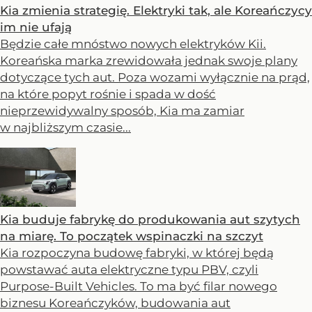
Kia zmienia strategię. Elektryki tak, ale Koreańczycy
im nie ufają
Będzie całe mnóstwo nowych elektryków Kii.
Koreańska marka zrewidowała jednak swoje plany
dotyczące tych aut. Poza wozami wyłącznie na prąd,
na które popyt rośnie i spada w dość
nieprzewidywalny sposób, Kia ma zamiar
w najbliższym czasie...
Kia buduje fabrykę do produkowania aut szytych
na miarę. To początek wspinaczki na szczyt
Kia rozpoczyna budowę fabryki, w której będą
powstawać auta elektryczne typu PBV, czyli
Purpose-Built Vehicles. To ma być filar nowego
biznesu Koreańczyków, budowania aut