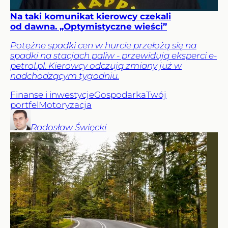
Na taki komunikat kierowcy czekali
od dawna. „Optymistyczne wieści”
Potężne spadki cen w hurcie przełożą się na
spadki na stacjach paliw - przewidują eksperci e-
petrol.pl. Kierowcy odczują zmiany już w
nadchodzącym tygodniu.
Finanse i inwestycje
Gospodarka
Twój
portfel
Motoryzacja
Radosław
Święcki