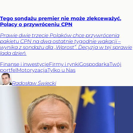
Tego sondażu premier nie może zlekceważyć.
Polacy o przywróceniu CPN
Prawie dwie trzecie Polaków chce przywrócenia
pakietu CPN na dwa ostatnie tygodnie wakacji –
wynika z sondażu dla „Wprost”. Decyzja w tej sprawie
lada dzień.
Finanse i inwestycje
Firmy i rynki
Gospodarka
Twój
portfel
Motoryzacja
Tylko u Nas
Radosław
Święcki