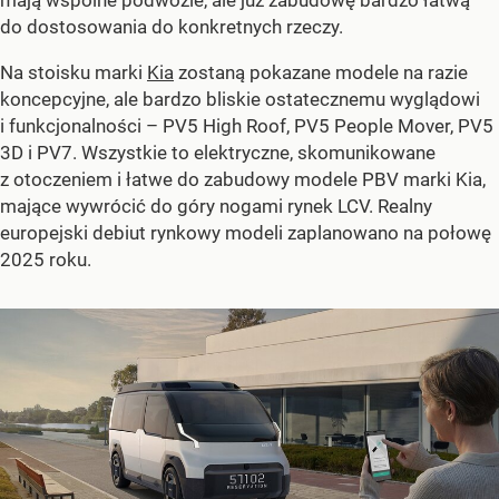
mają wspólne podwozie, ale już zabudowę bardzo łatwą
do dostosowania do konkretnych rzeczy.
Na stoisku marki
Kia
zostaną pokazane modele na razie
koncepcyjne, ale bardzo bliskie ostatecznemu wyglądowi
i funkcjonalności – PV5 High Roof, PV5 People Mover, PV5
3D i PV7. Wszystkie to elektryczne, skomunikowane
z otoczeniem i łatwe do zabudowy modele PBV marki Kia,
mające wywrócić do góry nogami rynek LCV. Realny
europejski debiut rynkowy modeli zaplanowano na połowę
2025 roku.