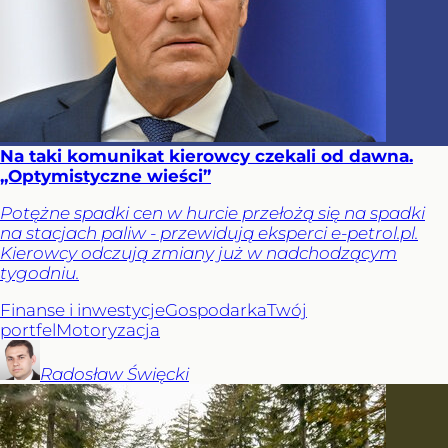
Na taki komunikat kierowcy czekali od dawna.
„Optymistyczne wieści”
Potężne spadki cen w hurcie przełożą się na spadki
na stacjach paliw - przewidują eksperci e-petrol.pl.
Kierowcy odczują zmiany już w nadchodzącym
tygodniu.
Finanse i inwestycje
Gospodarka
Twój
portfel
Motoryzacja
Radosław
Święcki