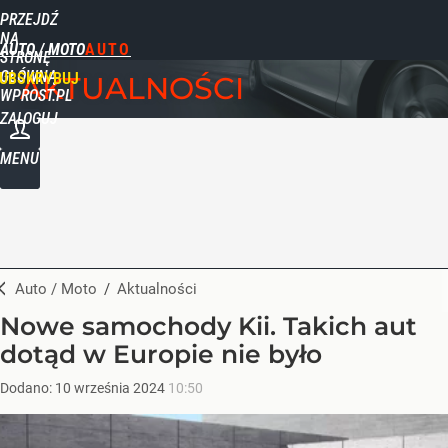
PRZEJDŹ
NA
AUTO / MOTO
STRONĘ
GŁÓWNĄ
UBSKRYBUJ
AKTUALNOŚCI
WPROST.PL
ZALOGUJ
MENU
Auto / Moto
/
Aktualności
Nowe samochody Kii. Takich aut
dotąd w Europie nie było
Dodano:
10
września
2024
10:50