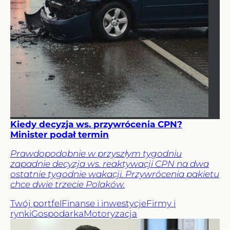
Kiedy decyzja ws. przywrócenia CPN?
Minister podał termin
Prawdopodobnie w przyszłym tygodniu
zapadnie decyzja ws. reaktywacji CPN na dwa
ostatnie tygodnie wakacji. Przywrócenia pakietu
chce dwie trzecie Polaków.
Twój portfel
Finanse i inwestycje
Firmy i
rynki
Gospodarka
Motoryzacja