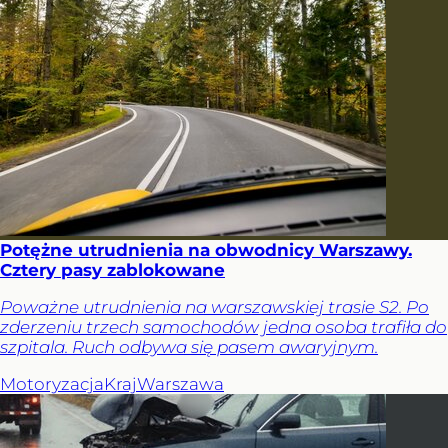
Potężne utrudnienia na obwodnicy Warszawy.
Cztery pasy zablokowane
Poważne utrudnienia na warszawskiej trasie S2. Po
zderzeniu trzech samochodów jedna osoba trafiła do
szpitala. Ruch odbywa się pasem awaryjnym.
Motoryzacja
Kraj
Warszawa