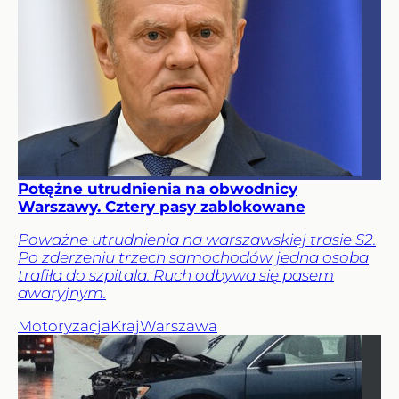
Potężne utrudnienia na obwodnicy
Warszawy. Cztery pasy zablokowane
Poważne utrudnienia na warszawskiej trasie S2.
Po zderzeniu trzech samochodów jedna osoba
trafiła do szpitala. Ruch odbywa się pasem
awaryjnym.
Motoryzacja
Kraj
Warszawa