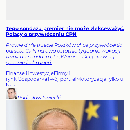
Tego sondażu premier nie może zlekceważyć.
Polacy o przywróceniu CPN
Prawie dwie trzecie Polaków chce przywrócenia
pakietu CPN na dwa ostatnie tygodnie wakacji –
wynika z sondażu dla „Wprost”. Decyzja w tej
sprawie lada dzień.
Finanse i inwestycje
Firmy i
rynki
Gospodarka
Twój portfel
Motoryzacja
Tylko u
Nas
Radosław
Święcki