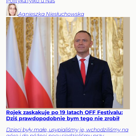
Polityka
Tylko u Nas
Agnieszka
Niesłuchowska
Rojek zaskakuje po 19 latach OFF Festivalu:
Dziś prawdopodobnie bym tego nie zrobił
Dzieci były małe, usypialiśmy je, wchodziliśmy na
górę i do późnej nocy siedzieliśmy przy