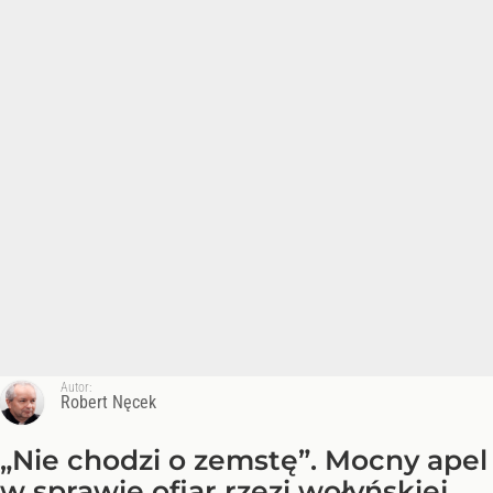
Autor:
Robert Nęcek
„Nie chodzi o zemstę”. Mocny apel
w sprawie ofiar rzezi wołyńskiej