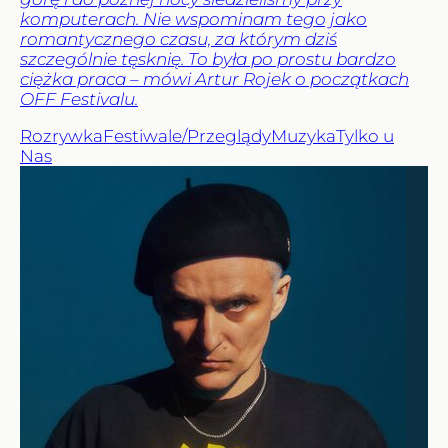
komputerach. Nie wspominam tego jako
romantycznego czasu, za którym dziś
szczególnie tęsknię. To była po prostu bardzo
ciężka praca – mówi Artur Rojek o początkach
OFF Festivalu.
Rozrywka
Festiwale/Przeglądy
Muzyka
Tylko u
Nas