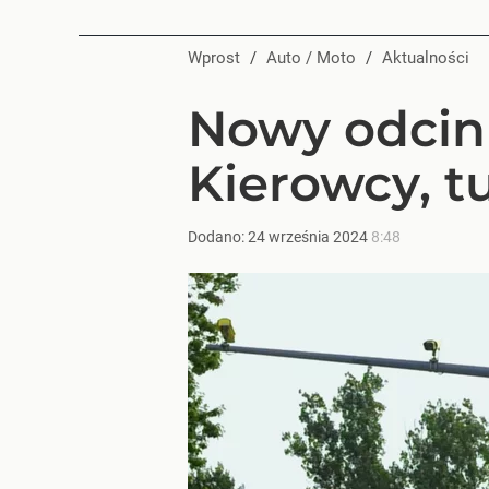
Wprost
/
Auto / Moto
/
Aktualności
Nowy odcin
Kierowcy, t
Dodano:
24
września
2024
8:48