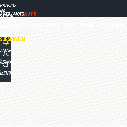
PRZEJDŹ
Udostępnij
0
Skomentuj
NA
AUTO / MOTO
STRONĘ
GŁÓWNĄ
AKTUALNOŚCI
NOWE
UŻYWANE
PORADY
RANKINGI
TESTY
RYNEK
WPROST.PL
SUBSKRYBUJ
ZALOGUJ
SZUKAJ
MENU