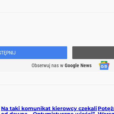
STĘPNIJ
Obserwuj nas
w
Google News
Na taki komunikat kierowcy czekali
Potęż