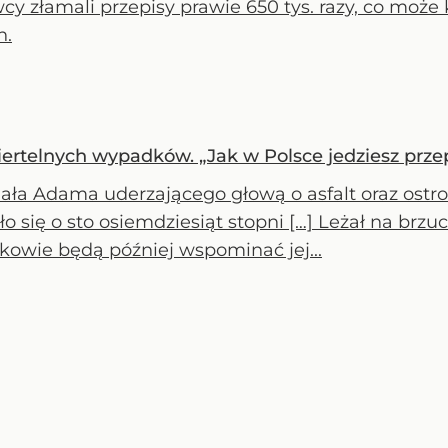
cy złamali przepisy prawie 650 tys. razy, co moż
h.
rtelnych wypadków. „Jak w Polsce jedziesz przep
iała Adama uderzającego głową o asfalt oraz os
ło się o sto osiemdziesiąt stopni […] Leżał na brzuc
kowie będą później wspominać jej...