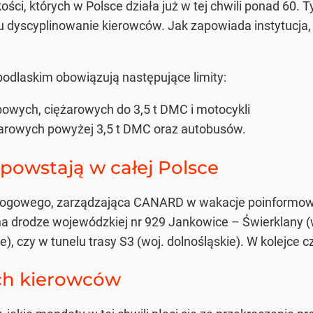
ości, których w Polsce działa już w tej chwili ponad 60
lu dyscyplinowanie kierowców. Jak zapowiada instytucja
dlaskim obowiązują następujące limity:
wych, ciężarowych do 3,5 t DMC i motocykli
arowych powyżej 3,5 t DMC oraz autobusów.
owstają w całej Polsce
Drogowego, zarządzająca CANARD w wakacje poinformow
na drodze wojewódzkiej nr 929 Jankowice – Świerklany (w
e), czy w tunelu trasy S3 (woj. dolnośląskie). W kolejce
ich kierowców