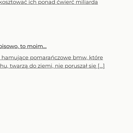
e kosztować ich ponad ćwierć miliarda
isowo, to moim...
tro hamujące pomarańczowe bmw, które
hu, twarzą do ziemi, nie poruszał się […]