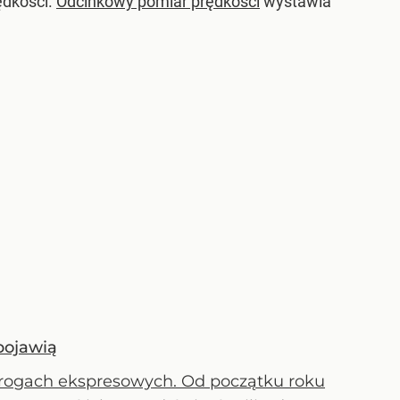
rędkości.
Odcinkowy pomiar prędkości
wystawia
pojawią
drogach ekspresowych. Od początku roku