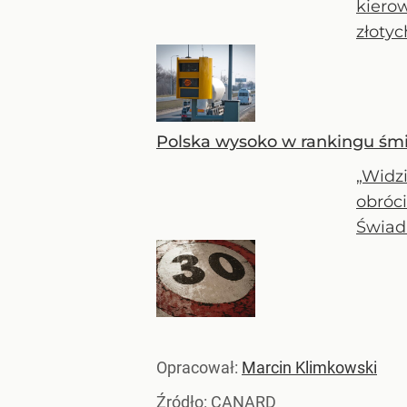
kierow
złotyc
Polska wysoko w rankingu śmie
„Widz
obróci
Świad
Opracował:
Marcin Klimkowski
Źródło:
CANARD