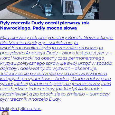
Były rzecznik Dudy ocenił pierwszy rok
Nawrockiego. Padły mocne słowa
Mija pierwszy rok prezydentury Karola Nawrockiego.
Dla Marcina Kędryny – wieloletniego
współpracownika i byłego rzecznika prasowego
prezydenta Andrzeja Dudy – bilans jest pozytywny: –
Karol Nawrocki na obecny czas permanentnego
kryzysu politycznego sprawuje swój urząd w sposób
dojrzały i adekwatny do wyzwań – akcentuje.
Jednocześnie przestrzega przed porównywaniem
kolejnych prezydentów. – Andrzej Duda zdał w paru
sytuacjach egzamin celująco, ale jeszcze przez jakiś
czas będzie niedoceniony, jak kiedyś Aleksander
Kwaśniewski, a po latach się to zmieniło – tłumaczy
były rzecznik Andrzeja Dudy.
Polityka
Tylko u Nas