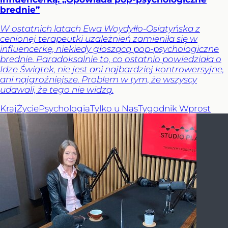
brednie”
W ostatnich latach Ewa Woydyłło-Osiatyńska z
cenionej terapeutki uzależnień zamieniła się w
influencerkę, niekiedy głoszącą pop-psychologiczne
brednie. Paradoksalnie to, co ostatnio powiedziała o
Idze Świątek, nie jest ani najbardziej kontrowersyjne,
ani najgroźniejsze. Problem w tym, że wszyscy
udawali, że tego nie widzą.
Kraj
Życie
Psychologia
Tylko u Nas
Tygodnik Wprost