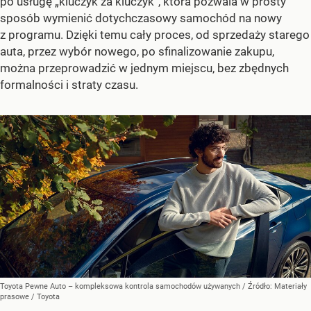
po usługę „kluczyk za kluczyk”, która pozwala w prosty
sposób wymienić dotychczasowy samochód na nowy
z programu. Dzięki temu cały proces, od sprzedaży starego
auta, przez wybór nowego, po sfinalizowanie zakupu,
można przeprowadzić w jednym miejscu, bez zbędnych
formalności i straty czasu.
Toyota Pewne Auto – kompleksowa kontrola samochodów używanych
/ Źródło:
Materiały
prasowe
/
Toyota