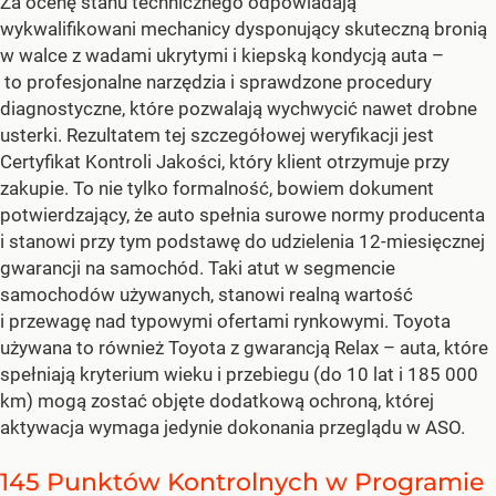
Za ocenę stanu technicznego odpowiadają
wykwalifikowani mechanicy dysponujący skuteczną bronią
w walce z wadami ukrytymi i kiepską kondycją auta –
to profesjonalne narzędzia i sprawdzone procedury
diagnostyczne, które pozwalają wychwycić nawet drobne
usterki. Rezultatem tej szczegółowej weryfikacji jest
Certyfikat Kontroli Jakości, który klient otrzymuje przy
zakupie. To nie tylko formalność, bowiem dokument
potwierdzający, że auto spełnia surowe normy producenta
i stanowi przy tym podstawę do udzielenia 12-miesięcznej
gwarancji na samochód. Taki atut w segmencie
samochodów używanych, stanowi realną wartość
i przewagę nad typowymi ofertami rynkowymi. Toyota
używana to również Toyota z gwarancją Relax – auta, które
spełniają kryterium wieku i przebiegu (do 10 lat i 185 000
km) mogą zostać objęte dodatkową ochroną, której
aktywacja wymaga jedynie dokonania przeglądu w ASO.
145 Punktów Kontrolnych w Programie