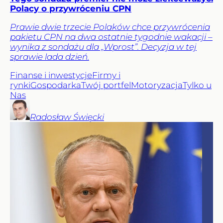
Polacy o przywróceniu CPN
Prawie dwie trzecie Polaków chce przywrócenia
pakietu CPN na dwa ostatnie tygodnie wakacji –
wynika z sondażu dla „Wprost”. Decyzja w tej
sprawie lada dzień.
Finanse i inwestycje
Firmy i
rynki
Gospodarka
Twój portfel
Motoryzacja
Tylko u
Nas
Radosław
Święcki