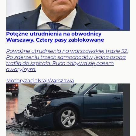
Potężne utrudnienia na obwodnicy
Warszawy. Cztery pasy zablokowane
Poważne utrudnienia na warszawskiej trasie S2.
Po zderzeniu trzech samochodów jedna osoba
trafiła do szpitala. Ruch odbywa się pasem
awaryjnym.
Motoryzacja
Kraj
Warszawa