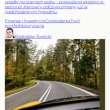
spadki na stacjach paliw - przewidują eksperci e-
petrol.pl. Kierowcy odczują zmiany już w
nadchodzącym tygodniu.
Finanse i inwestycje
Gospodarka
Twój
portfel
Motoryzacja
Radosław
Święcki