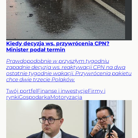
Kiedy decyzja ws. przywrócenia CPN?
Minister podał termin
Prawdopodobnie w przyszłym tygodniu
zapadnie decyzja ws. reaktywacji CPN na dwa
ostatnie tygodnie wakacji. Przywrócenia pakietu
chce dwie trzecie Polaków.
Twój portfel
Finanse i inwestycje
Firmy i
rynki
Gospodarka
Motoryzacja