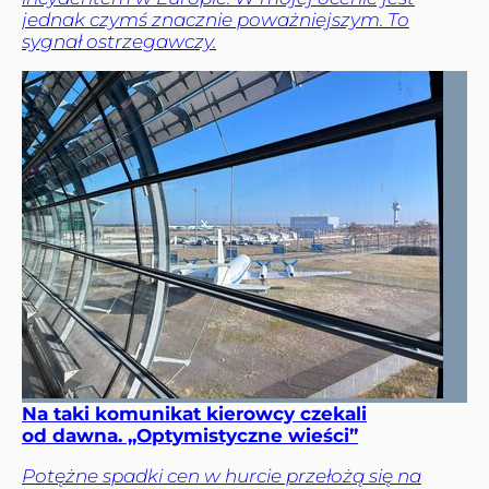
jednak czymś znacznie poważniejszym. To
sygnał ostrzegawczy.
Na taki komunikat kierowcy czekali
od dawna. „Optymistyczne wieści”
Potężne spadki cen w hurcie przełożą się na