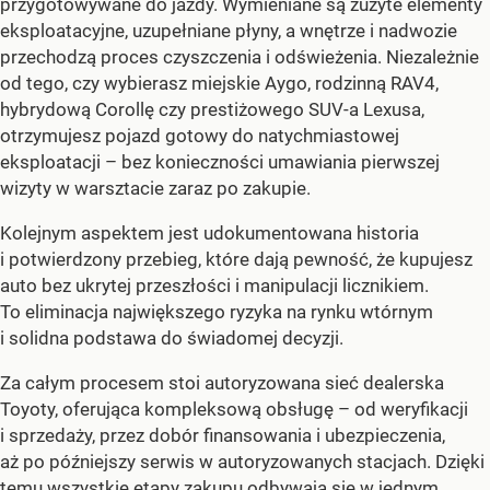
przygotowywane do jazdy. Wymieniane są zużyte elementy
eksploatacyjne, uzupełniane płyny, a wnętrze i nadwozie
przechodzą proces czyszczenia i odświeżenia. Niezależnie
od tego, czy wybierasz miejskie Aygo, rodzinną RAV4,
hybrydową Corollę czy prestiżowego SUV-a Lexusa,
otrzymujesz pojazd gotowy do natychmiastowej
eksploatacji – bez konieczności umawiania pierwszej
wizyty w warsztacie zaraz po zakupie.
Kolejnym aspektem jest udokumentowana historia
i potwierdzony przebieg, które dają pewność, że kupujesz
auto bez ukrytej przeszłości i manipulacji licznikiem.
To eliminacja największego ryzyka na rynku wtórnym
i solidna podstawa do świadomej decyzji.
Za całym procesem stoi autoryzowana sieć dealerska
Toyoty, oferująca kompleksową obsługę – od weryfikacji
i sprzedaży, przez dobór finansowania i ubezpieczenia,
aż po późniejszy serwis w autoryzowanych stacjach. Dzięki
temu wszystkie etapy zakupu odbywają się w jednym