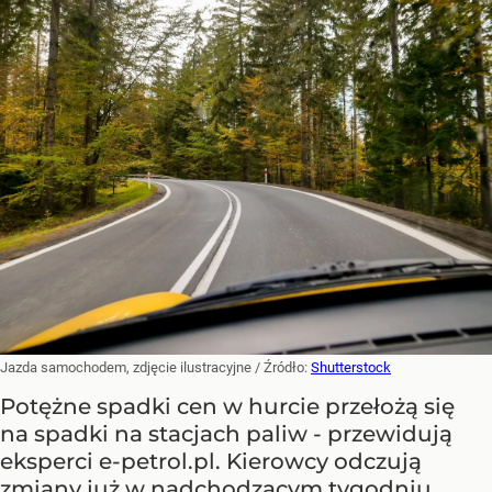
Jazda samochodem, zdjęcie ilustracyjne
/ Źródło:
Shutterstock
Potężne spadki cen w hurcie przełożą się
na spadki na stacjach paliw - przewidują
eksperci e-petrol.pl. Kierowcy odczują
zmiany już w nadchodzącym tygodniu.