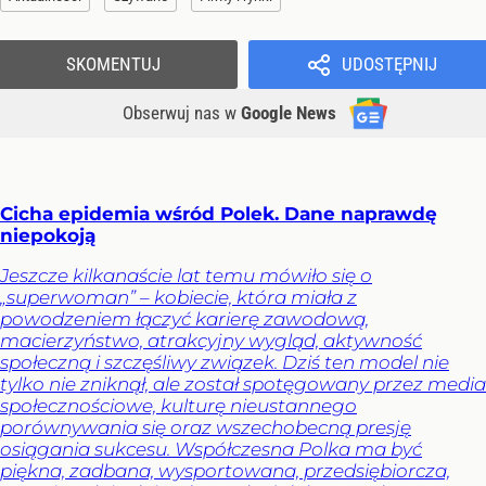
SKOMENTUJ
UDOSTĘPNIJ
Obserwuj nas
w
Google News
Cicha epidemia wśród Polek. Dane naprawdę
niepokoją
Jeszcze kilkanaście lat temu mówiło się o
„superwoman” – kobiecie, która miała z
powodzeniem łączyć karierę zawodową,
macierzyństwo, atrakcyjny wygląd, aktywność
społeczną i szczęśliwy związek. Dziś ten model nie
tylko nie zniknął, ale został spotęgowany przez media
społecznościowe, kulturę nieustannego
porównywania się oraz wszechobecną presję
osiągania sukcesu. Współczesna Polka ma być
piękna, zadbana, wysportowana, przedsiębiorcza,