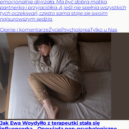
emocjonalnie dojrzała. Ma być dobrą matką,
partnerką i przyjaciółką. A jeśli nie spełnia wszystkich
tych oczekiwań, często sama staje się swoim
najsurowszym sędzią.
Opinie i komentarze
Życie
Psychologia
Tylko u Nas
Jak Ewa Woydyłło z terapeutki stała się
influencerką. „Opowiada pop-psychologiczne