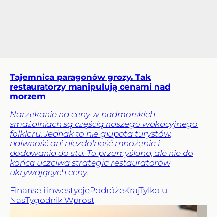
Tajemnica paragonów grozy. Tak
restauratorzy manipulują cenami nad
morzem
Narzekanie na ceny w nadmorskich
smażalniach są częścią naszego wakacyjnego
folkloru. Jednak to nie głupota turystów,
naiwność ani niezdolność mnożenia i
dodawania do stu. To przemyślana, ale nie do
końca uczciwa strategia restauratorów
ukrywających ceny.
Finanse i inwestycje
Podróże
Kraj
Tylko u
Nas
Tygodnik Wprost