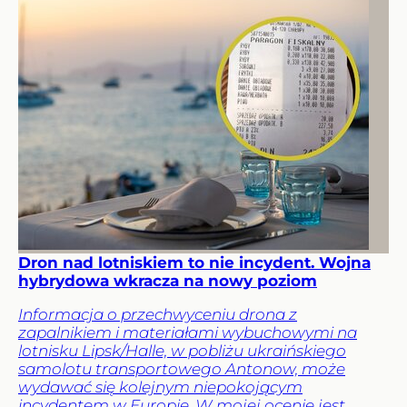
Dron nad lotniskiem to nie incydent. Wojna
hybrydowa wkracza na nowy poziom
Informacja o przechwyceniu drona z
zapalnikiem i materiałami wybuchowymi na
lotnisku Lipsk/Halle, w pobliżu ukraińskiego
samolotu transportowego Antonow, może
wydawać się kolejnym niepokojącym
incydentem w Europie. W mojej ocenie jest