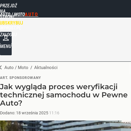
PRZEJDŹ
NA
AUTO / MOTO
STRONĘ
GŁÓWNĄ
UBSKRYBUJ
WPROST.PL
ZALOGUJ
MENU
Auto / Moto
/
Aktualności
ART. SPONSOROWANY
Jak wygląda proces weryfikacji
technicznej samochodu w Pewne
Auto?
Dodano:
18
września
2025
11:16