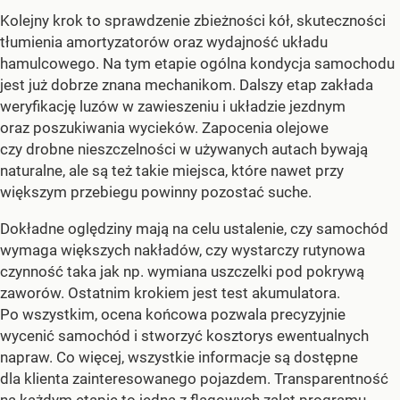
Kolejny krok to sprawdzenie zbieżności kół, skuteczności
tłumienia amortyzatorów oraz wydajność układu
hamulcowego. Na tym etapie ogólna kondycja samochodu
jest już dobrze znana mechanikom. Dalszy etap zakłada
weryfikację luzów w zawieszeniu i układzie jezdnym
oraz poszukiwania wycieków. Zapocenia olejowe
czy drobne nieszczelności w używanych autach bywają
naturalne, ale są też takie miejsca, które nawet przy
większym przebiegu powinny pozostać suche.
Dokładne oględziny mają na celu ustalenie, czy samochód
wymaga większych nakładów, czy wystarczy rutynowa
czynność taka jak np. wymiana uszczelki pod pokrywą
zaworów. Ostatnim krokiem jest test akumulatora.
Po wszystkim, ocena końcowa pozwala precyzyjnie
wycenić samochód i stworzyć kosztorys ewentualnych
napraw. Co więcej, wszystkie informacje są dostępne
dla klienta zainteresowanego pojazdem. Transparentność
na każdym etapie to jedna z flagowych zalet programu