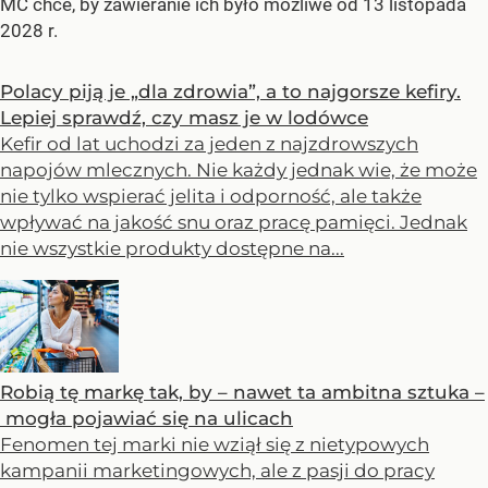
MC chce, by zawieranie ich było możliwe od 13 listopada
2028 r.
Polacy piją je „dla zdrowia”, a to najgorsze kefiry.
Lepiej sprawdź, czy masz je w lodówce
Kefir od lat uchodzi za jeden z najzdrowszych
napojów mlecznych. Nie każdy jednak wie, że może
nie tylko wspierać jelita i odporność, ale także
wpływać na jakość snu oraz pracę pamięci. Jednak
nie wszystkie produkty dostępne na...
Robią tę markę tak, by – nawet ta ambitna sztuka –
mogła pojawiać się na ulicach
Fenomen tej marki nie wziął się z nietypowych
kampanii marketingowych, ale z pasji do pracy