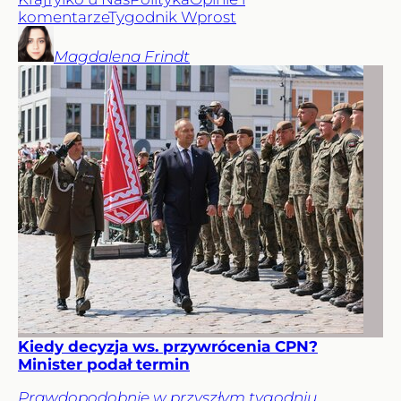
komentarze
Tygodnik Wprost
Magdalena
Frindt
Kiedy decyzja ws. przywrócenia CPN?
Minister podał termin
Prawdopodobnie w przyszłym tygodniu