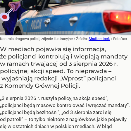
Kontrola drogowa policji, zdjęcie ilustracyjne
/ Źródło:
Shutterstock
/
FotoDax
W mediach pojawiła się informacja,
że policjanci kontrolują i wlepiają mandaty
w ramach trwającej od 3 sierpnia 2026 r.
policyjnej akcji speed. To nieprawda –
wyjaśniają redakcji „Wprost” policjanci
z Komendy Głównej Policji.
„3 sierpnia 2026 r. ruszyła policyjna akcja speed”,
„policjanci będą masowo kontrolować i wręczać mandaty”,
„policjanci będą bezlitośni”, „od 3 sierpnia zaroi się
od patroli” – to tylko niektóre z nagłówków, jakie pojawiły
się w ostatnich dniach w polskich mediach. W błąd