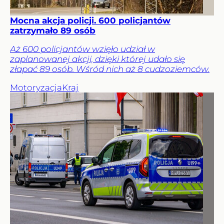
Mocna akcja policji. 600 policjantów
zatrzymało 89 osób
Aż 600 policjantów wzięło udział w
zaplanowanej akcji, dzięki której udało się
złapać 89 osób. Wśród nich aż 8 cudzoziemców.
Motoryzacja
Kraj