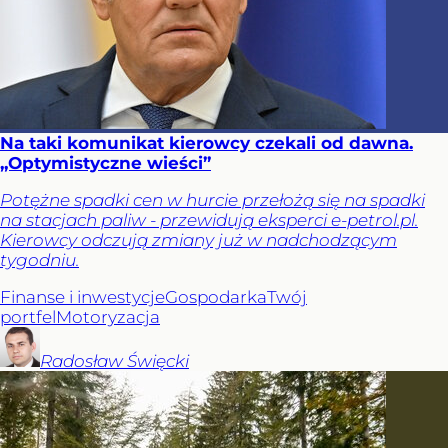
Na taki komunikat kierowcy czekali od dawna.
„Optymistyczne wieści”
Potężne spadki cen w hurcie przełożą się na spadki
na stacjach paliw - przewidują eksperci e-petrol.pl.
Kierowcy odczują zmiany już w nadchodzącym
tygodniu.
Finanse i inwestycje
Gospodarka
Twój
portfel
Motoryzacja
Radosław
Święcki