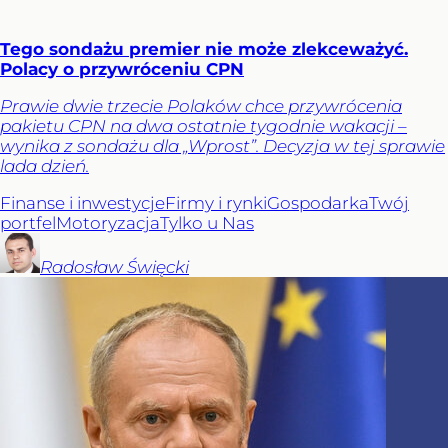
Tego sondażu premier nie może zlekceważyć.
Polacy o przywróceniu CPN
Prawie dwie trzecie Polaków chce przywrócenia
pakietu CPN na dwa ostatnie tygodnie wakacji –
wynika z sondażu dla „Wprost”. Decyzja w tej sprawie
lada dzień.
Finanse i inwestycje
Firmy i rynki
Gospodarka
Twój
portfel
Motoryzacja
Tylko u Nas
Radosław
Święcki