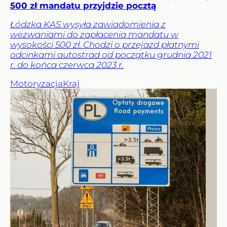
500 zł mandatu przyjdzie pocztą
Łódzka KAS wysyła zawiadomienia z
wezwaniami do zapłacenia mandatu w
wysokości 500 zł. Chodzi o przejazd płatnymi
odcinkami autostrad od początku grudnia 2021
r. do końca czerwca 2023 r.
Motoryzacja
Kraj