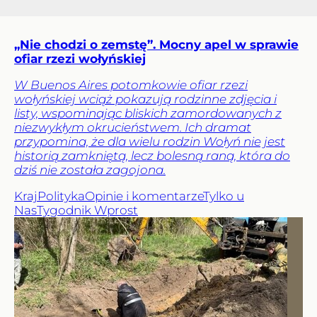
„Nie chodzi o zemstę”. Mocny apel w sprawie
ofiar rzezi wołyńskiej
W Buenos Aires potomkowie ofiar rzezi
wołyńskiej wciąż pokazują rodzinne zdjęcia i
listy, wspominając bliskich zamordowanych z
niezwykłym okrucieństwem. Ich dramat
przypomina, że dla wielu rodzin Wołyń nie jest
historią zamkniętą, lecz bolesną raną, która do
dziś nie została zagojona.
Kraj
Polityka
Opinie i komentarze
Tylko u
Nas
Tygodnik Wprost