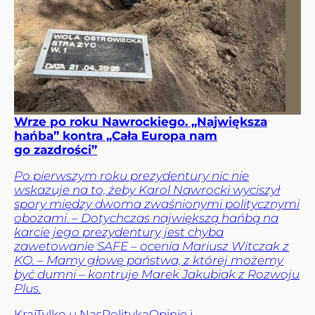
Wrze po roku Nawrockiego. „Największa
hańba” kontra „Cała Europa nam
go zazdrości”
Po pierwszym roku prezydentury nic nie
wskazuje na to, żeby Karol Nawrocki wyciszył
spory między dwoma zwaśnionymi politycznymi
obozami. – Dotychczas największą hańbą na
karcie jego prezydentury jest chyba
zawetowanie SAFE – ocenia Mariusz Witczak z
KO. – Mamy głowę państwa, z której możemy
być dumni – kontruje Marek Jakubiak z Rozwoju
Plus.
Kraj
Tylko u Nas
Polityka
Opinie i