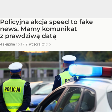
Policyjna akcja speed to fake
news. Mamy komunikat
z prawdziwą datą
4
sierpnia
15:17
/
wczoraj
21:45