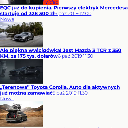
Wideo
EQC już do kupienia. Pierwszy elektryk Mercedesa
startuje od 328 300 zł
6
paź
2019
17:00
Nowe
Ale piękna wyścigówka! Jest Mazda 3 TCR z 350
KM, za 175 tys. dolarów
6
paź
2019
11:30
„Terenowa” Toyota Corolla. Auto dla aktywnych
już można zamawiać
5
paź
2019
11:30
Nowe