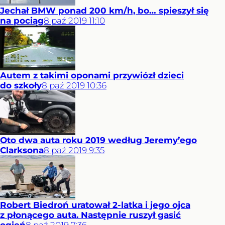
Jechał BMW ponad 200 km/h, bo… spieszył się
na pociąg
8
paź
2019
11:10
Autem z takimi oponami przywiózł dzieci
do szkoły
8
paź
2019
10:36
Oto dwa auta roku 2019 według Jeremy’ego
Clarksona
8
paź
2019
9:35
Robert Biedroń uratował 2-latka i jego ojca
z płonącego auta. Następnie ruszył gasić