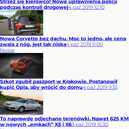
Strzeż się kierowco! Nowe uprawnienia policji
podczas kontroli drogowej
4
paź
2019
12:10
Nowa Corvette bez dachu. Moc to jedno, ale cena
zwala z nóg, jest tak niska
4
paź
2019
11:00
Nowe
Szkot zgubił paszport w Krakowie. Postanowił
kupić Opla, aby wrócić do domu
4
paź
2019
9:35
To naprawdę odjechane terenówki. Nawet 625 KM
w nowych „emkach” X5 i X6
3
paź
2019
16:30