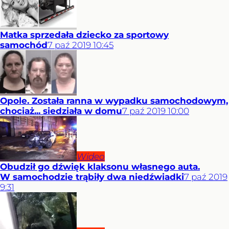
Matka sprzedała dziecko za sportowy
samochód
7
paź
2019
10:45
Opole. Została ranna w wypadku samochodowym,
chociaż... siedziała w domu
7
paź
2019
10:00
Wideo
Obudził go dźwięk klaksonu własnego auta.
W samochodzie trąbiły dwa niedźwiadki
7
paź
2019
9:31