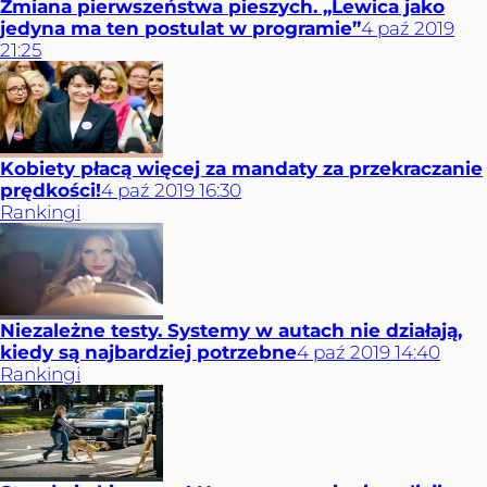
Zmiana pierwszeństwa pieszych. „Lewica jako
jedyna ma ten postulat w programie”
4
paź
2019
21:25
Kobiety płacą więcej za mandaty za przekraczanie
prędkości!
4
paź
2019
16:30
Rankingi
Niezależne testy. Systemy w autach nie działają,
kiedy są najbardziej potrzebne
4
paź
2019
14:40
Rankingi