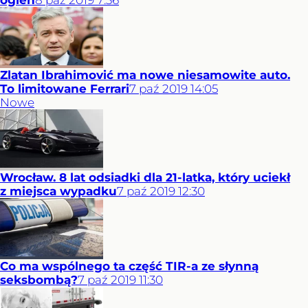
ogień
8
paź
2019
7:36
Zlatan Ibrahimović ma nowe niesamowite auto.
To limitowane Ferrari
7
paź
2019
14:05
Nowe
Wrocław. 8 lat odsiadki dla 21-latka, który uciekł
z miejsca wypadku
7
paź
2019
12:30
Co ma wspólnego ta część TIR-a ze słynną
seksbombą?
7
paź
2019
11:30