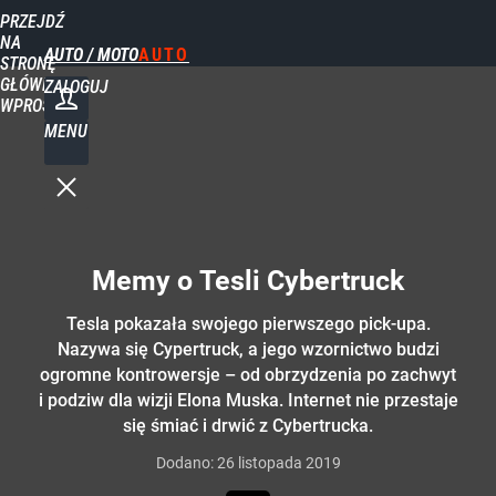
PRZEJDŹ
NA
AUTO / MOTO
STRONĘ
GŁÓWNĄ
ZALOGUJ
WPROST.PL
MENU
Memy o Tesli Cybertruck
Tesla pokazała swojego pierwszego pick-upa.
Nazywa się Cypertruck, a jego wzornictwo budzi
ogromne kontrowersje – od obrzydzenia po zachwyt
i podziw dla wizji Elona Muska. Internet nie przestaje
się śmiać i drwić z Cybertrucka.
Dodano:
26
listopada
2019