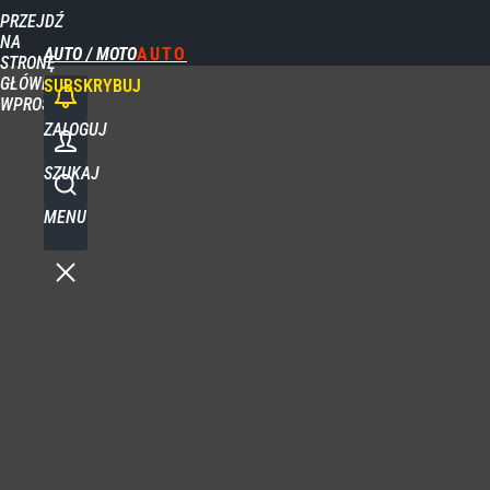
PRZEJDŹ
NA
AUTO / MOTO
STRONĘ
GŁÓWNĄ
SUBSKRYBUJ
WPROST.PL
ZALOGUJ
SZUKAJ
MENU