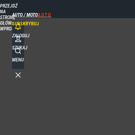
PRZEJDŹ
NA
AUTO / MOTO
STRONĘ
GŁÓWNĄ
SUBSKRYBUJ
WPROST.PL
ZALOGUJ
SZUKAJ
MENU