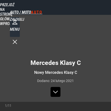
PRZEJDŹ
NA
AUTO / MOTO
STRONĘ
GŁÓWNĄ
ZALOGUJ
WPROST.PL
MENU
Mercedes Klasy C
Nowy Mercedes Klasy C
Dodano:
24
lutego
2021