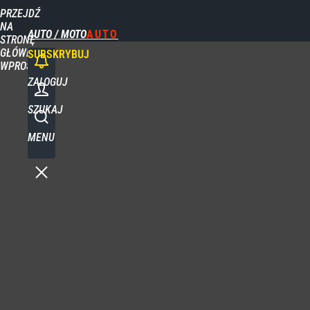
PRZEJDŹ
NA
AUTO / MOTO
STRONĘ
GŁÓWNĄ
SUBSKRYBUJ
WPROST.PL
ZALOGUJ
SZUKAJ
MENU