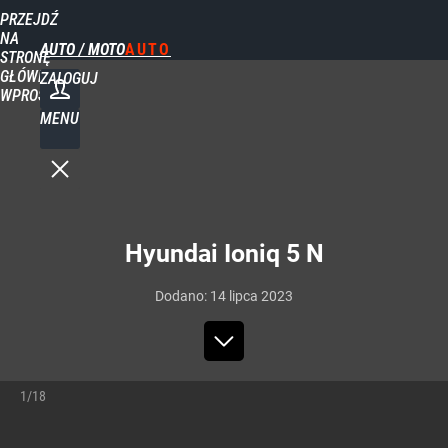
PRZEJDŹ
NA
AUTO / MOTO
STRONĘ
GŁÓWNĄ
ZALOGUJ
WPROST.PL
MENU
Hyundai Ioniq 5 N
Dodano:
14
lipca
2023