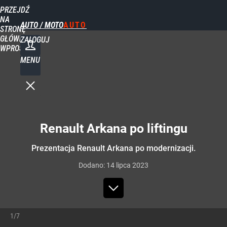
PRZEJDŹ
NA
AUTO / MOTO
STRONĘ
GŁÓWNĄ
ZALOGUJ
WPROST.PL
MENU
Renault Arkana po liftingu
Prezentacja Renault Arkana po modernizacji.
Dodano:
14
lipca
2023