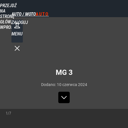
PRZEJDŹ
NA
AUTO / MOTO
STRONĘ
GŁÓWNĄ
ZALOGUJ
WPROST.PL
MENU
MG 3
Dodano:
10
czerwca
2024