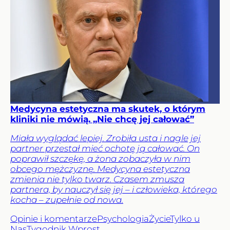
Medycyna estetyczna ma skutek, o którym
kliniki nie mówią. „Nie chcę jej całować”
Miała wyglądać lepiej. Zrobiła usta i nagle jej
partner przestał mieć ochotę ją całować. On
poprawił szczękę, a żona zobaczyła w nim
obcego mężczyznę. Medycyna estetyczna
zmienia nie tylko twarz. Czasem zmusza
partnera, by nauczył się jej – i człowieka, którego
kocha – zupełnie od nowa.
Opinie i komentarze
Psychologia
Życie
Tylko u
Nas
Tygodnik Wprost