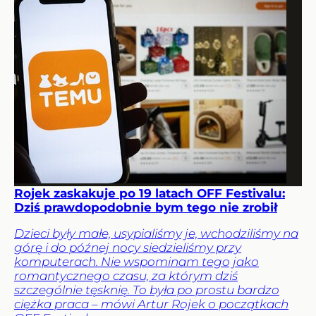
Rojek zaskakuje po 19 latach OFF Festivalu:
Dziś prawdopodobnie bym tego nie zrobił
Dzieci były małe, usypialiśmy je, wchodziliśmy na
górę i do późnej nocy siedzieliśmy przy
komputerach. Nie wspominam tego jako
romantycznego czasu, za którym dziś
szczególnie tęsknię. To była po prostu bardzo
ciężka praca – mówi Artur Rojek o początkach