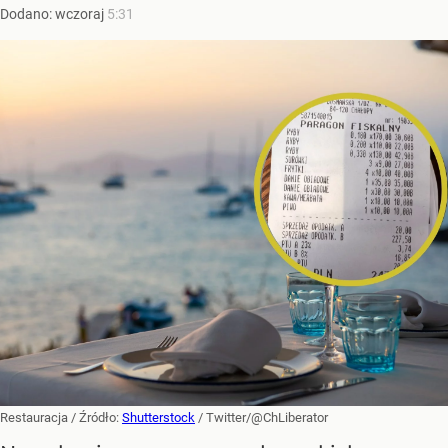
Dodano:
wczoraj
5:31
Restauracja
/ Źródło:
Shutterstock
/
Twitter/@ChLiberator