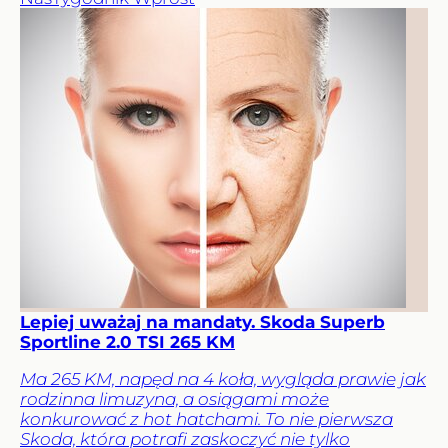
Lepiej uważaj na mandaty. Skoda Superb
Sportline 2.0 TSI 265 KM
Ma 265 KM, napęd na 4 koła, wygląda prawie jak
rodzinna limuzyna, a osiągami może
konkurować z hot hatchami. To nie pierwsza
Skoda, która potrafi zaskoczyć nie tylko