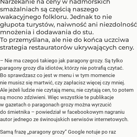
Narzekanie na ceny w nadmorskich
smażalniach są częścią naszego
wakacyjnego folkloru. Jednak to nie
głupota turystów, naiwność ani niezdolność
mnożenia i dodawania do stu.
To przemyślana, ale nie do końca uczciwa
strategia restauratorów ukrywających ceny.
– Nie ma czegoś takiego jak paragony grozy. Są tylko
paragony grozy dla idiotów, którzy nie potrafią czytać.
Bo sprawdzasz co jest w menu i w tym momencie
nie musisz się martwić, czy zapłacisz więcej czy mniej.
Ale jeżeli ludzie nie czytają menu, nie czytają cen, to potem
są mocno zdziwieni. Więc wszystkie te publikacje
w gazetach o paragonach grozy można wyrzucić
do śmietnika – powiedział w facebookowym nagraniu
autor jednego ze świnoujskich serwisów internetowych.
Samą frazę „paragony grozy” Google notuje po raz