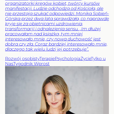
organizatorki kręgów kobiet, twórcy kursów
manifestacji. Ludzie odchodzą od Kościoła, ale
nie przestają szukać odpowiedzi. Monika Sobień-
Górska przez dwa lata sprawdzała, co naprawdę
kryje się za obietnicami uzdrowienia,
transformacji i odnalezienia sensu. „Im dłużej
pracowałam nad książką, tym mniej
interesowało mnie, czy nowa duchowość jest
dobra czy zła. Coraz bardziej interesowało mnie,
dlaczego tak wielu ludzi jej potrzebuje”.
Rozwój osobisty
Terapie
Psychologia
Życie
Tylko u
Nas
Tygodnik Wprost