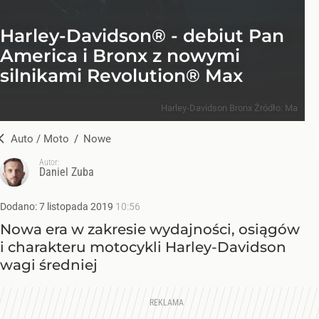
Harley-Davidson® - debiut Pan
America i Bronx z nowymi
silnikami Revolution® Max
Harley-Davidson Bronx
Źródło:
Ma
Auto / Moto
/
Nowe
Autor:
Daniel Zuba
Dodano:
7
listopada
2019
10:56
Nowa era w zakresie wydajności, osiągów
i charakteru motocykli Harley-Davidson
wagi średniej