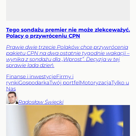
Tego sondażu premier nie może zlekceważyć.
Polacy o przywróceniu CPN
Prawie dwie trzecie Polaków chce przywrócenia
pakietu CPN na dwa ostatnie tygodnie wakacji –
wynika z sondażu dla „Wprost”. Decyzja w tej
sprawie lada dzień.
Finanse i inwestycje
Firmy i
rynki
Gospodarka
Twój portfel
Motoryzacja
Tylko u
Nas
Radosław
Święcki