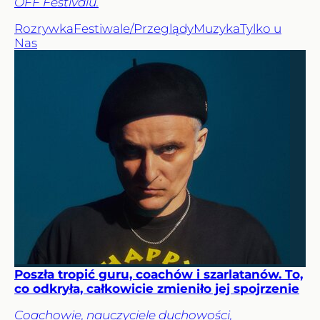
OFF Festivalu.
Rozrywka
Festiwale/Przeglądy
Muzyka
Tylko u
Nas
Poszła tropić guru, coachów i szarlatanów. To,
co odkryła, całkowicie zmieniło jej spojrzenie
Coachowie, nauczyciele duchowości,