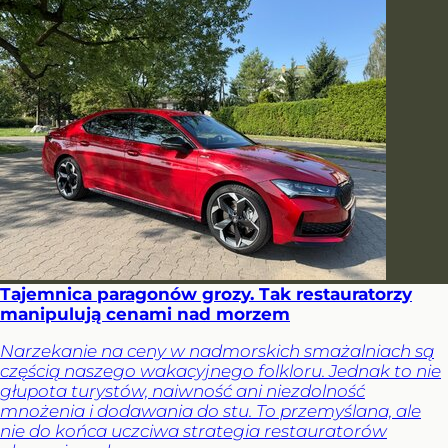
Tajemnica paragonów grozy. Tak restauratorzy
manipulują cenami nad morzem
Narzekanie na ceny w nadmorskich smażalniach są
częścią naszego wakacyjnego folkloru. Jednak to nie
głupota turystów, naiwność ani niezdolność
mnożenia i dodawania do stu. To przemyślana, ale
nie do końca uczciwa strategia restauratorów