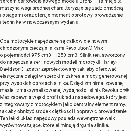
sercem całkowicie nowego modelu Bronx™. Ta miejska
maszyna wagi średniej charakteryzuje się zadziornością
i osiągami oraz oferuje moment obrotowy, prowadzenie
i technikę w nowoczesnym wydaniu.
Oba motocykle napędzane są całkowicie nowymi,
chłodzonymi cieczą silnikami Revolution® Max
o pojemności 975 cm3 i 1250 cm3. Silnik ten, stworzony
do napędzania serii nowych modeli motocykli Harley-
Davidson®, został zaprojektowany tak, aby oferować
elastyczne osiągi w szerokim zakresie mocy generowanej
przy wysokich obrotach silnika. Dzięki zminimalizowanej
masie i zmaksymalizowanej wydajności, silnik Revolution®
Max zapewnia wąski profil układu napędowego, który jest
zintegrowany z motocyklem jako centralny element ramy,
tak aby obniżyć środek ciężkości i poprawić prowadzenie.
Ten lekki układ napędowy posiada wewnętrzne wałki
wyrównoważające, które eliminują drgania silnika,