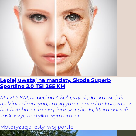
Lepiej uważaj na mandaty. Skoda Superb
Sportline 2.0 TSI 265 KM
Ma 265 KM, napęd na 4 koła, wygląda prawie jak
rodzinna limuzyna, a osiągami może konkurować z
hot hatchami. To nie pierwsza Skoda, która potrafi
zaskoczyć nie tylko wymiarami.
Motoryzacja
Testy
Twój portfel