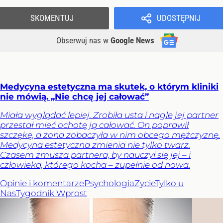
SKOMENTUJ
UDOSTĘPNIJ
Obserwuj nas
w
Google News
Medycyna estetyczna ma skutek, o którym kliniki
nie mówią. „Nie chcę jej całować”
Miała wyglądać lepiej. Zrobiła usta i nagle jej partner
przestał mieć ochotę ją całować. On poprawił
szczękę, a żona zobaczyła w nim obcego mężczyznę.
Medycyna estetyczna zmienia nie tylko twarz.
Czasem zmusza partnera, by nauczył się jej – i
człowieka, którego kocha – zupełnie od nowa.
Opinie i komentarze
Psychologia
Życie
Tylko u
Nas
Tygodnik Wprost