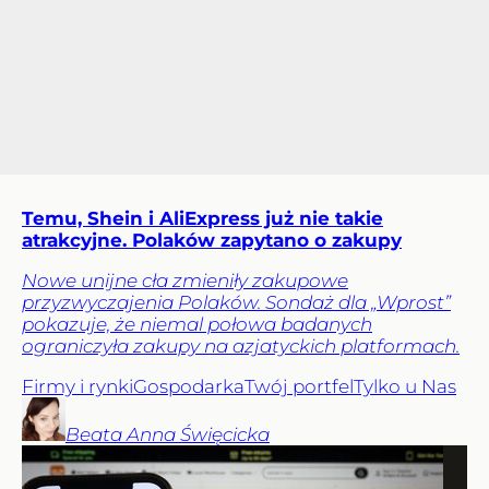
Temu, Shein i AliExpress już nie takie
atrakcyjne. Polaków zapytano o zakupy
Nowe unijne cła zmieniły zakupowe
przyzwyczajenia Polaków. Sondaż dla „Wprost”
pokazuje, że niemal połowa badanych
ograniczyła zakupy na azjatyckich platformach.
Firmy i rynki
Gospodarka
Twój portfel
Tylko u Nas
Beata Anna
Święcicka