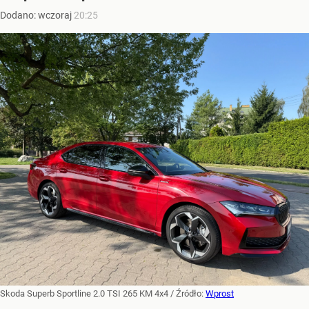
Dodano:
wczoraj
20:25
Skoda Superb Sportline 2.0 TSI 265 KM 4x4
/ Źródło:
Wprost