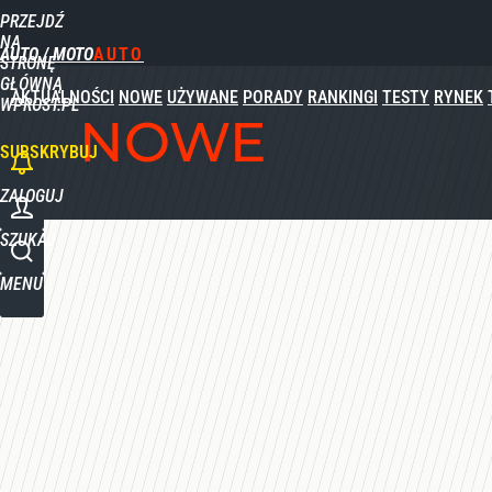
PRZEJDŹ
Udostępnij
0
Skomentuj
NA
AUTO / MOTO
STRONĘ
GŁÓWNĄ
AKTUALNOŚCI
NOWE
UŻYWANE
PORADY
RANKINGI
TESTY
RYNEK
WPROST.PL
NOWE
SUBSKRYBUJ
ZALOGUJ
SZUKAJ
MENU