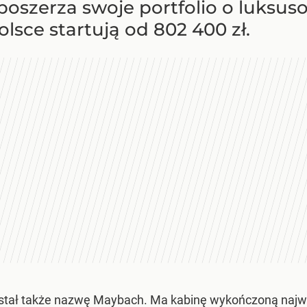
oszerza swoje portfolio o luksu
sce startują od 802 400 zł.
tał także nazwę Maybach. Ma kabinę wykończoną najwy