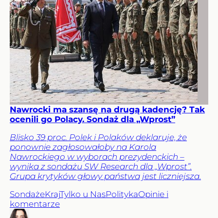
Nawrocki ma szansę na drugą kadencję? Tak
ocenili go Polacy. Sondaż dla „Wprost”
Blisko 39 proc. Polek i Polaków deklaruje, że
ponownie zagłosowałoby na Karola
Nawrockiego w wyborach prezydenckich –
wynika z sondażu SW Research dla „Wprost”.
Grupa krytyków głowy państwa jest liczniejsza.
Sondaże
Kraj
Tylko u Nas
Polityka
Opinie i
komentarze