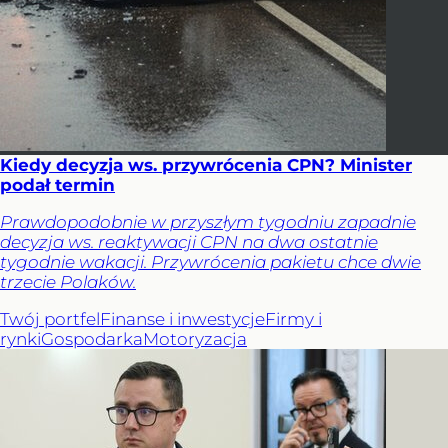
Kiedy decyzja ws. przywrócenia CPN? Minister
podał termin
Prawdopodobnie w przyszłym tygodniu zapadnie
decyzja ws. reaktywacji CPN na dwa ostatnie
tygodnie wakacji. Przywrócenia pakietu chce dwie
trzecie Polaków.
Twój portfel
Finanse i inwestycje
Firmy i
rynki
Gospodarka
Motoryzacja