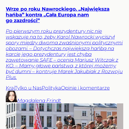
Wrze po roku Nawrockiego. „Największa
hańba” kontra „Cała Europa nam
go zazdrości”
Po pierwszym roku prezydentury nic nie
wskazuje na to, żeby Karol Nawrocki wyciszył
spory między dwoma zwaśnionymi politycznymi
obozami. – Dotychczas największą hańbą na
karcie jego prezydentury jest chyba
zawetowanie SAFE – ocenia Mariusz Witczak z
KO. – Mamy głowę państwa, z której możemy
być dumni – kontruje Marek Jakubiak z Rozwoju
Plus.
Kraj
Tylko u Nas
Polityka
Opinie i komentarze
Magdalena
Frindt