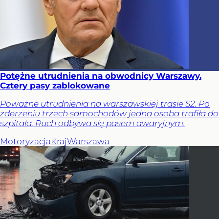
Potężne utrudnienia na obwodnicy Warszawy.
Cztery pasy zablokowane
Poważne utrudnienia na warszawskiej trasie S2. Po
zderzeniu trzech samochodów jedna osoba trafiła do
szpitala. Ruch odbywa się pasem awaryjnym.
Motoryzacja
Kraj
Warszawa