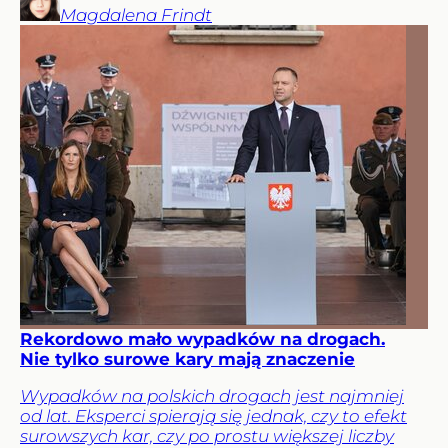
Magdalena
Frindt
Rekordowo mało wypadków na drogach.
Nie tylko surowe kary mają znaczenie
Wypadków na polskich drogach jest najmniej
od lat. Eksperci spierają się jednak, czy to efekt
surowszych kar, czy po prostu większej liczby