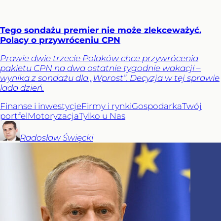
Tego sondażu premier nie może zlekceważyć.
Polacy o przywróceniu CPN
Prawie dwie trzecie Polaków chce przywrócenia
pakietu CPN na dwa ostatnie tygodnie wakacji –
wynika z sondażu dla „Wprost”. Decyzja w tej sprawie
lada dzień.
Finanse i inwestycje
Firmy i rynki
Gospodarka
Twój
portfel
Motoryzacja
Tylko u Nas
Radosław
Święcki