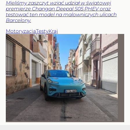
Mieliśmy zaszczyt wziąć udział w światowej
premierze Changan Deepal S05 PHEV oraz
testować ten model na malowniczych ulicach
Barcelony.
Motoryzacja
Testy
Kraj