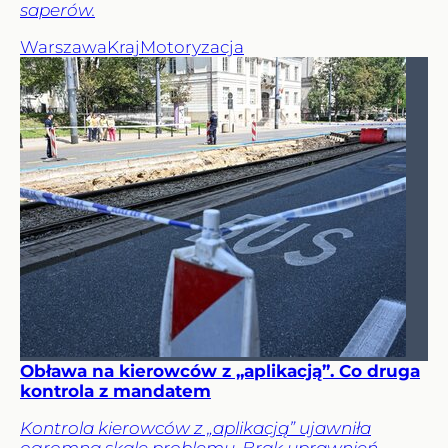
saperów.
Warszawa
Kraj
Motoryzacja
Obława na kierowców z „aplikacją”. Co druga
kontrola z mandatem
Kontrola kierowców z „aplikacją” ujawniła