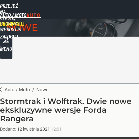
PRZEJDŹ
NA
AUTO / MOTO
STRONĘ
GŁÓWNĄ
UBSKRYBUJ
NOWE
WPROST.PL
ZALOGUJ
MENU
Auto / Moto
/
Nowe
Stormtrak i Wolftrak. Dwie nowe
ekskluzywne wersje Forda
Rangera
Dodano:
12
kwietnia
2021
12:01