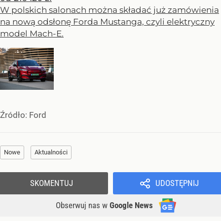
W polskich salonach można składać już zamówienia
na nową odsłonę Forda Mustanga, czyli elektryczny
model Mach-E.
Źródło:
Ford
Nowe
Aktualności
SKOMENTUJ
UDOSTĘPNIJ
Obserwuj nas
w
Google News