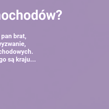
amochodów?
 pan brat,
wyzwanie,
ochodowych.
go są kraju...