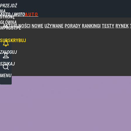
PRZEJDŹ
NA
AUTO / MOTO
STRONĘ
GŁÓWNĄ
AKTUALNOŚCI
NOWE
UŻYWANE
PORADY
RANKINGI
TESTY
RYNEK
WPROST.PL
SUBSKRYBUJ
ZALOGUJ
SZUKAJ
MENU