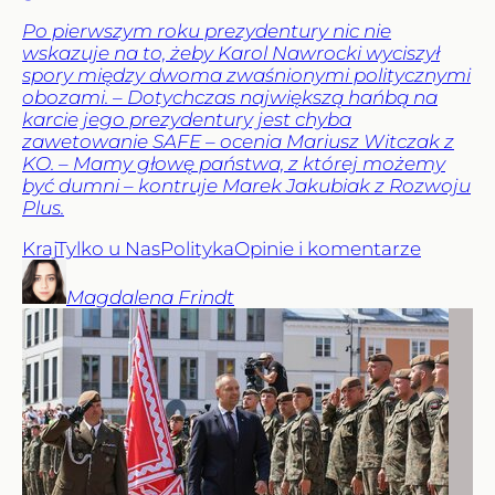
Po pierwszym roku prezydentury nic nie
wskazuje na to, żeby Karol Nawrocki wyciszył
spory między dwoma zwaśnionymi politycznymi
obozami. – Dotychczas największą hańbą na
karcie jego prezydentury jest chyba
zawetowanie SAFE – ocenia Mariusz Witczak z
KO. – Mamy głowę państwa, z której możemy
być dumni – kontruje Marek Jakubiak z Rozwoju
Plus.
Kraj
Tylko u Nas
Polityka
Opinie i komentarze
Magdalena
Frindt