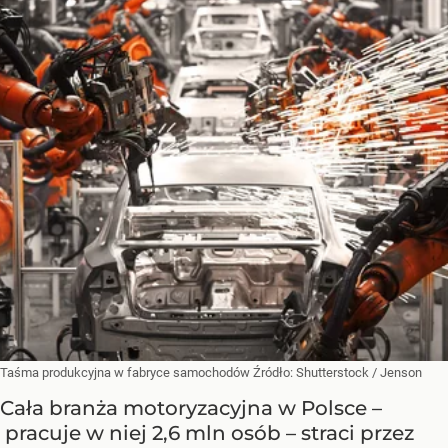
Taśma produkcyjna w fabryce samochodów
Źródło:
Shutterstock
/
Jenson
Cała branża motoryzacyjna w Polsce –
pracuje w niej 2,6 mln osób – straci przez