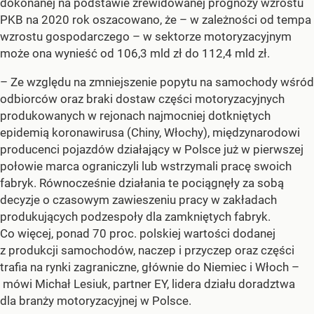
dokonanej na podstawie zrewidowanej prognozy wzrostu
PKB na 2020 rok oszacowano, że – w zależności od tempa
wzrostu gospodarczego – w sektorze motoryzacyjnym
może ona wynieść od 106,3 mld zł do 112,4 mld zł.
– Ze względu na zmniejszenie popytu na samochody wśród
odbiorców oraz braki dostaw części motoryzacyjnych
produkowanych w rejonach najmocniej dotkniętych
epidemią koronawirusa (Chiny, Włochy), międzynarodowi
producenci pojazdów działający w Polsce już w pierwszej
połowie marca ograniczyli lub wstrzymali pracę swoich
fabryk. Równocześnie działania te pociągnęły za sobą
decyzje o czasowym zawieszeniu pracy w zakładach
produkujących podzespoły dla zamkniętych fabryk.
Co więcej, ponad 70 proc. polskiej wartości dodanej
z produkcji samochodów, naczep i przyczep oraz części
trafia na rynki zagraniczne, głównie do Niemiec i Włoch –
mówi Michał Lesiuk, partner EY, lidera działu doradztwa
dla branży motoryzacyjnej w Polsce.