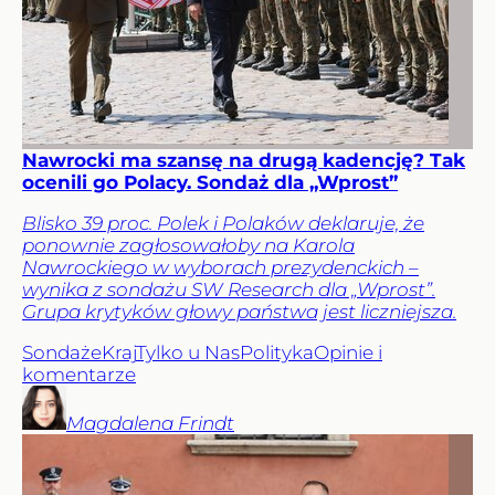
Nawrocki ma szansę na drugą kadencję? Tak
ocenili go Polacy. Sondaż dla „Wprost”
Blisko 39 proc. Polek i Polaków deklaruje, że
ponownie zagłosowałoby na Karola
Nawrockiego w wyborach prezydenckich –
wynika z sondażu SW Research dla „Wprost”.
Grupa krytyków głowy państwa jest liczniejsza.
Sondaże
Kraj
Tylko u Nas
Polityka
Opinie i
komentarze
Magdalena
Frindt