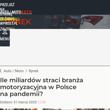
PRZEJDŹ
NA
AUTO / MOTO
STRONĘ
GŁÓWNĄ
UBSKRYBUJ
RYNEK
WPROST.PL
ZALOGUJ
MENU
Auto / Moto
/
Rynek
Ile miliardów straci branża
motoryzacyjna w Polsce
na pandemii?
Dodano:
31
marca
2020
12:30