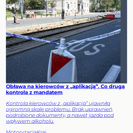
Obława na kierowców z „aplikacją”. Co druga
kontrola z mandatem
Kontrola kierowców z „aplikacją” ujawniła
ogromną skalę problemu. Brak uprawnień,
podrobione dokumenty, a nawet jazda pod
wpływem alkoholu.
Motoryzacja
Kraj