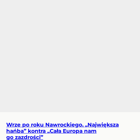
Wrze po roku Nawrockiego. „Największa
hańba” kontra „Cała Europa nam
go zazdrości”