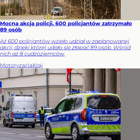
Mocna akcja policji. 600 policjantów zatrzymało
89 osób
Aż 600 policjantów wzięło udział w zaplanowanej
akcji, dzięki której udało się złapać 89 osób. Wśród
nich aż 8 cudzoziemców.
Motoryzacja
Kraj