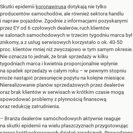
Skutki epidemii
koronawirusa
dotykają nie tylko
producentów samochodów, ale również sektora handlu
i napraw pojazdów. Zgodnie z informacjami pozyskanymi
przez EY od 6 czołowych dealerów, ruch klientów
w salonach samochodowych w trzecim tygodniu marca był
znikomy, a z usług serwisowych korzystało o ok. 40-50
proc. klientów mniej niż zwyczajowo w tym samym okresie.
Nie oznacza to jednak, że brak sprzedaży w kilku
tygodniach marca i kwietnia proporcjonalnie wpłynie
na spadek sprzedaży w całym roku – w pewnym stopniu
może nastąpić przesunięcie popytu na kolejne miesiące.
Nierealizowanie planów sprzedażowych przez dealerów
oraz brak klientów w serwisach w krótkim czasie mogą
spowodować problemy z płynnością finansową
oraz redukcję zatrudnienia.
– Branża dealerów samochodowych aktywnie reaguje
na skutki epidemii na wielu płaszczyznach przygotowując
szereg krótkookresowych działań zaradczych. Prowadzone