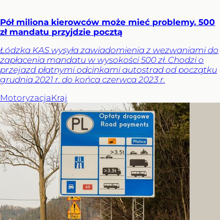
Pół miliona kierowców może mieć problemy. 500
zł mandatu przyjdzie pocztą
Łódzka KAS wysyła zawiadomienia z wezwaniami do
zapłacenia mandatu w wysokości 500 zł. Chodzi o
przejazd płatnymi odcinkami autostrad od początku
grudnia 2021 r. do końca czerwca 2023 r.
Motoryzacja
Kraj