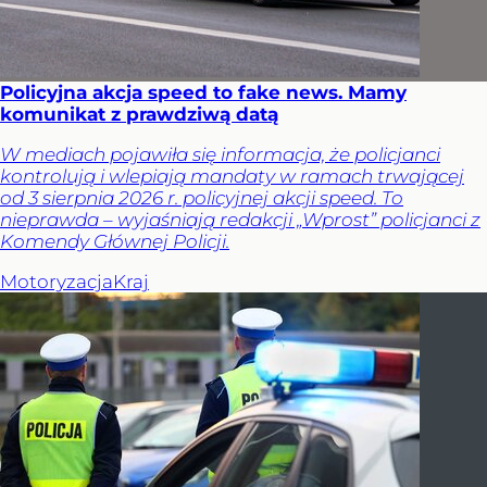
Policyjna akcja speed to fake news. Mamy
komunikat z prawdziwą datą
W mediach pojawiła się informacja, że policjanci
kontrolują i wlepiają mandaty w ramach trwającej
od 3 sierpnia 2026 r. policyjnej akcji speed. To
nieprawda – wyjaśniają redakcji „Wprost” policjanci z
Komendy Głównej Policji.
Motoryzacja
Kraj