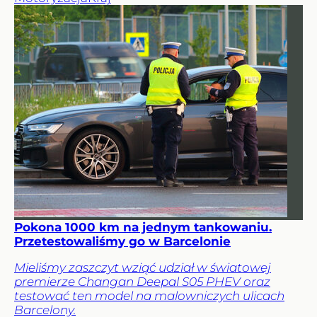
Pokona 1000 km na jednym tankowaniu.
Przetestowaliśmy go w Barcelonie
Mieliśmy zaszczyt wziąć udział w światowej
premierze Changan Deepal S05 PHEV oraz
testować ten model na malowniczych ulicach
Barcelony.