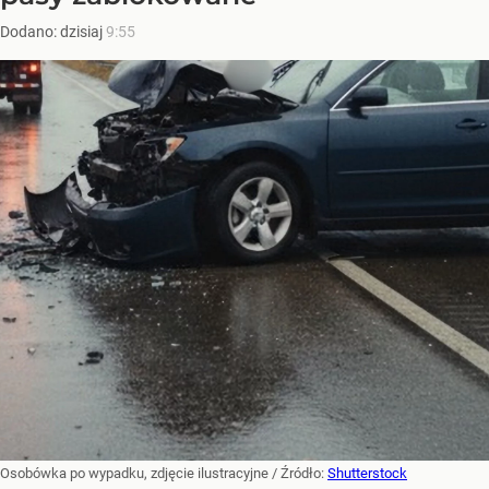
Dodano:
dzisiaj
9:55
Osobówka po wypadku, zdjęcie ilustracyjne
/ Źródło:
Shutterstock