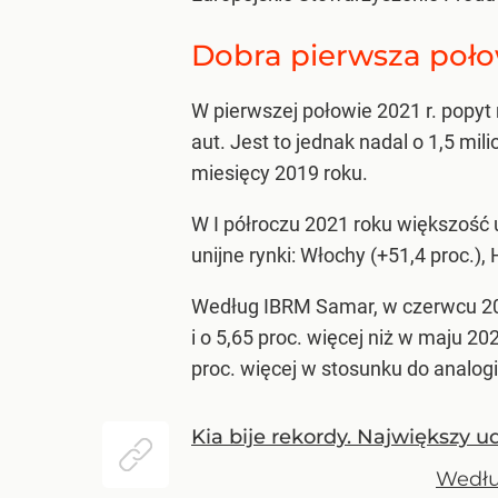
Dobra pierwsza poł
W pierwszej połowie 2021 r. popyt
aut. Jest to jednak nadal o 1,5 mi
miesięcy 2019 roku.
W I półroczu 2021 roku większość u
unijne rynki: Włochy (+51,4 proc.), 
Według IBRM Samar, w czerwcu 20
i o 5,65 proc. więcej niż w maju 
proc. więcej w stosunku do analog
Kia bije rekordy. Największy u
Wedłu