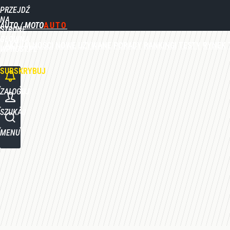
PRZEJDŹ
Udostępnij
1
Skomentuj
NA
AUTO / MOTO
STRONĘ
GŁÓWNĄ
AKTUALNOŚCI
NOWE
UŻYWANE
PORADY
RANKINGI
TESTY
RYNEK
WPROST.PL
SUBSKRYBUJ
ZALOGUJ
SZUKAJ
MENU