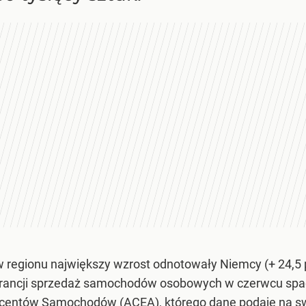
regionu największy wzrost odnotowały Niemcy (+ 24,5 pro
e Francji sprzedaż samochodów osobowych w czerwcu spad
ucentów Samochodów (ACEA), którego dane podaje na s