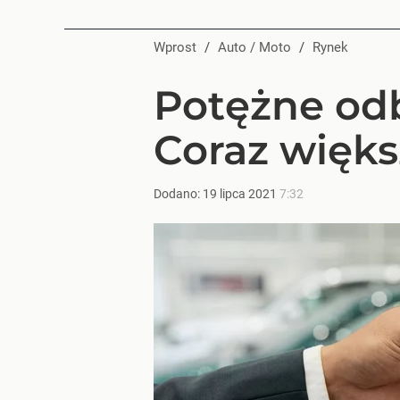
Wprost
/
Auto / Moto
/
Rynek
Potężne odb
Coraz więks
Dodano:
19
lipca
2021
7:32