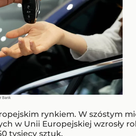
r Bank
europejskim rynkiem. W szóstym mies
 w Unii Europejskiej wzrosły rok
0 tysięcy sztuk.