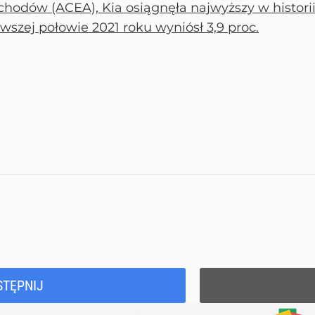
odów (ACEA), Kia osiągnęła najwyższy w historii 
wszej połowie 2021 roku wyniósł 3,9 proc.
STĘPNIJ