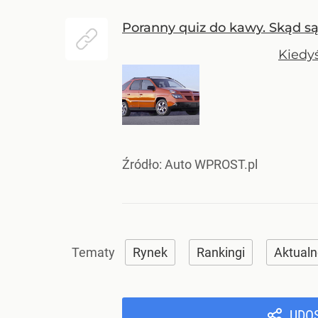
Poranny quiz do kawy. Skąd są t
Kiedyś
Źródło:
Auto WPROST.pl
Rynek
Rankingi
Aktualn
UDO