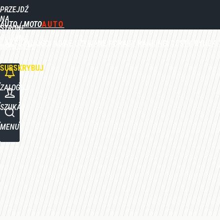
PRZEJDŹ
Udostępnij
0
Skomentuj
NA
AUTO / MOTO
STRONĘ
GŁÓWNĄ
AKTUALNOŚCI
NOWE
UŻYWANE
PORADY
RANKINGI
TESTY
RYNEK
WPROST.PL
SUBSKRYBUJ
ZALOGUJ
SZUKAJ
MENU