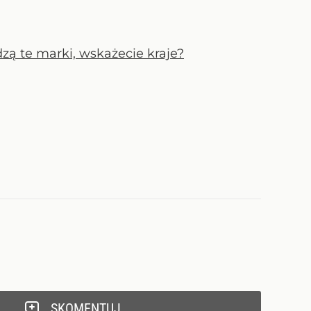
dzą te marki, wskażecie kraje?
SKOMENTUJ