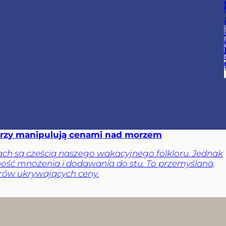
torzy manipulują cenami nad morzem
ch są częścią naszego wakacyjnego folkloru. Jednak
lność mnożenia i dodawania do stu. To przemyślana,
orów ukrywających ceny.