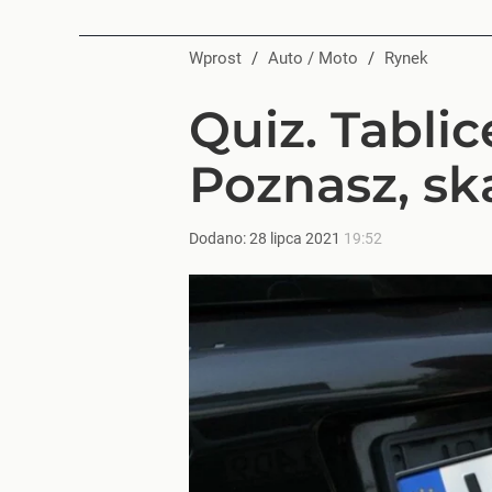
Wprost
/
Auto / Moto
/
Rynek
Quiz. Tablice
Poznasz, sk
Dodano:
28
lipca
2021
19:52