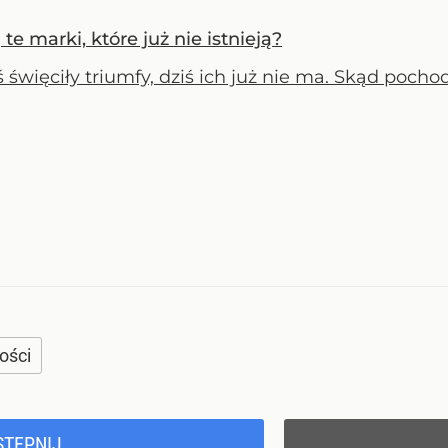
e marki, które już nie istnieją?
 święciły triumfy, dziś ich już nie ma. Skąd pocho
ości
STĘPNIJ