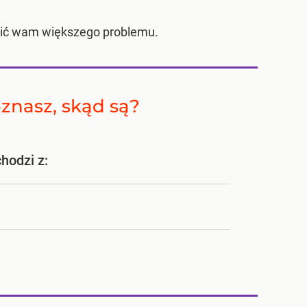
wić wam większego problemu.
Poznasz, skąd są?
hodzi z: