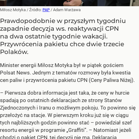
Miłosz Motyka
/ Źródło:
PAP
/
Adam Warżawa
Prawdopodobnie w przyszłym tygodniu
zapadnie decyzja ws. reaktywacji CPN
na dwa ostatnie tygodnie wakacji.
Przywrócenia pakietu chce dwie trzecie
Polaków.
Minister energii Miłosz Motyka był w piątek gościem
Polsat News. Jednym z tematów rozmowy była kwestia
cen paliw i przywrócenia pakietu CPN (Ceny Paliwa Niżej).
–
Pierwsza dobra informacja jest taka, że ceny w hurcie
spadają po ostatnich deklaracjach ze strony Stanów
Zjednoczonych i Iranu o możliwym pokoju. To powinno się
przełożyć na stacje. W pierwszym kroku już się w ciągu
tych najbliższych godzin powinno stać –
powiedział szef
resortu energii w programie „Graffiti”. –
Natomiast jeżeli
chodzi o pakiet CPN, tej decyzji nie ma. Deklaracja