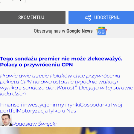
SKOMENTUJ
UDOSTĘPNIJ
Obserwuj nas
w
Google News
Tego sondażu premier nie może zlekceważyć.
Polacy o przywróceniu CPN
Prawie dwie trzecie Polaków chce przywrócenia
pakietu CPN na dwa ostatnie tygodnie wakacji –
wynika z sondażu dla „Wprost”. Decyzja w tej sprawie
lada dzień.
Finanse i inwestycje
Firmy i rynki
Gospodarka
Twój
portfel
Motoryzacja
Tylko u Nas
Radosław
Święcki