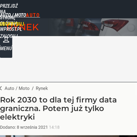
PRZEJDŹ
NA
AUTO / MOTO
STRONĘ
GŁÓWNĄ
UBSKRYBUJ
RYNEK
WPROST.PL
ZALOGUJ
MENU
Auto / Moto
/
Rynek
Rok 2030 to dla tej firmy data
graniczna. Potem już tylko
elektryki
Dodano:
8
września
2021
14:18