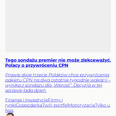
Tego sondażu premier nie może zlekceważyć.
Polacy o przywróceniu CPN
Prawie dwie trzecie Polaków chce przywrócenia
pakietu CPN na dwa ostatnie tygodnie wakacji –
wynika z sondażu dla „Wprost”. Decyzja w tej
sprawie lada dzień.
Finanse i inwestycje
Firmy i
rynki
Gospodarka
Twój portfel
Motoryzacja
Tylko u
Nas