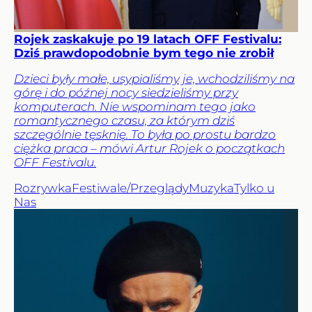
Rojek zaskakuje po 19 latach OFF Festivalu:
Dziś prawdopodobnie bym tego nie zrobił
Dzieci były małe, usypialiśmy je, wchodziliśmy na
górę i do późnej nocy siedzieliśmy przy
komputerach. Nie wspominam tego jako
romantycznego czasu, za którym dziś
szczególnie tęsknię. To była po prostu bardzo
ciężka praca – mówi Artur Rojek o początkach
OFF Festivalu.
Rozrywka
Festiwale/Przeglądy
Muzyka
Tylko u
Nas