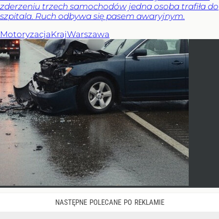
zderzeniu trzech samochodów jedna osoba trafiła do
szpitala. Ruch odbywa się pasem awaryjnym.
Motoryzacja
Kraj
Warszawa