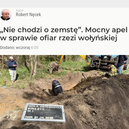
Autor:
Robert Nęcek
„Nie chodzi o zemstę”. Mocny apel
w sprawie ofiar rzezi wołyńskiej
Dodano:
wczoraj
6:09