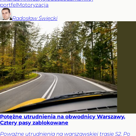
portfel
Motoryzacja
Radosław
Święcki
Potężne utrudnienia na obwodnicy Warszawy.
Cztery pasy zablokowane
Poważne utrudnienia na warszawskiej trasie S2. Po