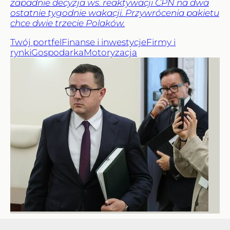
zapadnie decyzja ws. reaktywacji CPN na dwa
ostatnie tygodnie wakacji. Przywrócenia pakietu
chce dwie trzecie Polaków.
Twój portfel
Finanse i inwestycje
Firmy i
rynki
Gospodarka
Motoryzacja