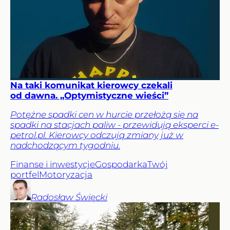
Na taki komunikat kierowcy czekali
od dawna. „Optymistyczne wieści”
Potężne spadki cen w hurcie przełożą się na
spadki na stacjach paliw - przewidują eksperci e-
petrol.pl. Kierowcy odczują zmiany już w
nadchodzącym tygodniu.
Finanse i inwestycje
Gospodarka
Twój
portfel
Motoryzacja
Radosław
Święcki