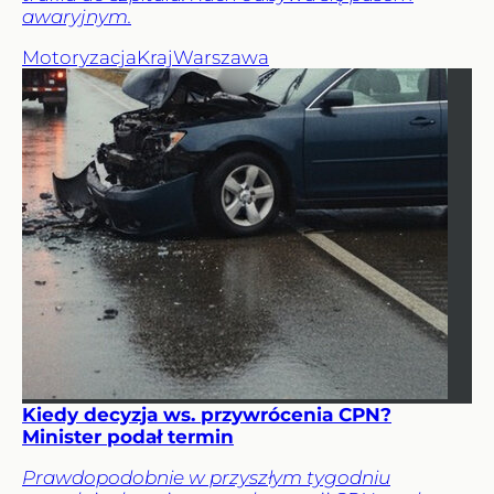
awaryjnym.
Motoryzacja
Kraj
Warszawa
Kiedy decyzja ws. przywrócenia CPN?
Minister podał termin
Prawdopodobnie w przyszłym tygodniu