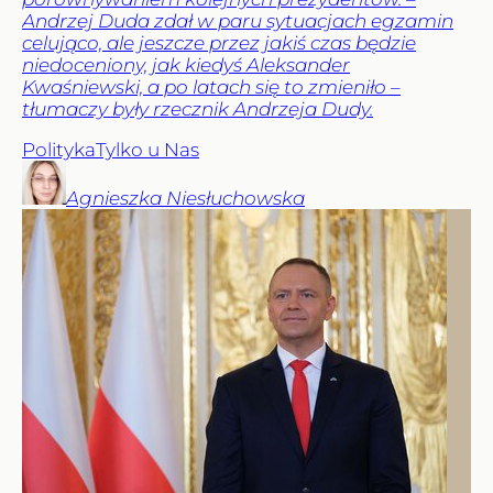
Andrzej Duda zdał w paru sytuacjach egzamin
celująco, ale jeszcze przez jakiś czas będzie
niedoceniony, jak kiedyś Aleksander
Kwaśniewski, a po latach się to zmieniło –
tłumaczy były rzecznik Andrzeja Dudy.
Polityka
Tylko u Nas
Agnieszka
Niesłuchowska