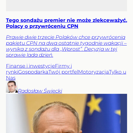
Tego sondażu premier nie może zlekceważyć.
Polacy o przywróceniu CPN
Prawie dwie trzecie Polaków chce przywrócenia
pakietu CPN na dwa ostatnie tygodnie wakacji –
wynika z sondażu dla „Wprost”. Decyzja w tej
sprawie lada dzień.
Finanse i inwestycje
Firmy i
rynki
Gospodarka
Twój portfel
Motoryzacja
Tylko u
Nas
Radosław
Święcki