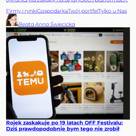
Firmy i rynki
Gospodarka
Twój portfel
Tylko u Nas
Beata Anna
Święcicka
Rojek zaskakuje po 19 latach OFF Festivalu:
Dziś prawdopodobnie bym tego nie zrobił