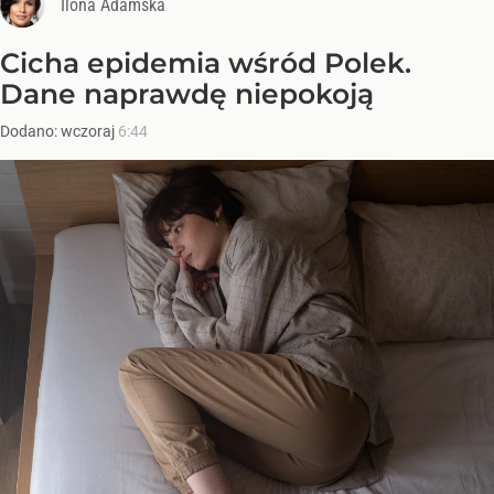
Ilona Adamska
Cicha epidemia wśród Polek.
Dane naprawdę niepokoją
Dodano:
wczoraj
6:44