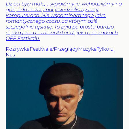
Dzieci były małe, usypialiśmy je, wchodziliśmy na
górę i do późnej nocy siedzieliśmy przy
komputerach. Nie wspominam tego jako
romantycznego czasu, za którym dziś
szczególnie tęsknię. To była po prostu bardzo
ciężka praca – mówi Artur Rojek o początkach
OFF Festivalu.
Rozrywka
Festiwale/Przeglądy
Muzyka
Tylko u
Nas