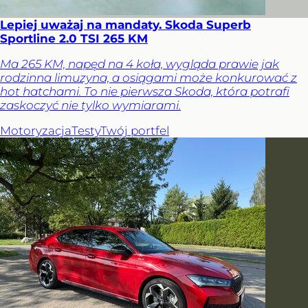
Lepiej uważaj na mandaty. Skoda Superb
Sportline 2.0 TSI 265 KM
Ma 265 KM, napęd na 4 koła, wygląda prawie jak
rodzinna limuzyna, a osiągami może konkurować z
hot hatchami. To nie pierwsza Skoda, która potrafi
zaskoczyć nie tylko wymiarami.
Motoryzacja
Testy
Twój portfel