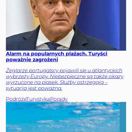
Alarm na popularnych plażach. Turyści
poważnie zagrożeni
Żeglarze portugalscy pojawili się u atlantyckich
wybrzeży Europy. Niebezpieczne są także okazy
wyrzucone na piasek. Służby ostrzegają –
sytuacja jest poważna.
Podróże
Turystyka
Porady