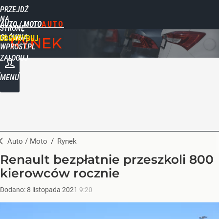
PRZEJDŹ
NA
AUTO / MOTO
STRONĘ
GŁÓWNĄ
UBSKRYBUJ
RYNEK
WPROST.PL
ZALOGUJ
MENU
Auto / Moto
/
Rynek
Renault bezpłatnie przeszkoli 800
kierowców rocznie
Dodano:
8
listopada
2021
9:20