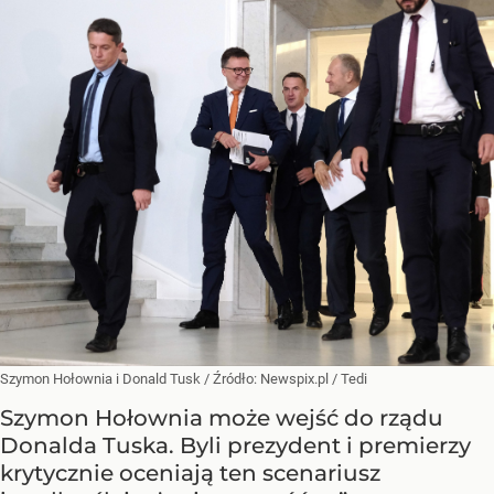
Szymon Hołownia i Donald Tusk
/ Źródło:
Newspix.pl
/
Tedi
Szymon Hołownia może wejść do rządu
Donalda Tuska. Byli prezydent i premierzy
krytycznie oceniają ten scenariusz