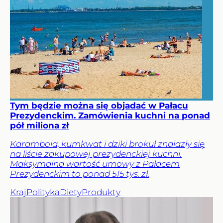
Tym będzie można się objadać w Pałacu
Prezydenckim. Zamówienia kuchni na ponad
pół miliona zł
Karambola, kumkwat i dziki brokuł znalazły się
na liście zakupowej prezydenckiej kuchni.
Maksymalna wartość umowy z Pałacem
Prezydenckim to ponad 515 tys. zł.
Kraj
Polityka
Diety
Produkty