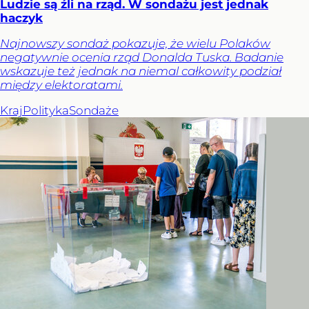
Ludzie są źli na rząd. W sondażu jest jednak
haczyk
Najnowszy sondaż pokazuje, że wielu Polaków
negatywnie ocenia rząd Donalda Tuska. Badanie
wskazuje też jednak na niemal całkowity podział
między elektoratami.
Kraj
Polityka
Sondaże