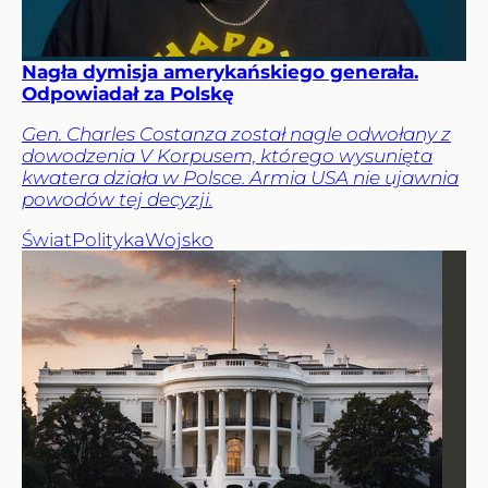
Nagła dymisja amerykańskiego generała.
Odpowiadał za Polskę
Gen. Charles Costanza został nagle odwołany z
dowodzenia V Korpusem, którego wysunięta
kwatera działa w Polsce. Armia USA nie ujawnia
powodów tej decyzji.
Świat
Polityka
Wojsko