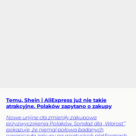
Temu, Shein i AliExpress już nie takie
atrakcyjne. Polaków zapytano o zakupy
Nowe unijne cła zmieniły zakupowe
przyzwyczajenia Polaków. Sondaż dla „Wprost”
pokazuje, że niemal połowa badanych
ograniczyła zakupy na azjatyckich platformach.