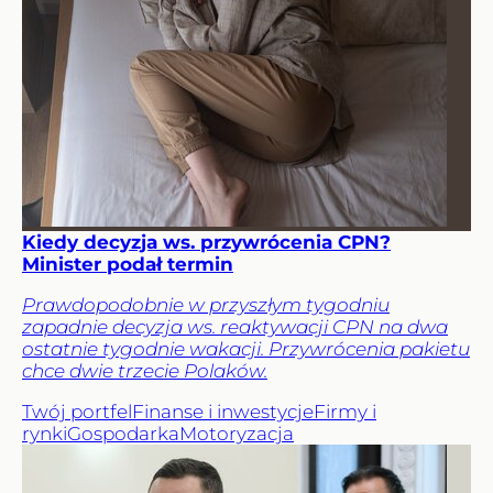
Kiedy decyzja ws. przywrócenia CPN?
Minister podał termin
Prawdopodobnie w przyszłym tygodniu
zapadnie decyzja ws. reaktywacji CPN na dwa
ostatnie tygodnie wakacji. Przywrócenia pakietu
chce dwie trzecie Polaków.
Twój portfel
Finanse i inwestycje
Firmy i
rynki
Gospodarka
Motoryzacja