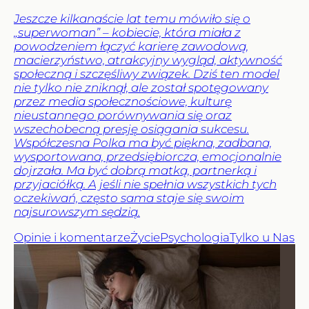
Jeszcze kilkanaście lat temu mówiło się o
„superwoman” – kobiecie, która miała z
powodzeniem łączyć karierę zawodową,
macierzyństwo, atrakcyjny wygląd, aktywność
społeczną i szczęśliwy związek. Dziś ten model
nie tylko nie zniknął, ale został spotęgowany
przez media społecznościowe, kulturę
nieustannego porównywania się oraz
wszechobecną presję osiągania sukcesu.
Współczesna Polka ma być piękna, zadbana,
wysportowana, przedsiębiorcza, emocjonalnie
dojrzała. Ma być dobrą matką, partnerką i
przyjaciółką. A jeśli nie spełnia wszystkich tych
oczekiwań, często sama staje się swoim
najsurowszym sędzią.
Opinie i komentarze
Życie
Psychologia
Tylko u Nas