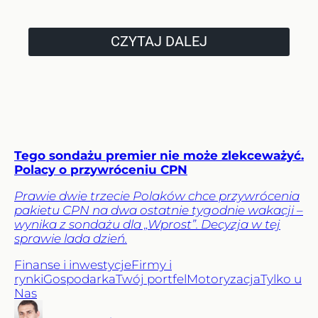
CZYTAJ DALEJ
Tego sondażu premier nie może zlekceważyć.
Polacy o przywróceniu CPN
Prawie dwie trzecie Polaków chce przywrócenia
pakietu CPN na dwa ostatnie tygodnie wakacji –
wynika z sondażu dla „Wprost”. Decyzja w tej
sprawie lada dzień.
Finanse i inwestycje
Firmy i
rynki
Gospodarka
Twój portfel
Motoryzacja
Tylko u
Nas