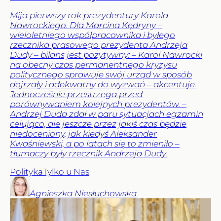
Mija pierwszy rok prezydentury Karola
Nawrockiego. Dla Marcina Kędryny –
wieloletniego współpracownika i byłego
rzecznika prasowego prezydenta Andrzeja
Dudy – bilans jest pozytywny: – Karol Nawrocki
na obecny czas permanentnego kryzysu
politycznego sprawuje swój urząd w sposób
dojrzały i adekwatny do wyzwań – akcentuje.
Jednocześnie przestrzega przed
porównywaniem kolejnych prezydentów. –
Andrzej Duda zdał w paru sytuacjach egzamin
celująco, ale jeszcze przez jakiś czas będzie
niedoceniony, jak kiedyś Aleksander
Kwaśniewski, a po latach się to zmieniło –
tłumaczy były rzecznik Andrzeja Dudy.
Polityka
Tylko u Nas
Agnieszka
Niesłuchowska