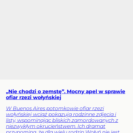
„Nie chodzi o zemstę”. Mocny apel w sprawie
ofiar rzezi wołyńskiej
W Buenos Aires potomkowie ofiar rzezi
wołyńskiej wciąż pokazują rodzinne zdjęcia i
listy, wspominając bliskich zamordowanych z
niezwykłym okrucieństwem. Ich dramat
przypomina, że dla wielu rodzin Wołyń nie jest