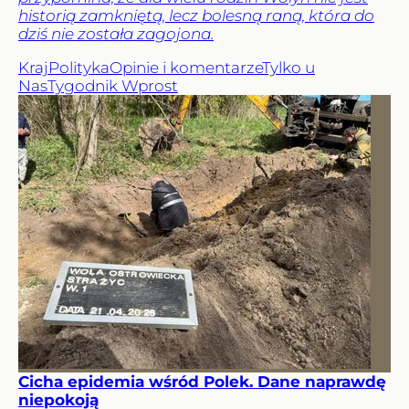
historią zamkniętą, lecz bolesną raną, która do
dziś nie została zagojona.
Kraj
Polityka
Opinie i komentarze
Tylko u
Nas
Tygodnik Wprost
Cicha epidemia wśród Polek. Dane naprawdę
niepokoją