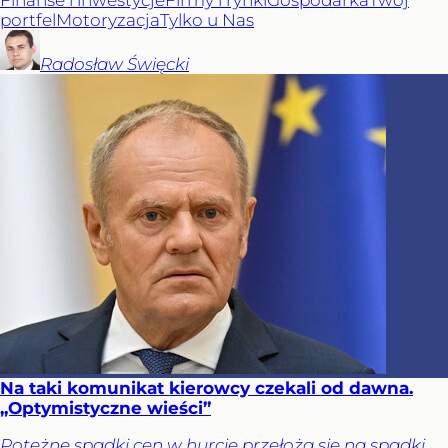
Finanse i inwestycje
Firmy i rynki
Gospodarka
Twój
portfel
Motoryzacja
Tylko u Nas
Radosław
Święcki
Na taki komunikat kierowcy czekali od dawna.
„Optymistyczne wieści”
Potężne spadki cen w hurcie przełożą się na spadki