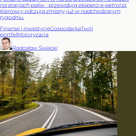
na stacjach paliw - przewidują eksperci e-petrol.pl.
Kierowcy odczują zmiany już w nadchodzącym
tygodniu.
Finanse i inwestycje
Gospodarka
Twój
portfel
Motoryzacja
Radosław
Święcki