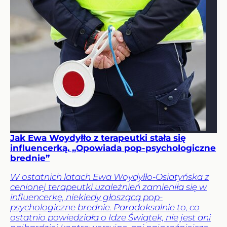
Jak Ewa Woydyłło z terapeutki stała się
influencerką. „Opowiada pop-psychologiczne
brednie”
W ostatnich latach Ewa Woydyłło-Osiatyńska z
cenionej terapeutki uzależnień zamieniła się w
influencerkę, niekiedy głoszącą pop-
psychologiczne brednie. Paradoksalnie to, co
ostatnio powiedziała o Idze Świątek, nie jest ani