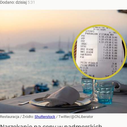
Dodano:
dzisiaj
5:31
Restauracja
/ Źródło:
Shutterstock
/
Twitter/@ChLiberator
Narzekanie na ceny w nadmorskich