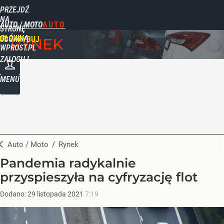
PRZEJDŹ
NA
AUTO / MOTO
STRONĘ
GŁÓWNĄ
UBSKRYBUJ
RYNEK
WPROST.PL
ZALOGUJ
MENU
Auto / Moto
/
Rynek
Pandemia radykalnie
przyspieszyła na cyfryzację flot
Dodano:
29
listopada
2021
7:19