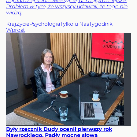
najbardziej kontrowersyjne, ani najgroźniejsze.
Problem w tym, że wszyscy udawali, że tego nie
widzą.
Kraj
Życie
Psychologia
Tylko u Nas
Tygodnik
Wprost
Były rzecznik Dudy ocenił pierwszy rok
Nawrockiego. Padły mocne słowa