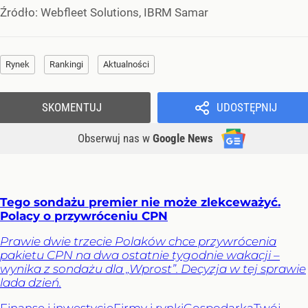
Źródło:
Webfleet Solutions, IBRM Samar
Rynek
Rankingi
Aktualności
SKOMENTUJ
UDOSTĘPNIJ
Obserwuj nas
w
Google News
Tego sondażu premier nie może zlekceważyć.
Polacy o przywróceniu CPN
Prawie dwie trzecie Polaków chce przywrócenia
pakietu CPN na dwa ostatnie tygodnie wakacji –
wynika z sondażu dla „Wprost”. Decyzja w tej sprawie
lada dzień.