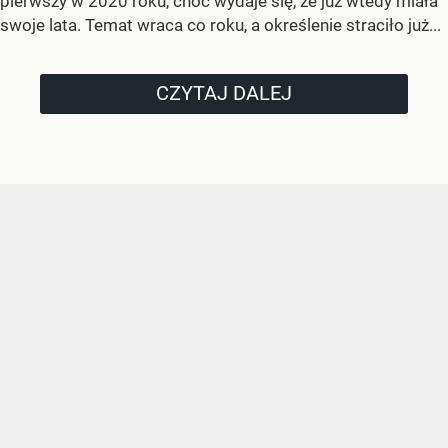
pierwszy w 2020 roku, choć wydaje się, że już wtedy miała
swoje lata. Temat wraca co roku, a określenie straciło już...
CZYTAJ DALEJ