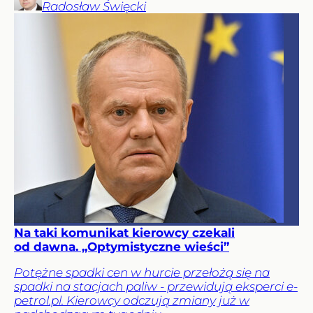
Radosław
Święcki
Na taki komunikat kierowcy czekali
od dawna. „Optymistyczne wieści”
Potężne spadki cen w hurcie przełożą się na
spadki na stacjach paliw - przewidują eksperci e-
petrol.pl. Kierowcy odczują zmiany już w