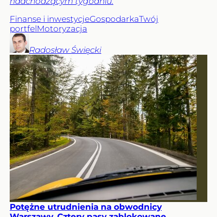
nadchodzącym tygodniu.
Finanse i inwestycje
Gospodarka
Twój
portfel
Motoryzacja
Radosław
Święcki
Potężne utrudnienia na obwodnicy
Warszawy. Cztery pasy zablokowane