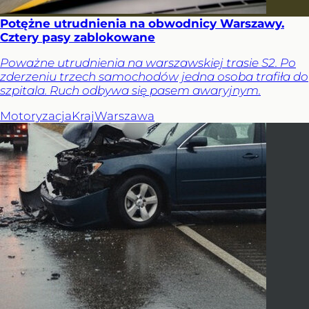
Potężne utrudnienia na obwodnicy Warszawy.
Cztery pasy zablokowane
Poważne utrudnienia na warszawskiej trasie S2. Po
zderzeniu trzech samochodów jedna osoba trafiła do
szpitala. Ruch odbywa się pasem awaryjnym.
Motoryzacja
Kraj
Warszawa