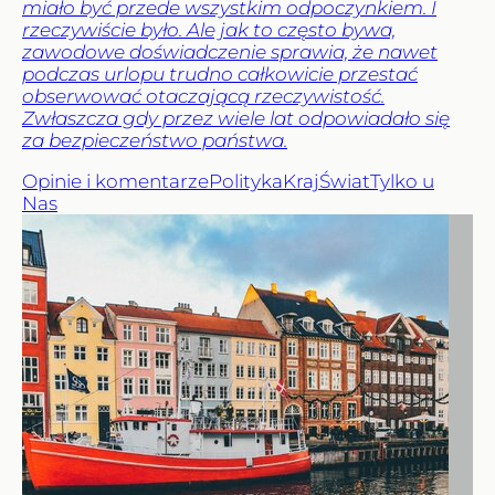
miało być przede wszystkim odpoczynkiem. I
rzeczywiście było. Ale jak to często bywa,
zawodowe doświadczenie sprawia, że nawet
podczas urlopu trudno całkowicie przestać
obserwować otaczającą rzeczywistość.
Zwłaszcza gdy przez wiele lat odpowiadało się
za bezpieczeństwo państwa.
Opinie i komentarze
Polityka
Kraj
Świat
Tylko u
Nas