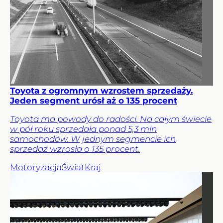
Toyota z ogromnym wzrostem sprzedaży.
Jeden segment urósł aż o 135 procent
Toyota ma powody do radości. Na całym świecie
w pół roku sprzedała ponad 5,3 mln
samochodów. W jednym segmencie ich
sprzedaż wzrosła o 135 procent.
Motoryzacja
Świat
Kraj