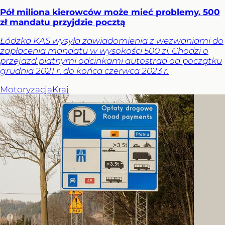
Pół miliona kierowców może mieć problemy. 500
zł mandatu przyjdzie pocztą
Łódzka KAS wysyła zawiadomienia z wezwaniami do
zapłacenia mandatu w wysokości 500 zł. Chodzi o
przejazd płatnymi odcinkami autostrad od początku
grudnia 2021 r. do końca czerwca 2023 r.
Motoryzacja
Kraj