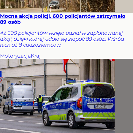
Mocna akcja policji. 600 policjantów zatrzymało
89 osób
Aż 600 policjantów wzięło udział w zaplanowanej
akcji, dzięki której udało się złapać 89 osób. Wśród
nich aż 8 cudzoziemców.
Motoryzacja
Kraj