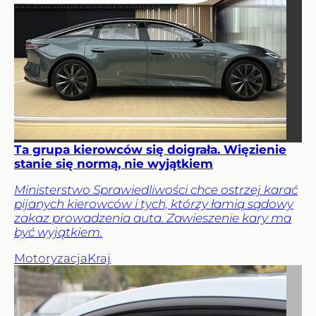
Ta grupa kierowców się doigrała. Więzienie
stanie się normą, nie wyjątkiem
Ministerstwo Sprawiedliwości chce ostrzej karać
pijanych kierowców i tych, którzy łamią sądowy
zakaz prowadzenia auta. Zawieszenie kary ma
być wyjątkiem.
Motoryzacja
Kraj