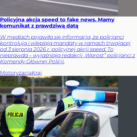
Policyjna akcja speed to fake news. Mamy
komunikat z prawdziwą datą
W mediach pojawiła się informacja, że policjanci
kontrolują i wlepiają mandaty w ramach trwającej
od 3 sierpnia 2026 r. policyjnej akcji speed. To
nieprawda – wyjaśniają redakcji „Wprost” policjanci z
Komendy Głównej Policji.
Motoryzacja
Kraj