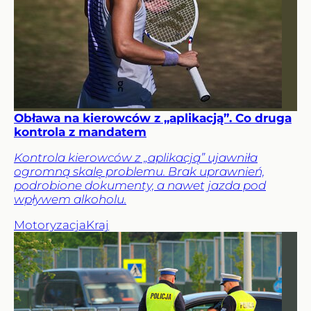
Obława na kierowców z „aplikacją”. Co druga
kontrola z mandatem
Kontrola kierowców z „aplikacją” ujawniła
ogromną skalę problemu. Brak uprawnień,
podrobione dokumenty, a nawet jazda pod
wpływem alkoholu.
Motoryzacja
Kraj