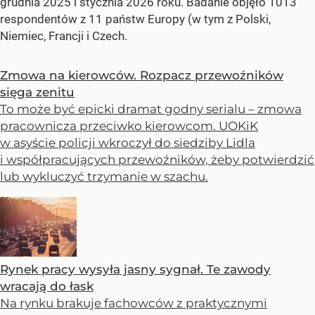
grudnia 2025 i stycznia 2026 roku. Badanie objęło 1013
respondentów z 11 państw Europy (w tym z Polski,
Niemiec, Francji i Czech.
Zmowa na kierowców. Rozpacz przewoźników
sięga zenitu
To może być epicki dramat godny serialu – zmowa
pracownicza przeciwko kierowcom. UOKiK
w asyście policji wkroczył do siedziby Lidla
i współpracujących przewoźników, żeby potwierdzić
lub wykluczyć trzymanie w szachu.
Rynek pracy wysyła jasny sygnał. Te zawody
wracają do łask
Na rynku brakuje fachowców z praktycznymi