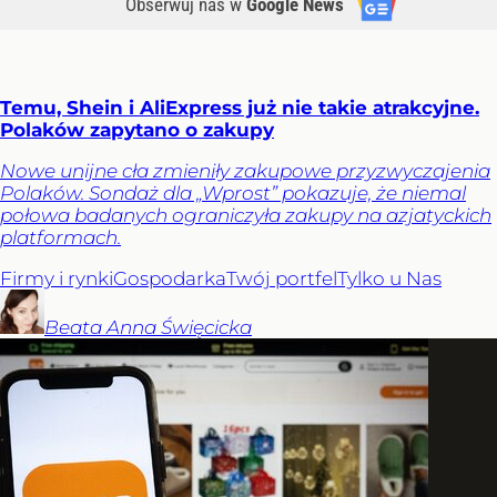
Obserwuj nas
w
Google News
Temu, Shein i AliExpress już nie takie atrakcyjne.
Polaków zapytano o zakupy
Nowe unijne cła zmieniły zakupowe przyzwyczajenia
Polaków. Sondaż dla „Wprost” pokazuje, że niemal
połowa badanych ograniczyła zakupy na azjatyckich
platformach.
Firmy i rynki
Gospodarka
Twój portfel
Tylko u Nas
Beata Anna
Święcicka