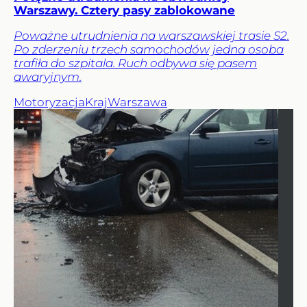
Warszawy. Cztery pasy zablokowane
Poważne utrudnienia na warszawskiej trasie S2.
Po zderzeniu trzech samochodów jedna osoba
trafiła do szpitala. Ruch odbywa się pasem
awaryjnym.
Motoryzacja
Kraj
Warszawa