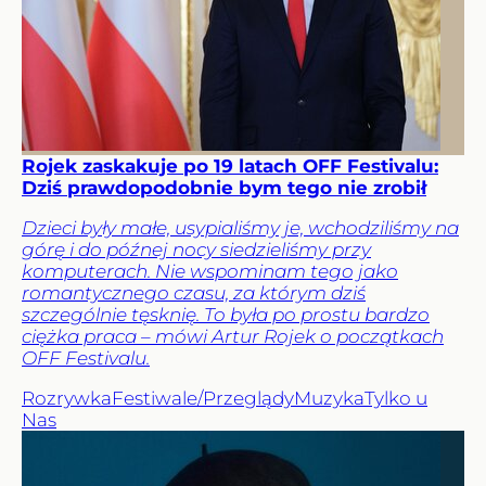
Rojek zaskakuje po 19 latach OFF Festivalu:
Dziś prawdopodobnie bym tego nie zrobił
Dzieci były małe, usypialiśmy je, wchodziliśmy na
górę i do późnej nocy siedzieliśmy przy
komputerach. Nie wspominam tego jako
romantycznego czasu, za którym dziś
szczególnie tęsknię. To była po prostu bardzo
ciężka praca – mówi Artur Rojek o początkach
OFF Festivalu.
Rozrywka
Festiwale/Przeglądy
Muzyka
Tylko u
Nas