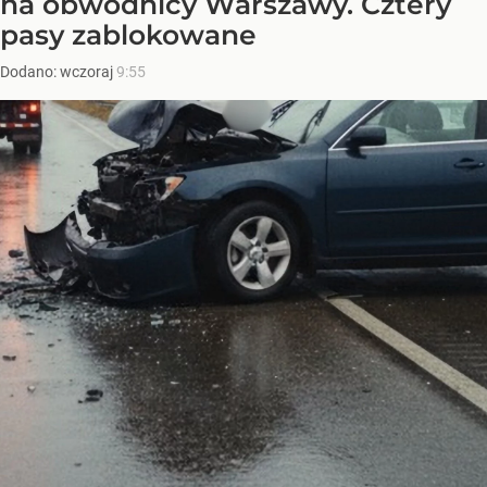
na obwodnicy Warszawy. Cztery
pasy zablokowane
Dodano:
wczoraj
9:55