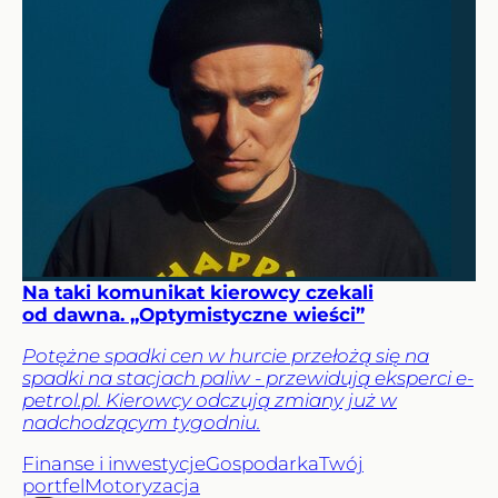
Na taki komunikat kierowcy czekali
od dawna. „Optymistyczne wieści”
Potężne spadki cen w hurcie przełożą się na
spadki na stacjach paliw - przewidują eksperci e-
petrol.pl. Kierowcy odczują zmiany już w
nadchodzącym tygodniu.
Finanse i inwestycje
Gospodarka
Twój
portfel
Motoryzacja