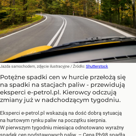
Jazda samochodem, zdjęcie ilustracyjne
/ Źródło:
Shutterstock
Potężne spadki cen w hurcie przełożą się
na spadki na stacjach paliw - przewidują
eksperci e-petrol.pl. Kierowcy odczują
zmiany już w nadchodzącym tygodniu.
Eksperci e-petrol.pl wskazują na dość dobrą sytuacją
na hurtowym rynku paliw na początku sierpnia.
W pierwszym tygodniu miesiąca odnotowano wyraźny
spadek cen podstawowych paliw. –
Cena Pb98 spadła