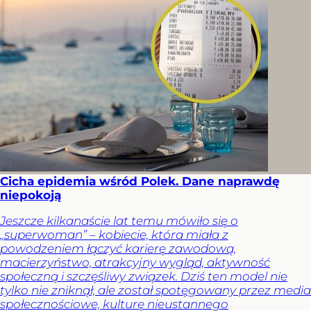
Cicha epidemia wśród Polek. Dane naprawdę
niepokoją
Jeszcze kilkanaście lat temu mówiło się o
„superwoman” – kobiecie, która miała z
powodzeniem łączyć karierę zawodową,
macierzyństwo, atrakcyjny wygląd, aktywność
społeczną i szczęśliwy związek. Dziś ten model nie
tylko nie zniknął, ale został spotęgowany przez media
społecznościowe, kulturę nieustannego