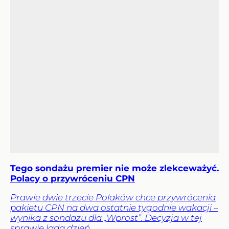
Tego sondażu premier nie może zlekceważyć.
Polacy o przywróceniu CPN
Prawie dwie trzecie Polaków chce przywrócenia
pakietu CPN na dwa ostatnie tygodnie wakacji –
wynika z sondażu dla „Wprost”. Decyzja w tej
sprawie lada dzień.