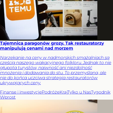
Tajemnica paragonów grozy. Tak restauratorzy
manipulują cenami nad morzem
Narzekanie na ceny w nadmorskich smażalniach są
częścią naszego wakacyjnego folkloru. Jednak to nie
głupota turystów, naiwność ani niezdolność
mnożenia i dodawania do stu. To przemyślana, ale
nie do końca uczciwa strategia restauratorów
ukrywających ceny.
Finanse i inwestycje
Podróże
Kraj
Tylko u Nas
Tygodnik
Wprost