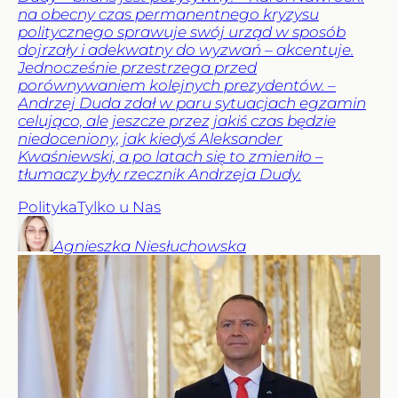
na obecny czas permanentnego kryzysu
politycznego sprawuje swój urząd w sposób
dojrzały i adekwatny do wyzwań – akcentuje.
Jednocześnie przestrzega przed
porównywaniem kolejnych prezydentów. –
Andrzej Duda zdał w paru sytuacjach egzamin
celująco, ale jeszcze przez jakiś czas będzie
niedoceniony, jak kiedyś Aleksander
Kwaśniewski, a po latach się to zmieniło –
tłumaczy były rzecznik Andrzeja Dudy.
Polityka
Tylko u Nas
Agnieszka
Niesłuchowska