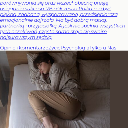
porównywania się oraz wszechobecną presję
osiągania sukcesu. Współczesna Polka ma być
piękna, zadbana, wysportowana, przedsiębiorcza,
emocjonalnie dojrzała. Ma być dobrą matką,
partnerką i przyjaciółką. A jeśli nie spełnia wszystkich
tych oczekiwań, często sama staje się swoim
najsurowszym sędzią.
Opinie i komentarze
Życie
Psychologia
Tylko u Nas