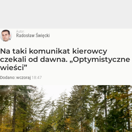
Autor:
Radosław Święcki
Na taki komunikat kierowcy
czekali od dawna. „Optymistyczne
wieści”
Dodano:
wczoraj
18:47