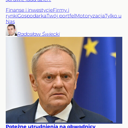
Finanse i inwestycje
Firmy i
rynki
Gospodarka
Twój portfel
Motoryzacja
Tylko u
Nas
Radosław
Święcki
Potężne utrudnienia na obwodnicy