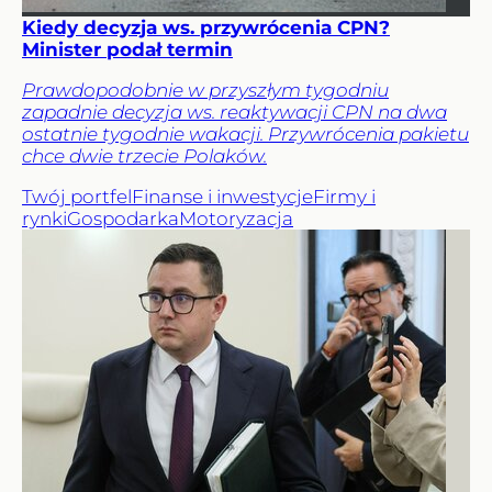
Kiedy decyzja ws. przywrócenia CPN?
Minister podał termin
Prawdopodobnie w przyszłym tygodniu
zapadnie decyzja ws. reaktywacji CPN na dwa
ostatnie tygodnie wakacji. Przywrócenia pakietu
chce dwie trzecie Polaków.
Twój portfel
Finanse i inwestycje
Firmy i
rynki
Gospodarka
Motoryzacja