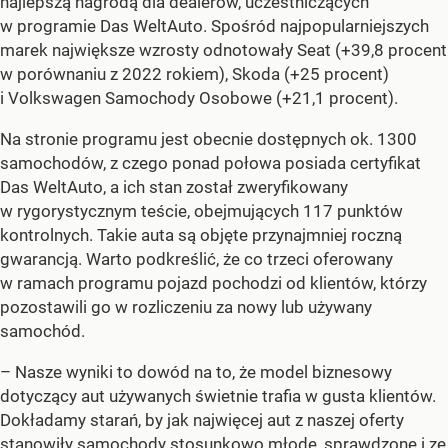
najlepszą nagrodą dla dealerów, uczestniczących
w programie Das WeltAuto. Spośród najpopularniejszych
marek największe wzrosty odnotowały Seat (+39,8 procent
w porównaniu z 2022 rokiem), Skoda (+25 procent)
i Volkswagen Samochody Osobowe (+21,1 procent).
Na stronie programu jest obecnie dostępnych ok. 1300
samochodów, z czego ponad połowa posiada certyfikat
Das WeltAuto, a ich stan został zweryfikowany
w rygorystycznym teście, obejmujących 117 punktów
kontrolnych. Takie auta są objęte przynajmniej roczną
gwarancją. Warto podkreślić, że co trzeci oferowany
w ramach programu pojazd pochodzi od klientów, którzy
pozostawili go w rozliczeniu za nowy lub używany
samochód.
– Nasze wyniki to dowód na to, że model biznesowy
dotyczący aut używanych świetnie trafia w gusta klientów.
Dokładamy starań, by jak najwięcej aut z naszej oferty
stanowiły samochody stosunkowo młode, sprawdzone i ze