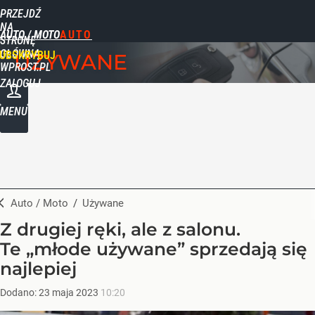
PRZEJDŹ
NA
AUTO / MOTO
STRONĘ
GŁÓWNĄ
UBSKRYBUJ
UŻYWANE
WPROST.PL
ZALOGUJ
MENU
Auto / Moto
/
Używane
Z drugiej ręki, ale z salonu.
Te „młode używane” sprzedają się
najlepiej
Dodano:
23
maja
2023
10:20