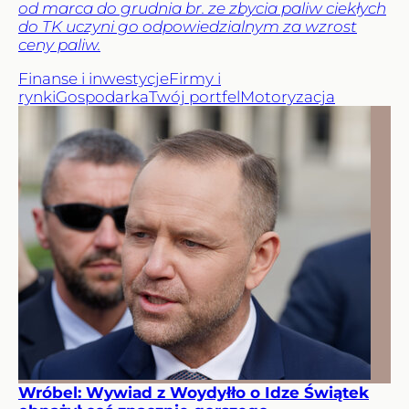
od marca do grudnia br. ze zbycia paliw ciekłych
do TK uczyni go odpowiedzialnym za wzrost
ceny paliw.
Finanse i inwestycje
Firmy i
rynki
Gospodarka
Twój portfel
Motoryzacja
Wróbel: Wywiad z Woydyłło o Idze Świątek