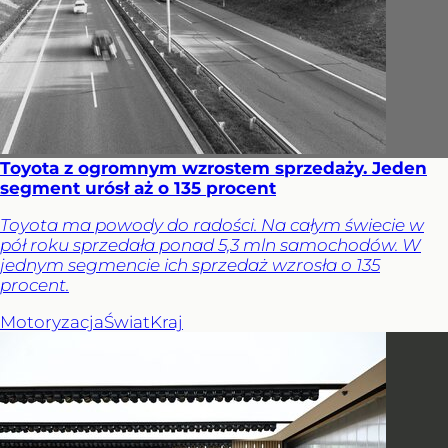
Toyota z ogromnym wzrostem sprzedaży. Jeden
segment urósł aż o 135 procent
Toyota ma powody do radości. Na całym świecie w
pół roku sprzedała ponad 5,3 mln samochodów. W
jednym segmencie ich sprzedaż wzrosła o 135
procent.
Motoryzacja
Świat
Kraj