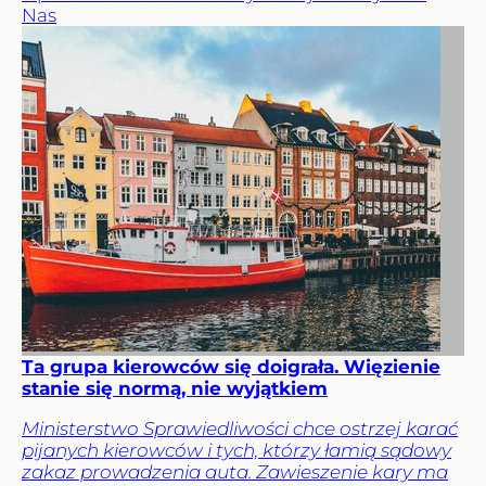
Nas
Ta grupa kierowców się doigrała. Więzienie
stanie się normą, nie wyjątkiem
Ministerstwo Sprawiedliwości chce ostrzej karać
pijanych kierowców i tych, którzy łamią sądowy
zakaz prowadzenia auta. Zawieszenie kary ma