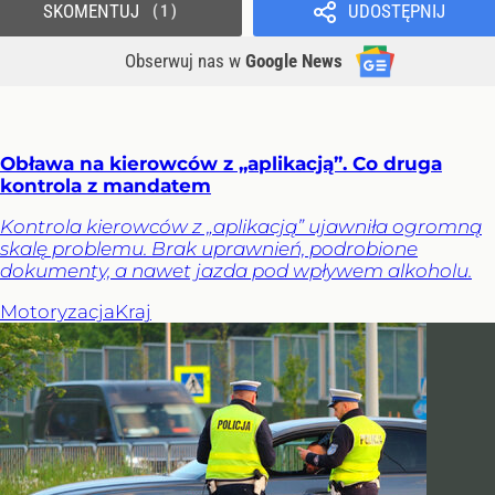
SKOMENTUJ
UDOSTĘPNIJ
1
Obserwuj nas
w
Google News
Obława na kierowców z „aplikacją”. Co druga
kontrola z mandatem
Kontrola kierowców z „aplikacją” ujawniła ogromną
skalę problemu. Brak uprawnień, podrobione
dokumenty, a nawet jazda pod wpływem alkoholu.
Motoryzacja
Kraj