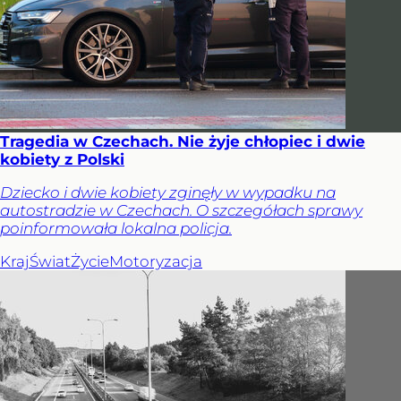
Tragedia w Czechach. Nie żyje chłopiec i dwie
kobiety z Polski
Dziecko i dwie kobiety zginęły w wypadku na
autostradzie w Czechach. O szczegółach sprawy
poinformowała lokalna policja.
Kraj
Świat
Życie
Motoryzacja