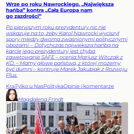
Wrze po roku Nawrockiego. „Największa
hańba” kontra „Cała Europa nam
go zazdrości”
Po pierwszym roku prezydentury nic nie
wskazuje na to, żeby Karol Nawrocki wyciszył
spory między dwoma zwaśnionymi politycznymi
obozami. – Dotychczas największą hańbą na
karcie jego prezydentury jest chyba
zawetowanie SAFE – ocenia Mariusz Witczak z
KO. – Mamy głowę państwa, z której możemy
być dumni – kontruje Marek Jakubiak z Rozwoju
Plus.
Kraj
Tylko u Nas
Polityka
Opinie i komentarze
Magdalena
Frindt