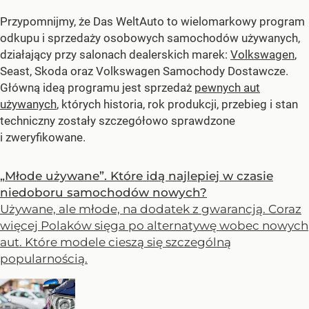
Przypomnijmy, że Das WeltAuto to wielomarkowy program
odkupu i sprzedaży osobowych samochodów używanych,
działający przy salonach dealerskich marek:
Volkswagen
,
Seast, Skoda oraz Volkswagen Samochody Dostawcze.
Główną ideą programu jest sprzedaż
pewnych aut
używanych
, których historia, rok produkcji, przebieg i stan
techniczny zostały szczegółowo sprawdzone
i zweryfikowane.
„Młode używane”. Które idą najlepiej w czasie
niedoboru samochodów nowych?
Używane, ale młode, na dodatek z gwarancją. Coraz
więcej Polaków sięga po alternatywę wobec nowych
aut. Które modele cieszą się szczególną
popularnością.