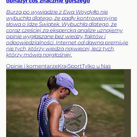
obnażył coś znacznie gorszego
Burza po wywiadzie z Ewą Woydyłło nie
wybuchła dlatego, że padły kontrowersyjne
słowa o Idze Świątek. Wybuchła dlatego, że
coraz częściej za ekspercką analizę uznajemy
opinie wygłaszane bez wiedzy, faktów i
odpowiedzialności. Internet od dawna premiuje
nie tych, którzy wiedzą najwięcej, lecz tych,
którzy mówią najgłośniej.
Opinie i komentarze
Kraj
Sport
Tylko u Nas