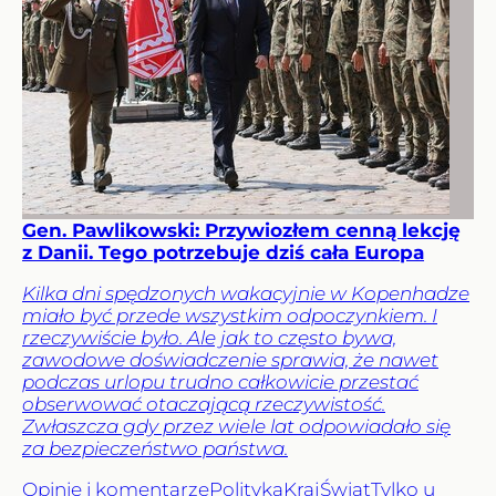
Gen. Pawlikowski: Przywiozłem cenną lekcję
z Danii. Tego potrzebuje dziś cała Europa
Kilka dni spędzonych wakacyjnie w Kopenhadze
miało być przede wszystkim odpoczynkiem. I
rzeczywiście było. Ale jak to często bywa,
zawodowe doświadczenie sprawia, że nawet
podczas urlopu trudno całkowicie przestać
obserwować otaczającą rzeczywistość.
Zwłaszcza gdy przez wiele lat odpowiadało się
za bezpieczeństwo państwa.
Opinie i komentarze
Polityka
Kraj
Świat
Tylko u