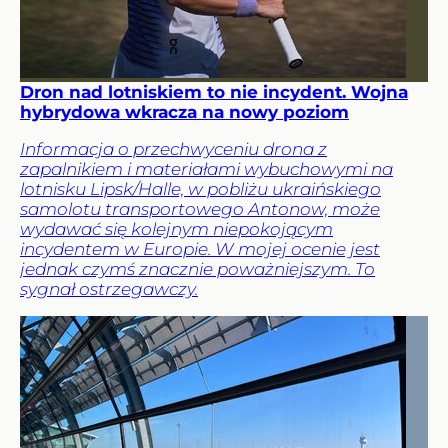
Dron nad lotniskiem to nie incydent. Wojna
hybrydowa wkracza na nowy poziom
Informacja o przechwyceniu drona z
zapalnikiem i materiałami wybuchowymi na
lotnisku Lipsk/Halle, w pobliżu ukraińskiego
samolotu transportowego Antonow, może
wydawać się kolejnym niepokojącym
incydentem w Europie. W mojej ocenie jest
jednak czymś znacznie poważniejszym. To
sygnał ostrzegawczy.